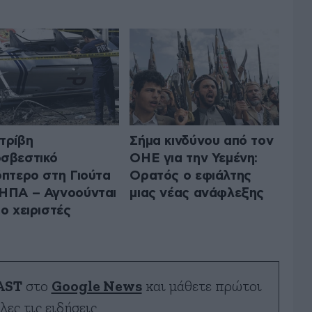
τρίβη
Σήμα κινδύνου από τον
σβεστικό
ΟΗΕ για την Υεμένη:
όπτερο στη Γιούτα
Ορατός ο εφιάλτης
ΗΠΑ – Αγνοούνται
μιας νέας ανάφλεξης
ύο χειριστές
AST
στο
Google News
και μάθετε πρώτοι
λες τις ειδήσεις