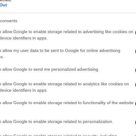
Out
ότι οι εταιρείες δεν ενημέρωσαν επαρκώς τους
consents
νουν το καθήκον τους, δηλαδή «να μην
ομο», σύμφωνα με την απόφαση του Ανώτερου
o allow Google to enable storage related to advertising like cookies on
evice identifiers in apps.
o allow my user data to be sent to Google for online advertising
s.
 αφορά κυρίως τους κατοίκους του Κεμπέκ που
του 20ου αιώνα υποστηρίζοντας ότι οι
to allow Google to send me personalized advertising.
τσιγάρων την εποχή εκείνη ήταν ανεπαρκείς.
o allow Google to enable storage related to analytics like cookies on
evice identifiers in apps.
o allow Google to enable storage related to functionality of the website
o allow Google to enable storage related to personalization.
o allow Google to enable storage related to security, including