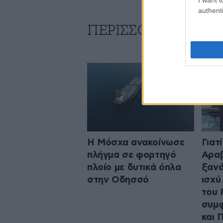
authenti
ΠΕΡΙΣΣΟΤΕΡΑ ΑΠΟ
Η Μόσχα ανακοίνωσε
Γιατ
πλήγμα σε φορτηγό
Αραβ
πλοίο με δυτικά όπλα
ξανά
στην Οδησσό
ισχύ
του 
συμφ
και 