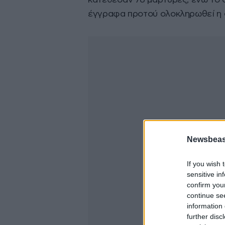
κατέθεσαν 76 μάρτυρες, ενώ το 
έγγραφα προτού ολοκληρωθεί η δ
Newsbeast
If you wish 
sensitive in
confirm you
continue se
information 
further disc