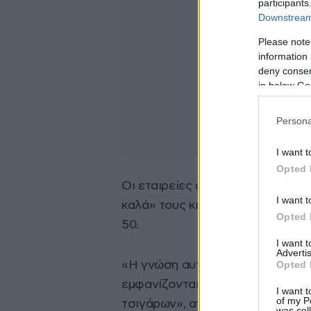
participants
Downstream 
Please note
information 
deny consent
in below Go
Persona
I want t
Opted 
Οι εταιρείες από την πλευρά του
I want t
καλά» τους κινδύνους του καπνίσ
Opted 
50.
I want 
Advertis
Opted 
«Η γνώση αυτή ενισχύθηκε από τι
εμφανίζονται νομίμως εδώ και τ
I want t
of my P
τσιγάρων», αναφέρει σε ανακοίνω
was col