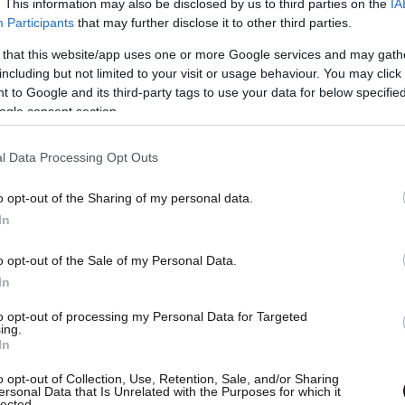
. This information may also be disclosed by us to third parties on the
IA
Participants
that may further disclose it to other third parties.
 that this website/app uses one or more Google services and may gath
including but not limited to your visit or usage behaviour. You may click 
 to Google and its third-party tags to use your data for below specifi
ogle consent section.
l Data Processing Opt Outs
o opt-out of the Sharing of my personal data.
In
ς υποστήριξαν ότι οι Καναδοί γνώριζαν «αρκετά
o opt-out of the Sale of my Personal Data.
ματος για την υγεία τους από τη δεκαετία του
In
to opt-out of processing my Personal Data for Targeted
ing.
In
ς προειδοποιήσεις για την υγεία που
ουλάχιστον 40 χρόνια σε όλα τα πακέτα των
o opt-out of Collection, Use, Retention, Sale, and/or Sharing
ersonal Data that Is Unrelated with the Purposes for which it
σή της η JTI.
lected.