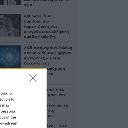
επίπεδα σακχάρου στο
αίμα
Ακυρώνει δύο
συμβόλαια ο
Λαρεντζάκης και
υπογράφει σε ελληνική
ομάδα-έκπληξη!
Ζώδια σήμερα: Η Σελήνη
στους Διδύμους φέρνει
ανατροπές – Ποιοι
δέχονται την
ευεργετική επίδραση
του Δία από το
απόγευμα;
Ζευγάρι από τις ΗΠΑ
sonal or
που «υιοθέτησε» τον
ection to
Αφγανό
ou may
κατηγορούμενο για τη
δολοφονία της
 personal
Ελίζαμπεθ Ρος:
out of the
«Είμαστε
 downstream
συντετριμμένοι – Δεν