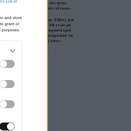
B’s List of
έδειξε ποτέ ότι ήταν
ικανός για κάτι τέτοιο»
er and store
Ρίτσαρντ Γκιρ: Σάλος για
to grant or
τη διαφορά 48 ετών με
ed purposes
τη συμπρωταγωνίστριά
του – «Θα μπορούσε να
είναι εγγονή του»