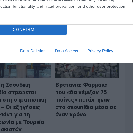
cation functionality and fraud prevention, and other user protection.
 ΤΟΝ ΚΟΣΜΟ
ΟΛΑ ΤΑ ΑΡΘΡΑ
CONFIRM
Data Deletion
Data Access
Privacy Policy
ί η Σαουδική
Βρετανία: Φάρμακα
ία στρέφεται
που «θα γέμιζαν 75
 στη στρατιωτική
πισίνες» πετάχτηκαν
 – Οι εξηγήσεις
στα σκουπίδια μέσα σε
Ριάντ για τη
έναν χρόνο
ωνία με Τουρκία
Πακιστάν