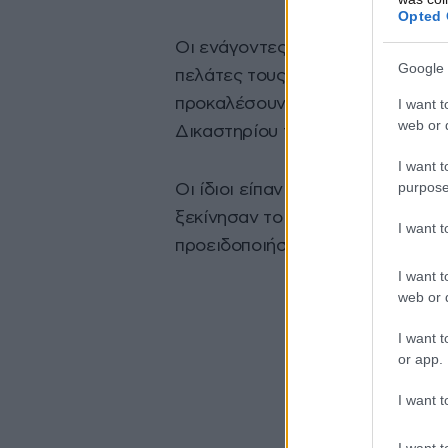
Opted 
Οι ενάγοντες όμως υποστήριξαν 
Google 
πελάτες τους και απέτυχαν να κά
προκαλέσουν βλάβη σε άλλο άτ
I want t
web or d
Δικαστηρίου του Κεμπέκ.
I want t
purpose
Οι ίδιοι είπαν ότι η αγωγή τους
ξεκίνησαν το κάπνισμα στα μέσα 
I want 
προειδοποιήσεις στα πακέτα των 
I want t
web or d
I want t
or app.
I want t
I want t