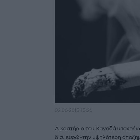
02·06·2015 15:26
Δικαστήριο του Καναδά υποχρέωσ
δισ. ευρώ–την υψηλότερη αποζημ