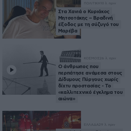
ΠΟΛΙΤΙΚΗ
10 λ. πριν
Στα Χανιά ο Κυριάκος
Μητσοτάκης – Βραδινή
έξοδος με τη σύζυγό του
Μαρέβα
ΚΟΣΜΟΣ
26 λ. πριν
Ο άνθρωπος που
περπάτησε ανάμεσα στους
Δίδυμους Πύργους χωρίς
δίχτυ προστασίας - Το
«καλλιτεχνικό έγκλημα του
αιώνα»
ΕΛΛΑΔΑ
29 λ. πριν