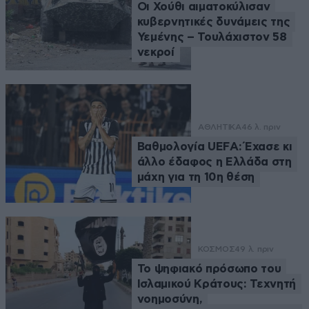
Οι Χούθι αιματοκύλισαν
κυβερνητικές δυνάμεις της
Υεμένης – Τουλάχιστον 58
νεκροί
ΑΘΛΗΤΙΚΑ
46 λ. πριν
Βαθμολογία UEFA: Έχασε κι
άλλο έδαφος η Ελλάδα στη
μάχη για τη 10η θέση
ΚΟΣΜΟΣ
49 λ. πριν
Το ψηφιακό πρόσωπο του
Ισλαμικού Κράτους: Τεχνητή
νοημοσύνη,