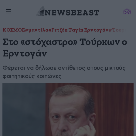
ΚΟΣΜΟΣ
#μαντίλα
#Ρετζέπ Ταγίπ Ερντογάν
#Τουρκία
#
Στο «στόχαστρο» Τούρκων ο
Ερντογάν
Φέρεται να δήλωσε αντίθετος στους μικτούς
φοιτητικούς κοιτώνες