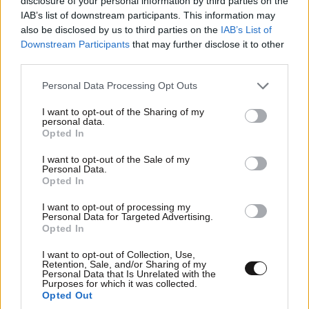
disclosure of your personal information by third parties on the
IAB’s list of downstream participants. This information may
also be disclosed by us to third parties on the
IAB’s List of
Downstream Participants
that may further disclose it to other
LIFESTYLE
2 ω. πριν
third parties.
Αθηνά Οικονομάκου από τα Μπόρα Μπόρα:
«Έσκασε τώρα όλη η κούραση» – Το απρόοπτο
Please note that this website/app uses one or more Google
Personal Data Processing Opt Outs
services and may gather and store information including but
πρόβλημα υγείας
not limited to your visit or usage behaviour. You may click to
I want to opt-out of the Sharing of my
personal data.
grant or deny consent to Google and its third-party tags to
Opted In
use your data for below specified purposes in below Google
consent section.
I want to opt-out of the Sale of my
Personal Data.
Opted In
I want to opt-out of processing my
Personal Data for Targeted Advertising.
Opted In
I want to opt-out of Collection, Use,
Retention, Sale, and/or Sharing of my
Personal Data that Is Unrelated with the
Purposes for which it was collected.
Opted Out