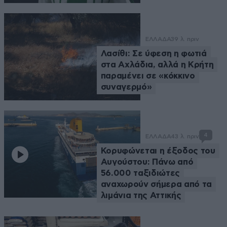
ΕΛΛΑΔΑ
39 λ. πριν
Λασίθι: Σε ύφεση η φωτιά
στα Αχλάδια, αλλά η Κρήτη
παραμένει σε «κόκκινο
συναγερμό»
4
ΕΛΛΑΔΑ
43 λ. πριν
Κορυφώνεται η έξοδος του
Αυγούστου: Πάνω από
56.000 ταξιδιώτες
αναχωρούν σήμερα από τα
λιμάνια της Αττικής