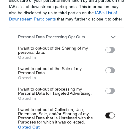
disclosure of your personal information by third parties on the
IAB’s list of downstream participants. This information may
also be disclosed by us to third parties on the
IAB’s List of
Downstream Participants
that may further disclose it to other
third parties.
Please note that this website/app uses one or more Google
Personal Data Processing Opt Outs
services and may gather and store information including but
not limited to your visit or usage behaviour. You may click to
I want to opt-out of the Sharing of my
personal data.
grant or deny consent to Google and its third-party tags to
Opted In
use your data for below specified purposes in below Google
consent section.
I want to opt-out of the Sale of my
Personal Data.
Opted In
I want to opt-out of processing my
Personal Data for Targeted Advertising.
Opted In
I want to opt-out of Collection, Use,
Retention, Sale, and/or Sharing of my
Personal Data that Is Unrelated with the
Purposes for which it was collected.
Opted Out