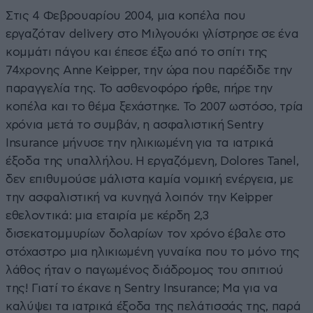
Στις 4 Φεβρουαρίου 2004, μια κοπέλα που
εργαζόταν delivery στο Μιλγουόκι γλίστρησε σε ένα
κομμάτι πάγου και έπεσε έξω από το σπίτι της
74χρονης Anne Keipper, την ώρα που παρέδιδε την
παραγγελία της. Το ασθενοφόρο ήρθε, πήρε την
κοπέλα και το θέμα ξεχάστηκε. Το 2007 ωστόσο, τρία
χρόνια μετά το συμβάν, η ασφαλιστική Sentry
Insurance μήνυσε την ηλικιωμένη για τα ιατρικά
έξοδα της υπαλλήλου. Η εργαζόμενη, Dolores Tanel,
δεν επιθυμούσε μάλιστα καμία νομική ενέργεια, με
την ασφαλιστική να κυνηγά λοιπόν την Keipper
εθελοντικά: μια εταιρία με κέρδη 2,3
δισεκατομμυρίων δολαρίων τον χρόνο έβαλε στο
στόχαστρο μια ηλικιωμένη γυναίκα που το μόνο της
λάθος ήταν ο παγωμένος διάδρομος του σπιτιού
της! Γιατί το έκανε η Sentry Insurance; Μα για να
καλύψει τα ιατρικά έξοδα της πελάτισσάς της, παρά