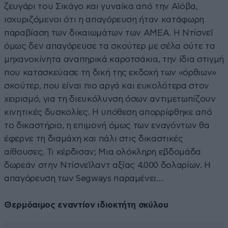
ζευγάρι του Σικάγο και γυναίκα από την Αϊόβα,
ισχυριζόμενοι ότι η απαγόρευση ήταν κατάφωρη
παραβίαση των δικαιωμάτων των ΑΜΕΑ. Η Ντίσνεϊ
όμως δεν απαγόρευσε τα σκούτερ με σέλα ούτε τα
μηχανοκίνητα αναπηρικά καροτσάκια, την ίδια στιγμή
που κατασκεύασε τη δική της εκδοχή των «όρθιων»
σκούτερ, που είναι πιο αργά και ευκολότερα στον
χειρισμό, για τη διευκόλυνση όσων αντιμετωπίζουν
κινητικές δυσκολίες. Η υπόθεση απορρίφθηκε από
το δικαστήριο, η επιμονή όμως των εναγόντων θα
έφερνε τη διαμάχη και πάλι στις δικαστικές
αίθουσες. Τι κέρδισαν; Μια ολόκληρη εβδομάδα
δωρεάν στην Ντίσνεϊλαντ αξίας 4.000 δολαρίων. Η
απαγόρευση των Segways παραμένει…
Θερμόαιμος εναντίον ιδιοκτήτη σκύλου