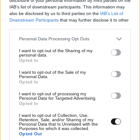
disclosure of your personal information by third parties on the
IAB’s list of downstream participants. This information may
also be disclosed by us to third parties on the
IAB’s List of
Downstream Participants
that may further disclose it to other
third parties.
Please note that this website/app uses one or more Google
Personal Data Processing Opt Outs
services and may gather and store information including but
not limited to your visit or usage behaviour. You may click to
I want to opt-out of the Sharing of my
personal data.
grant or deny consent to Google and its third-party tags to
Opted In
use your data for below specified purposes in below Google
consent section.
I want to opt-out of the Sale of my
Personal Data.
Opted In
I want to opt-out of processing my
Personal Data for Targeted Advertising.
Opted In
I want to opt-out of Collection, Use,
Retention, Sale, and/or Sharing of my
Personal Data that Is Unrelated with the
Purposes for which it was collected.
Opted Out