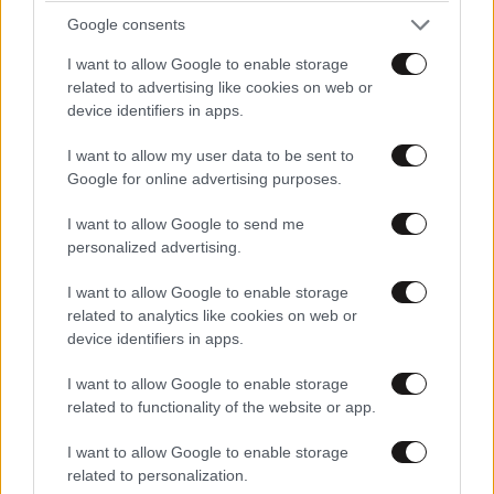
Google consents
I want to allow Google to enable storage
related to advertising like cookies on web or
device identifiers in apps.
I want to allow my user data to be sent to
Google for online advertising purposes.
Το 2011, ο William Baxter έπεσε θύμα της γάτας της
φίλης του, με το αιλουροειδές να του επιτίθεται
I want to allow Google to send me
«λυσσασμένα» και να τον δαγκώνει στο δάχτυλο. Τι
personalized advertising.
του απέμενε λοιπόν να κάνει παρά να μηνύσει την
I want to allow Google to enable storage
ιδιοκτήτρια της γάτας για 100.000 δολάρια: 50.000 για
related to analytics like cookies on web or
τις εκδορές στο χέρι του και άλλες 50.000 για την
device identifiers in apps.
πληγή στο δάχτυλο. Το επίμαχο δάχτυλο ήταν βέβαια
το δάχτυλο που φορούσε τη βέρα του, με την
I want to allow Google to enable storage
related to functionality of the website or app.
τραγική ειρωνεία να αποκαλύπτει το σαρδόνιο
χαμόγελό της: η ιδιοκτήτρια της γάτας ήταν η
I want to allow Google to enable storage
σύζυγός του, όπως αποκάλυψε δημοσιογραφική
related to personalization.