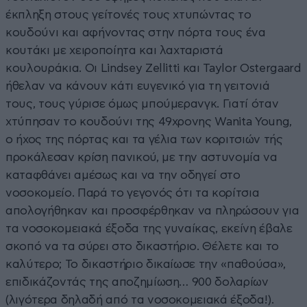
έκπληξη στους γείτονές τους χτυπώντας το
κουδούνι και αφήνοντας στην πόρτα τους ένα
κουτάκι με χειροποίητα και λαχταριστά
κουλουράκια. Οι Lindsey Zellitti και Taylor Ostergaard
ήθελαν να κάνουν κάτι ευγενικό για τη γειτονιά
τους, τους γύρισε όμως μπούμερανγκ. Γιατί όταν
χτύπησαν το κουδούνι της 49χρονης Wanita Young,
ο ήχος της πόρτας και τα γέλια των κοριτσιών τής
προκάλεσαν κρίση πανικού, με την αστυνομία να
καταφθάνει αμέσως και να την οδηγεί στο
νοσοκομείο. Παρά το γεγονός ότι τα κορίτσια
απολογήθηκαν και προσφέρθηκαν να πληρώσουν για
τα νοσοκομειακά έξοδα της γυναίκας, εκείνη έβαλε
σκοπό να τα σύρει στο δικαστήριο. Θέλετε και το
καλύτερο; Το δικαστήριο δικαίωσε την «παθούσα»,
επιδικάζοντάς της αποζημίωση… 900 δολαρίων
(λιγότερα δηλαδή από τα νοσοκομειακά έξοδα!).