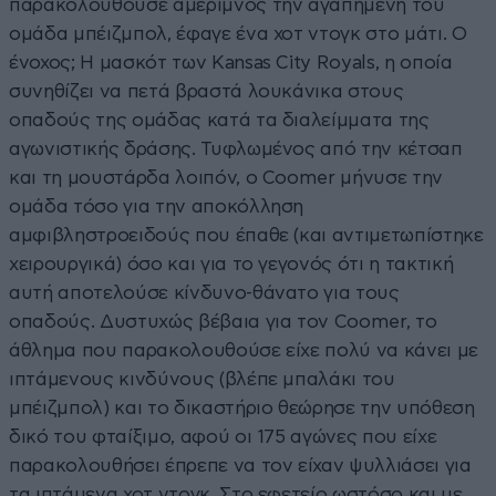
παρακολουθούσε αμέριμνος την αγαπημένη του
ομάδα μπέιζμπολ, έφαγε ένα χοτ ντογκ στο μάτι. Ο
ένοχος; Η μασκότ των Kansas City Royals, η οποία
συνηθίζει να πετά βραστά λουκάνικα στους
οπαδούς της ομάδας κατά τα διαλείμματα της
αγωνιστικής δράσης. Τυφλωμένος από την κέτσαπ
και τη μουστάρδα λοιπόν, ο Coomer μήνυσε την
ομάδα τόσο για την αποκόλληση
αμφιβληστροειδούς που έπαθε (και αντιμετωπίστηκε
χειρουργικά) όσο και για το γεγονός ότι η τακτική
αυτή αποτελούσε κίνδυνο-θάνατο για τους
οπαδούς. Δυστυχώς βέβαια για τον Coomer, το
άθλημα που παρακολουθούσε είχε πολύ να κάνει με
ιπτάμενους κινδύνους (βλέπε μπαλάκι του
μπέιζμπολ) και το δικαστήριο θεώρησε την υπόθεση
δικό του φταίξιμο, αφού οι 175 αγώνες που είχε
παρακολουθήσει έπρεπε να τον είχαν ψυλλιάσει για
τα ιπτάμενα χοτ ντογκ. Στο εφετείο ωστόσο και με