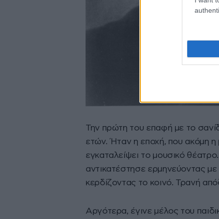
authenti
Την πρώτη του επαφή με το σανί
ετών. Ήταν η εποχή, που ακόμη η
εγκαταλείψει το μουσικό θέατρο
αντικατέστησε ερμηνεύοντας με 
κερδίζοντας το κοινό. Τρανή από
Αργότερα, έγινε μέλος του παιδ