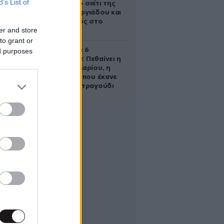
B’s List of
έμβρυο στο σπίτι της
Μαρίας Γεωργιάδου και
ο εγκλεισμός στο
er and store
ψυχιατρείο
to grant or
Σαν σήμερα 6
ed purposes
Αυγούστου: Πεθαίνει η
Ρίτα Σακελλαρίου, η
λαϊκή ντίβα που έκανε
τη ζωή της τραγούδι