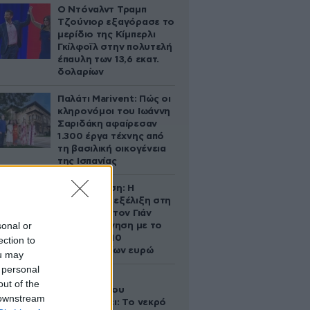
Ο Ντόναλντ Τραμπ
Τζούνιορ εξαγόρασε το
μερίδιο της Κίμπερλι
Γκίλφοϊλ στην πολυτελή
έπαυλη των 13,6 εκατ.
δολαρίων
Παλάτι Marivent: Πώς οι
κληρονόμοι του Ιωάννη
Σαριδάκη αφαίρεσαν
1.300 έργα τέχνης από
τη βασιλική οικογένεια
της Ισπανίας
Αθηνά Ωνάση: Η
απρόσμενη εξέλιξη στη
διαμάχη με τον Γιάν
sonal or
Τοπς – Η κίνηση με το
άλογο των 10
ection to
εκατομμυρίων ευρώ
ou may
 personal
Ο Στράτος
out of the
Τζώρτζογλου
 downstream
αποκαλύπτει: Το νεκρό