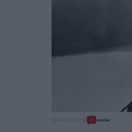
13·04·2019 07:58
σχόλια
3