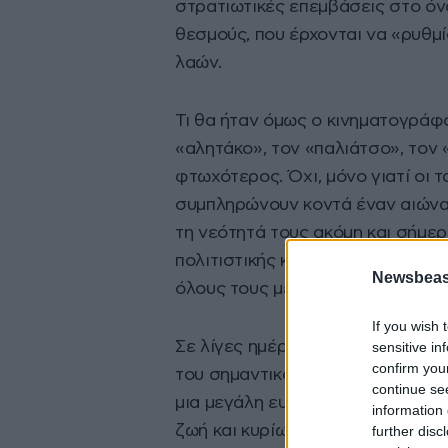
στρατιωτικές επεμβάσεις στο όν
θεσμούς, που έρχονται να «ρυθμ
λαών.
Τι θα ήταν όμως ο κινηματογράφ
«αλητάκο», τον «παλιάτσο», τον 
φτωχότερος. Όχι, μόνο γιατί οι τα
συμπληρώνουν κοντά έναν αιώνα 
τη νεότητά τους ακόμη και σήμε
πολιτιστικής κληρονομιάς, αλλά κ
Newsbeast
όλους τους μεγάλους του κινημα
If you wish 
Σε λίγες ημέρες συμπληρώνονται 
sensitive in
confirm you
του σημαντικότερου σκηνοθέτη, 
continue se
μια μεγάλη ευκαιρία για ένα μικ
information 
ζωή και κυρίως στην κινηματογρα
further disc