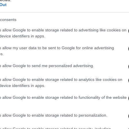
ς του ανέλαβε την επιμέλεια του Τσάρλι και
Out
α έμειναν ορφανοί και ξέμειναν με την ερωμένη
πίσης αλκοολική. Τελικά τοποθετήθηκαν σε ένα
consents
ντας να επιβιώσουν.
o allow Google to enable storage related to advertising like cookies on
evice identifiers in apps.
o allow my user data to be sent to Google for online advertising
s.
to allow Google to send me personalized advertising.
o allow Google to enable storage related to analytics like cookies on
evice identifiers in apps.
o allow Google to enable storage related to functionality of the website
o allow Google to enable storage related to personalization.
o allow Google to enable storage related to security, including