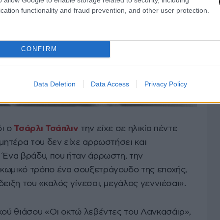
cation functionality and fraud prevention, and other user protection.
CONFIRM
Data Deletion
Data Access
Privacy Policy
δι ο
Τσάρλι Τσάπλιν
την είχε σε ηλικία πέντε
 μητέρα του δεν είχε αρρωστήσει και
. Ένα βράδυ, που ήταν άρρωστη, την
κωμικό τρόπο ένα σουξετράγουδο της εποχής,
δειξη του «καλός γίνεσαι, μεγάλος γεννιέσαι».
ικού θιάσου «Οι οκτώ λεβέντες του Λανκασάιρ»,