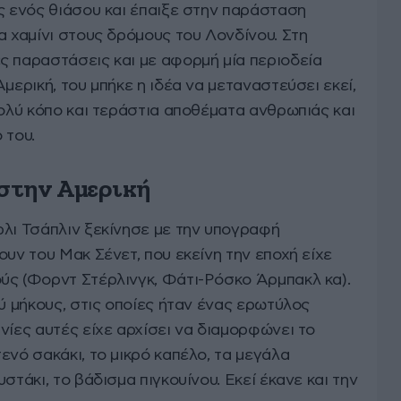
ς ενός θιάσου και έπαιξε στην παράσταση
α χαμίνι στους δρόμους του Λονδίνου. Στη
ς παραστάσεις και με αφορμή μία περιοδεία
μερική, του μπήκε η ιδέα να μεταναστεύσει εκεί,
πολύ κόπο και τεράστια αποθέματα ανθρωπιάς και
 του.
 στην Αμερική
ρλι Τσάπλιν ξεκίνησε με την υπογραφή
ουν του Μακ Σένετ, που εκείνη την εποχή είχε
ύς (Φορντ Στέρλινγκ, Φάτι-Ρόσκο Άρμπακλ κα).
ού μήκους, στις οποίες ήταν ένας ερωτύλος
νίες αυτές είχε αρχίσει να διαμορφώνει το
ενό σακάκι, το μικρό καπέλο, τα μεγάλα
στάκι, το βάδισμα πιγκουίνου. Εκεί έκανε και την