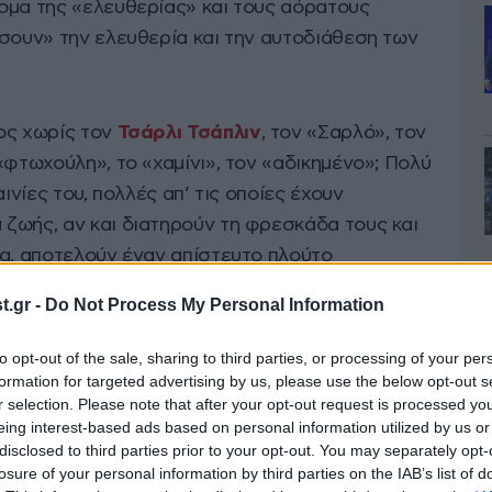
ομα της «ελευθερίας» και τους αόρατους
ίσουν» την ελευθερία και την αυτοδιάθεση των
ος χωρίς τον
Τσάρλι Τσάπλιν
, τον «Σαρλό», τον
«φτωχούλη», το «χαμίνι», τον «αδικημένο»; Πολύ
ινίες του, πολλές απ’ τις οποίες έχουν
ζωής, αν και διατηρούν τη φρεσκάδα τους και
ρα, αποτελούν έναν απίστευτο πλούτο
αι γιατί το έργο του έχει επηρεάσει σχεδόν
.gr -
Do Not Process My Personal Information
τογράφου και της τέχνης γενικότερα.
to opt-out of the sale, sharing to third parties, or processing of your per
130 χρόνια από τη γέννηση (16 Απριλίου 1889)
formation for targeted advertising by us, please use the below opt-out s
r selection. Please note that after your opt-out request is processed y
σεναριογράφου, ηθοποιού όλων των εποχών και
eing interest-based ads based on personal information utilized by us or
ρό -για το εύρος του έργου του- αφιέρωμα στη
disclosed to third parties prior to your opt-out. You may separately opt-
φική του διαδρομή. Αυτή που ξεκίνησε από την
losure of your personal information by third parties on the IAB’s list of