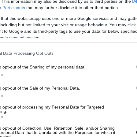
. This information may also be disclosed by us to third parties on the
IA
νδεια, για να φτάσει στην κορυφή και για την
Participants
that may further disclose it to other third parties.
ίσκονται μαζί του οι λιγοστοί άξιοι
 that this website/app uses one or more Google services and may gath
φέρει το αφιέρωμα του ΑΠΕ-ΜΠΕ.
including but not limited to your visit or usage behaviour. You may click 
 to Google and its third-party tags to use your data for below specifi
νια
ogle consent section.
θηκε ένα χρόνο πριν το 1890, στο Λονδίνο. Οι
l Data Processing Opt Outs
, ήταν μποέμ καλλιτέχνες του ελαφρού μουσικού
o opt-out of the Sharing of my personal data.
ν αλκοολικός, ένα χρόνο μετά τον ερχομό του
In
ύζυγό του και τα δυο τους παιδιά.
o opt-out of the Sale of my Personal Data.
In
 εγκατέλειψε με τη σειρά της τον χώρο του
ι ως ράφτρα. Η φτώχεια την οδήγησε μαζί με τα
to opt-out of processing my Personal Data for Targeted
ing.
ες διαβίωσης, ενώ το 1895 μπήκε στο
In
Τσάρλι έζησε σε μια κόλαση, που θα τον
o opt-out of Collection, Use, Retention, Sale, and/or Sharing
δεν σταμάτησαν εκεί. Η μητέρα του μπήκε σε
ersonal Data that Is Unrelated with the Purposes for which it
lected.