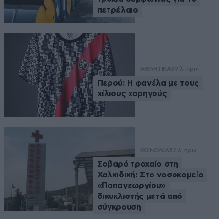
πετρέλαιο
ΑΘΛΗΤΙΚΑ
39 λ. πριν
Περού: Η φανέλα με τους
χίλιους χορηγούς
ΚΟΙΝΩΝΙΑ
52 λ. πριν
Σοβαρό τροχαίο στη
Χαλκιδική: Στο νοσοκομείο
«Παπαγεωργίου»
δικυκλιστής μετά από
σύγκρουση