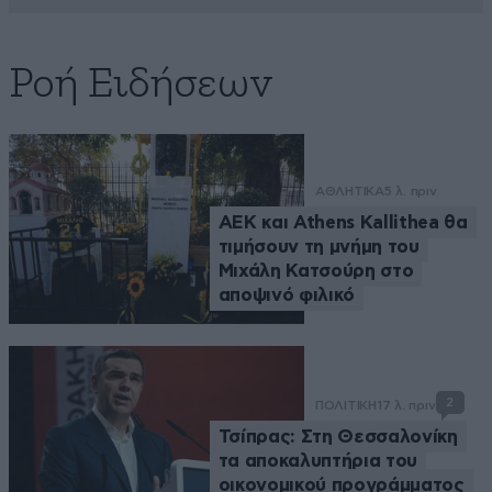
Ροή Ειδήσεων
ΑΘΛΗΤΙΚΑ
5 λ. πριν
ΑΕΚ και Athens Kallithea θα
τιμήσουν τη μνήμη του
Μιχάλη Κατσούρη στο
αποψινό φιλικό
2
ΠΟΛΙΤΙΚΗ
17 λ. πριν
Τσίπρας: Στη Θεσσαλονίκη
τα αποκαλυπτήρια του
οικονομικού προγράμματος