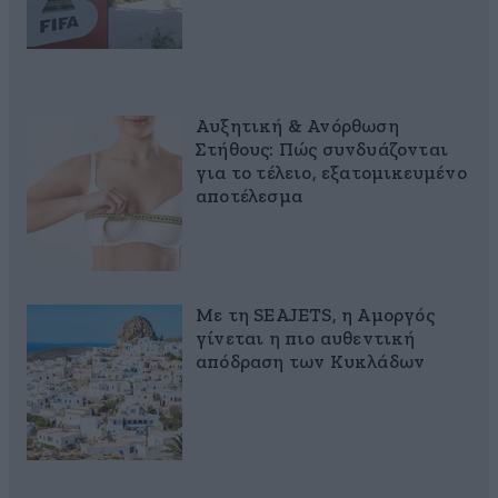
Αυξητική & Ανόρθωση
Στήθους: Πώς συνδυάζονται
για το τέλειο, εξατομικευμένο
αποτέλεσμα
Με τη SEAJETS, η Αμοργός
γίνεται η πιο αυθεντική
απόδραση των Κυκλάδων