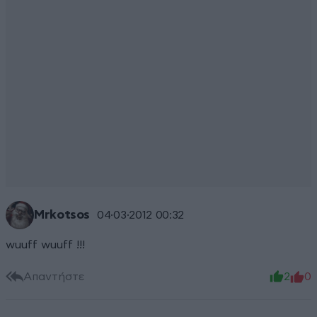
Mrkotsos
04·03·2012 00:32
wuuff wuuff !!!
Απαντήστε
2
0