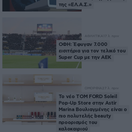
της «ΕΛ.Α.Σ.»
ΑΘΛΗΤΙΚΑ
17 λ. πριν
ΟΦΗ: Έφυγαν 7.000
εισιτήρια για τον τελικό του
Super Cup με την ΑΕΚ
ΟΜΟΡΦΙΑ
27 λ. πριν
Το νέο TOM FORD Soleil
Pop-Up Store στην Astir
Marina Βουλιαγμένης είναι ο
πιο πολυτελής beauty
προορισμός του
καλοκαιριού