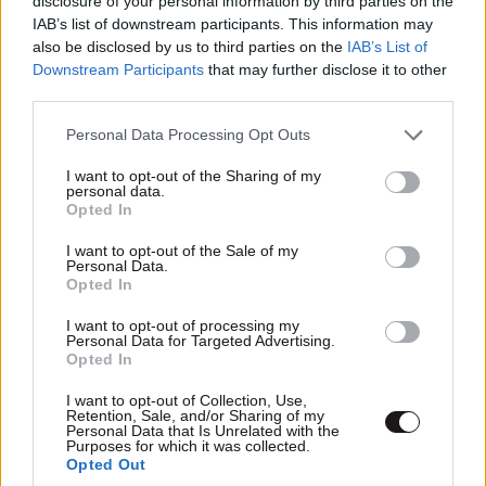
disclosure of your personal information by third parties on the
IAB’s list of downstream participants. This information may
also be disclosed by us to third parties on the
IAB’s List of
Downstream Participants
that may further disclose it to other
LIFESTYLE
08·08·2026 09:01
third parties.
Νία Βαρντάλος – Σπύρος Κατσαγάνης: Μια
σχέση που θυμίζει σενάριο ταινίας και μετρά
Please note that this website/app uses one or more Google
Personal Data Processing Opt Outs
πάνω από τέσσερα χρόνια
services and may gather and store information including but
not limited to your visit or usage behaviour. You may click to
I want to opt-out of the Sharing of my
personal data.
grant or deny consent to Google and its third-party tags to
Opted In
use your data for below specified purposes in below Google
consent section.
I want to opt-out of the Sale of my
Personal Data.
Opted In
I want to opt-out of processing my
Personal Data for Targeted Advertising.
Opted In
I want to opt-out of Collection, Use,
Retention, Sale, and/or Sharing of my
Personal Data that Is Unrelated with the
Purposes for which it was collected.
Opted Out