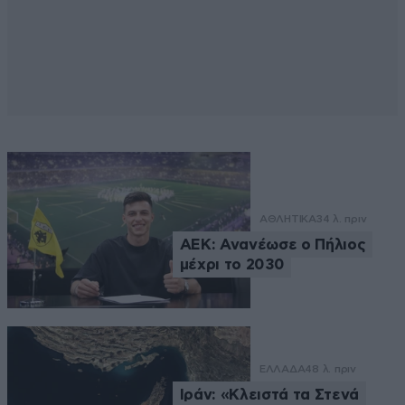
ΑΘΛΗΤΙΚΑ
34 λ. πριν
ΑΕΚ: Ανανέωσε ο Πήλιος
μέχρι το 2030
ΕΛΛΑΔΑ
48 λ. πριν
Ιράν: «Κλειστά τα Στενά