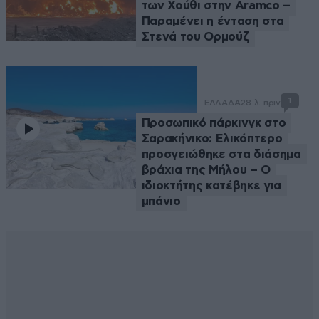
των Χούθι στην Aramco –
Παραμένει η ένταση στα
Στενά του Ορμούζ
1
ΕΛΛΑΔΑ
28 λ. πριν
Προσωπικό πάρκινγκ στο
Σαρακήνικο: Ελικόπτερο
προσγειώθηκε στα διάσημα
βράχια της Μήλου – Ο
ιδιοκτήτης κατέβηκε για
μπάνιο