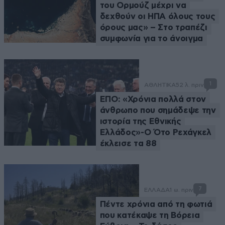
του Ορμούζ μέχρι να
δεχθούν οι ΗΠΑ όλους τους
όρους μας» – Στο τραπέζι
συμφωνία για το άνοιγμα
1
ΑΘΛΗΤΙΚΑ
52 λ. πριν
ΕΠΟ: «Χρόνια πολλά στον
άνθρωπο που σημάδεψε την
ιστορία της Εθνικής
Ελλάδος»-Ο Ότο Ρεχάγκελ
έκλεισε τα 88
7
ΕΛΛΑΔΑ
1 ω. πριν
Πέντε χρόνια από τη φωτιά
που κατέκαψε τη Βόρεια