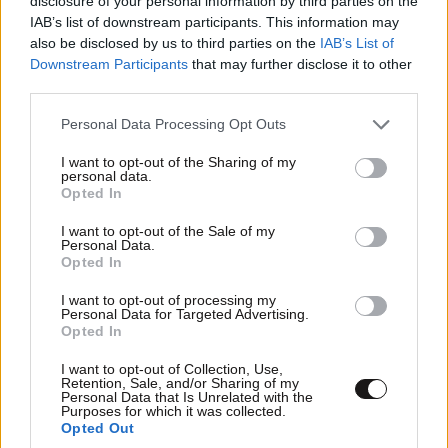
disclosure of your personal information by third parties on the
IAB’s list of downstream participants. This information may
LIFESTYLE
08·08·2026 19:12
also be disclosed by us to third parties on the
IAB’s List of
Εριέττα Κούρκουλου – Τα 33α γενέθλια και τα
Downstream Participants
that may further disclose it to other
φιλιά με τον Βύρωνα Βασιλειάδη: «Καμία στιγμή
third parties.
ευτυχίας δεδομένη»
Please note that this website/app uses one or more Google
Personal Data Processing Opt Outs
services and may gather and store information including but
not limited to your visit or usage behaviour. You may click to
I want to opt-out of the Sharing of my
personal data.
grant or deny consent to Google and its third-party tags to
Opted In
use your data for below specified purposes in below Google
consent section.
I want to opt-out of the Sale of my
Personal Data.
Opted In
I want to opt-out of processing my
Personal Data for Targeted Advertising.
Opted In
I want to opt-out of Collection, Use,
Retention, Sale, and/or Sharing of my
Personal Data that Is Unrelated with the
Purposes for which it was collected.
Opted Out