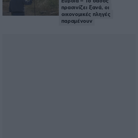
Εύβοια – Το δάσος
πρασινίζει ξανά, οι
οικονομικές πληγές
παραμένουν