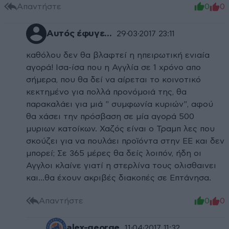
Απαντήστε
0
0
Αυτός έφυγε...
29·03·2017 23:11
καθόλου δεν θα βλαφτεί η ηπειρωτική ενιαία
αγορά! Ισα-ίσα που η Αγγλία σε 1 χρόνο απο
σήμερα, που θα δεί να αίρεται το κοινοτικό
κεκτημένο για πολλά προνόμοιά της, θα
παρακαλάει για μιά " συμφωνία κυριών", αφού
θα χάσει την πρόσβαση σε μία αγορά 500
μυριων κατοίκων. Χαζός είναι ο Τραμπ λες που
σκούζει για να πουλάει προϊόντα στην ΕΕ και δεν
μπορεί; Σε 365 μέρες θα δείς λοιπόν, ήδη οι
Αγγλοι κλαίνε γιατί η στερλίνα τους ολισθαινει
και...θα έχουν ακριβές διακοπές σε Επτάνησα.
Απαντήστε
0
0
alex-george
11·04·2017 11:32