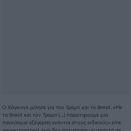
Ο Χόγκινγκ μίλησε για τον Τραμπ και το Brexit. «Με
το Brexit και τον Τραμπ (…) παρατηρούμε μια
παγκόσμια εξέγερση ενάντια στους ειδικούς» είπε
χαρακτηριστικά, ενώ δεν σταμάτησε να απαντά σε