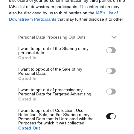
disclosure of your personal information by third parties on the
IAB’s list of downstream participants. This information may
also be disclosed by us to third parties on the
IAB’s List of
Downstream Participants
that may further disclose it to other
third parties.
Please note that this website/app uses one or more Google
Personal Data Processing Opt Outs
services and may gather and store information including but
not limited to your visit or usage behaviour. You may click to
I want to opt-out of the Sharing of my
personal data.
grant or deny consent to Google and its third-party tags to
Opted In
use your data for below specified purposes in below Google
consent section.
I want to opt-out of the Sale of my
Personal Data.
Opted In
ΕΛΛΑΔΑ
05·08·2026 21:24
I want to opt-out of processing my
Personal Data for Targeted Advertising.
«Κάηκε το σπίτι μας στην Ελλάδα λίγο πριν
Opted In
μετακομίσουμε»: Απαρηγόρητη η οικογένεια
από τη Βρετανία που είδε το όνειρο ζωής να
I want to opt-out of Collection, Use,
Retention, Sale, and/or Sharing of my
γίνεται στάχτη
Personal Data that Is Unrelated with the
Purposes for which it was collected.
Opted Out