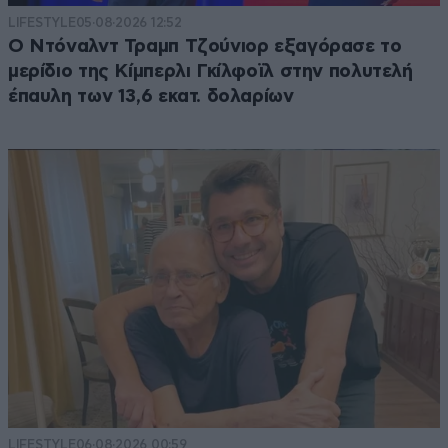
LIFESTYLE
05·08·2026 12:52
Ο Ντόναλντ Τραμπ Τζούνιορ εξαγόρασε το
μερίδιο της Κίμπερλι Γκίλφοϊλ στην πολυτελή
έπαυλη των 13,6 εκατ. δολαρίων
LIFESTYLE
06·08·2026 00:59