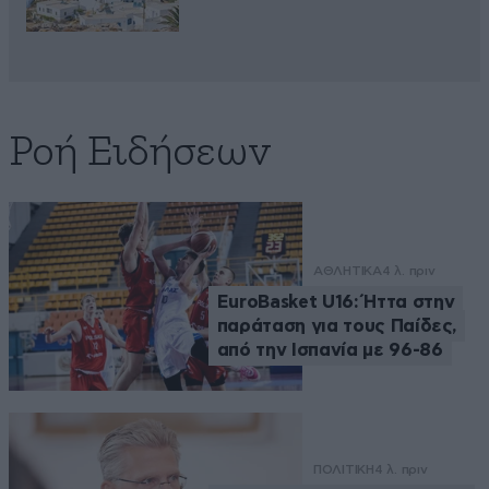
Ροή Ειδήσεων
ΑΘΛΗΤΙΚΑ
4 λ. πριν
EuroBasket U16: Ήττα στην
παράταση για τους Παίδες,
από την Ισπανία με 96-86
ΠΟΛΙΤΙΚΗ
4 λ. πριν