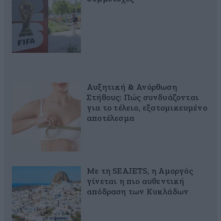
Αυξητική & Ανόρθωση
Στήθους: Πώς συνδυάζονται
για το τέλειο, εξατομικευμένο
αποτέλεσμα
Με τη SEAJETS, η Αμοργός
γίνεται η πιο αυθεντική
απόδραση των Κυκλάδων