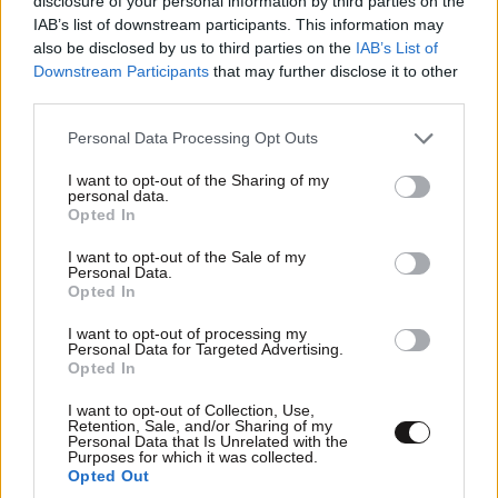
disclosure of your personal information by third parties on the
IAB’s list of downstream participants. This information may
also be disclosed by us to third parties on the
IAB’s List of
Downstream Participants
that may further disclose it to other
third parties.
Please note that this website/app uses one or more Google
Personal Data Processing Opt Outs
services and may gather and store information including but
not limited to your visit or usage behaviour. You may click to
I want to opt-out of the Sharing of my
personal data.
grant or deny consent to Google and its third-party tags to
Opted In
use your data for below specified purposes in below Google
consent section.
I want to opt-out of the Sale of my
Personal Data.
ΕΛΛΑΔΑ
07·08·2026 11:26
Opted In
Βίντεο-ντοκουμέντο από το θανατηφόρο
τροχαίο στις Σέρρες: Η στιγμή που το ΙΧ μπαίνει
I want to opt-out of processing my
Personal Data for Targeted Advertising.
στο αντίθετο ρεύμα – Ακαριαία πέθαναν γιος
Opted In
και μητέρα
I want to opt-out of Collection, Use,
Retention, Sale, and/or Sharing of my
Personal Data that Is Unrelated with the
Purposes for which it was collected.
Opted Out