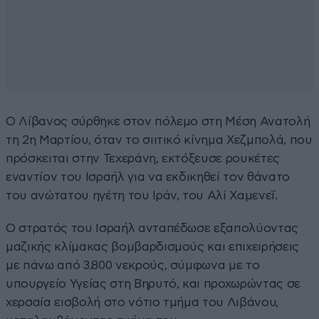
Ο Λίβανος σύρθηκε στον πόλεμο στη Μέση Ανατολή
τη 2η Μαρτίου, όταν το σιιτικό κίνημα Χεζμπολά, που
πρόσκειται στην Τεχεράνη, εκτόξευσε ρουκέτες
εναντίον του Ισραήλ για να εκδικηθεί τον θάνατο
του ανώτατου ηγέτη του Ιράν, του Αλί Χαμενεΐ.
Ο στρατός του Ισραήλ ανταπέδωσε εξαπολύοντας
μαζικής κλίμακας βομβαρδισμούς και επιχειρήσεις
με πάνω από 3.800 νεκρούς, σύμφωνα με το
υπουργείο Υγείας στη Βηρυτό, και προχωρώντας σε
χερσαία εισβολή στο νότιο τμήμα του Λιβάνου,