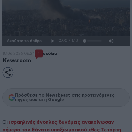
Ακούστε το άρθρο
18·06·2026 08:24
σχόλια
1
Newsroom
Πρόσθεσε το Newsbeast στις προτεινόμενες
πηγές σου στη Google
Οι
ισραηλινές ένοπλες δυνάμεις ανακοίνωσαν
σήμερα τον θάνατο υπαξιωματικού χθες Τετάρτη