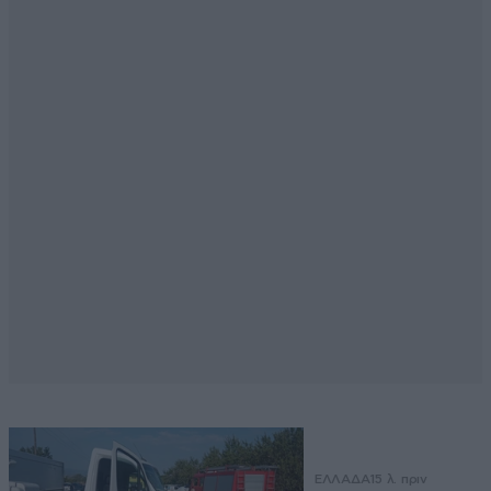
ΕΛΛΑΔΑ
15 λ. πριν