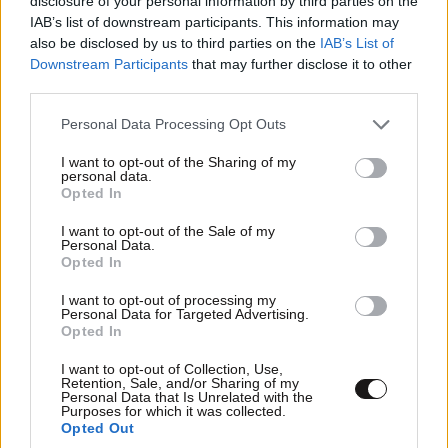
disclosure of your personal information by third parties on the
IAB’s list of downstream participants. This information may
also be disclosed by us to third parties on the
IAB’s List of
Downstream Participants
that may further disclose it to other
third parties.
Please note that this website/app uses one or more Google
Personal Data Processing Opt Outs
services and may gather and store information including but
not limited to your visit or usage behaviour. You may click to
I want to opt-out of the Sharing of my
personal data.
grant or deny consent to Google and its third-party tags to
Opted In
use your data for below specified purposes in below Google
consent section.
ΗΠΑ: 15χρονος ντυμένος κλόουν φέρεται να
I want to opt-out of the Sale of my
Personal Data.
σκότωσε 78χρονο βετεράνο – Βίντεο από
Opted In
κάμερα ασφαλείας: «Έχω ένα δώρο για σένα»
I want to opt-out of processing my
Personal Data for Targeted Advertising.
Opted In
I want to opt-out of Collection, Use,
Retention, Sale, and/or Sharing of my
Personal Data that Is Unrelated with the
Purposes for which it was collected.
Opted Out