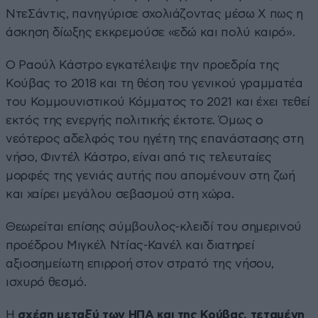
ΝτεΣάντις, πανηγύρισε σχολιάζοντας μέσω X πως η
άσκηση δίωξης εκκρεμούσε «εδώ και πολύ καιρό».
Ο Ραούλ Κάστρο εγκατέλειψε την προεδρία της
Κούβας το 2018 και τη θέση του γενικού γραμματέα
του Κομμουνιστικού Κόμματος το 2021 και έχει τεθεί
εκτός της ενεργής πολιτικής έκτοτε. Όμως ο
νεότερος αδελφός του ηγέτη της επανάστασης στη
νήσο, Φιντέλ Κάστρο, είναι από τις τελευταίες
μορφές της γενιάς αυτής που απομένουν στη ζωή
και χαίρει μεγάλου σεβασμού στη χώρα.
Θεωρείται επίσης σύμβουλος-κλειδί του σημερινού
προέδρου Μιγκέλ Ντίας-Κανέλ και διατηρεί
αξιοσημείωτη επιρροή στον στρατό της νήσου,
ισχυρό θεσμό.
Η
σχέση μεταξύ των ΗΠΑ και της Κούβας, τεταμένη