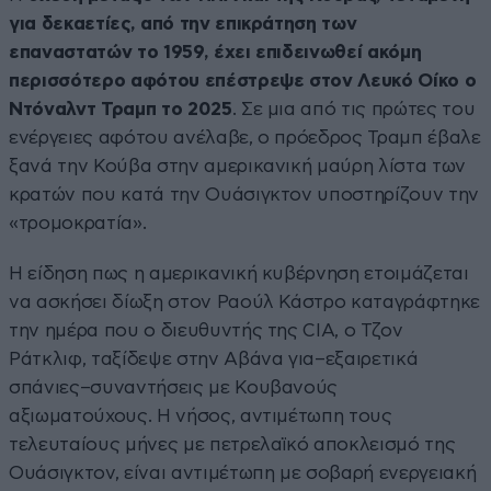
για δεκαετίες, από την επικράτηση των
επαναστατών το 1959, έχει επιδεινωθεί ακόμη
περισσότερο αφότου επέστρεψε στον Λευκό Οίκο ο
Ντόναλντ Τραμπ το 2025
. Σε μια από τις πρώτες του
ενέργειες αφότου ανέλαβε, ο πρόεδρος Τραμπ έβαλε
ξανά την Κούβα στην αμερικανική μαύρη λίστα των
κρατών που κατά την Ουάσιγκτον υποστηρίζουν την
«τρομοκρατία».
Η είδηση πως η αμερικανική κυβέρνηση ετοιμάζεται
να ασκήσει δίωξη στον Ραούλ Κάστρο καταγράφτηκε
την ημέρα που ο διευθυντής της CIA, ο Τζον
Ράτκλιφ, ταξίδεψε στην Αβάνα για–εξαιρετικά
σπάνιες–συναντήσεις με Κουβανούς
αξιωματούχους. Η νήσος, αντιμέτωπη τους
τελευταίους μήνες με πετρελαϊκό αποκλεισμό της
Ουάσιγκτον, είναι αντιμέτωπη με σοβαρή ενεργειακή