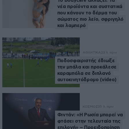
Το bodycare αλλάζει: Τα
νέα προϊόντα και συστατικά
που κάνουν το δέρμα του
σώματος πιο λείο, σφριγηλό
και λαμπερό
ΑΘΛΗΤΙΚΑ
23 λ. πριν
Ποδοσφαιριστής έδιωξε
την μπάλα και προκάλεσε
καραμπόλα σε διπλανό
αυτοκινητόδρομο (video)
ΚΟΣΜΟΣ
35 λ. πριν
Φιντάν: «Η Ρωσία μπορεί να
φτάσει στην τελευταία της
επιλογή» – Προειδοποίηση