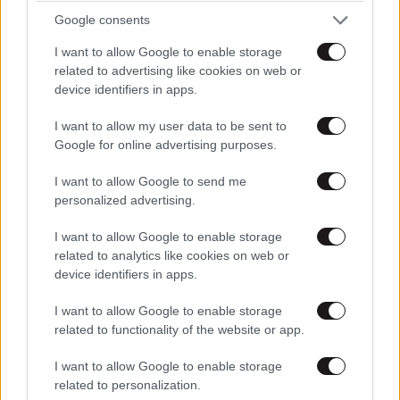
ψήφισαν οι συντροφοφασίστες οι φίλοι
Google consents
σας (τον ίδιο εργοδότη με εσάς έχουν);;;
I want to allow Google to enable storage
Απαντήστε
0
0
related to advertising like cookies on web or
device identifiers in apps.
I want to allow my user data to be sent to
Google for online advertising purposes.
εσύ κάνε τον κοιμισμένο
15·05·2026 11:06
I want to allow Google to send me
όπως διέταξε ο τόσκα τόσκα τόσκα τόσκα
personalized advertising.
υπουργούλης
I want to allow Google to enable storage
Απαντήστε
0
0
related to analytics like cookies on web or
device identifiers in apps.
I want to allow Google to enable storage
related to functionality of the website or app.
ΜάριοςΣυρεγγέλας(σύρε κι
15·05·2026
10:31
έλας)
I want to allow Google to enable storage
related to personalization.
Οι ευάλωτοι έχουν ρημάξει όλη την κοινωνία, τους