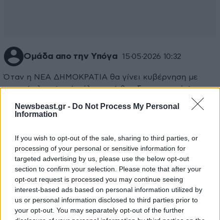
Ομάδα απο την Υπόγα
15·05·2026 10:32
Όταν η ΝΕΑ ΔΗΜΟΚΡΑΤΙΑ θα γίνει κυβέρνηση με
ισχυρή πλειοψηφία, όλα αυτά θα εξαφανιστούν!
ΑΣΦΑΛΕΙΑ, ΑΣΦΑΛΕΙΑ, ΑΣΦΑΛΕΙΑ!
Newsbeast.gr -
Do Not Process My Personal
Information
Απαντήστε
0
0
If you wish to opt-out of the sale, sharing to third parties, or
processing of your personal or sensitive information for
θα έρθει η εποχή
15·05·2026 11:10
targeted advertising by us, please use the below opt-out
section to confirm your selection. Please note that after your
που οι αστυνομικοί θα πάρουν την εντολή
opt-out request is processed you may continue seeing
"πρώτα πυροβολείτε και μετά ρωτάτε όνομα"
interest-based ads based on personal information utilized by
όπως έλαγε ο Τζουλιάνι όταν ήταν δήμαρχος
us or personal information disclosed to third parties prior to
στην Νέα Υόρκη
your opt-out. You may separately opt-out of the further