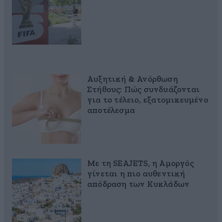
Αυξητική & Ανόρθωση
Στήθους: Πώς συνδυάζονται
για το τέλειο, εξατομικευμένο
αποτέλεσμα
Με τη SEAJETS, η Αμοργός
γίνεται η πιο αυθεντική
απόδραση των Κυκλάδων