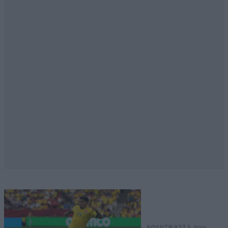
ΑΘΛΗΤΙΚΑ
37 λ. πριν