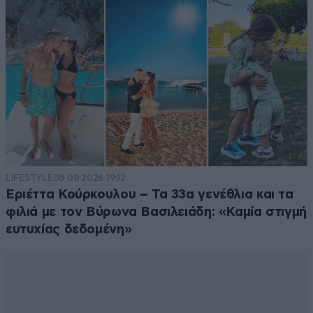
LIFESTYLE
08·08·2026 19:12
Εριέττα Κούρκουλου – Τα 33α γενέθλια και τα
φιλιά με τον Βύρωνα Βασιλειάδη: «Καμία στιγμή
ευτυχίας δεδομένη»