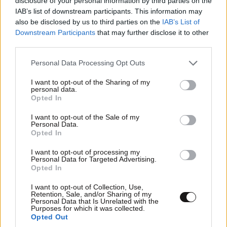
disclosure of your personal information by third parties on the
Απαντήστε
0
0
IAB’s list of downstream participants. This information may
also be disclosed by us to third parties on the
IAB’s List of
Downstream Participants
that may further disclose it to other
third parties.
οι συντροφοφασίστες
15·05·2026
Please note that this website/app uses one or more Google
Personal Data Processing Opt Outs
11:08
φίλοι σου
services and may gather and store information including but
not limited to your visit or usage behaviour. You may click to
I want to opt-out of the Sharing of my
με τις αλλαγές στο ποινικό δίκαιο από τους
personal data.
grant or deny consent to Google and its third-party tags to
Opted In
παρασκευόπουλους και τους κακόγηρους την
use your data for below specified purposes in below Google
παμονή των εκλογών αποφυλάκισαν 15.000
consent section.
I want to opt-out of the Sale of my
Personal Data.
βαρυποινίτες και τρομοκράτες. Οι Έλληνες
Opted In
ξέρουν και θυμούνται
I want to opt-out of processing my
Personal Data for Targeted Advertising.
Απαντήστε
0
0
Opted In
@οι συντροφοφασίστες
15·05·2026
I want to opt-out of Collection, Use,
Retention, Sale, and/or Sharing of my
14:24
φίλοι σου
Personal Data that Is Unrelated with the
Purposes for which it was collected.
Opted Out
Εσείς γιατί δεν αλλάξατε τον νόμο που