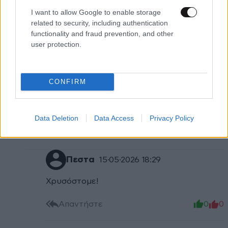
I want to allow Google to enable storage
@ειμαστε σίγουροι
15·05·2026 14:20
related to security, including authentication
functionality and fraud prevention, and other
Καλέ μου φίλε!! Πριν κάνουμε παιδιά πρέπει να
user protection.
είμαστε σίγουροι ότι δεν είμαστε φορείς της
μεσογειακής αναιμίας, τουλάχιστον ο ένας... Και
όμως σήμερα στο 2026 και στον αιώνα της
CONFIRM
υπερηχητικής ταχύτητας, γεννιούνται μωρά
μογγολακια!!!! Τελικά η εμείς θέλουμε ψυχίατρο
η αυτοί που το αγνοούν θέλουν στείρωση....
Data Deletion
Data Access
Privacy Policy
Απαντήστε
0
0
Πεστα
15·05·2026 18:29
Χρυσόστομε!
Απαντήστε
0
0