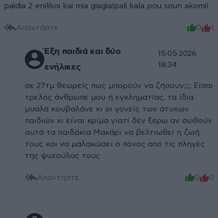
paidia 2 enilikoi kai mia giagia!pali kala pou soun akomi!
Απαντήστε
0
1
Έξη παιδιά και δύο
15·05·2026
18:34
ενήλικες
σε 27τμ θεωρείς πως μπορούν να ζήσουν;;;;; Είσαι
τρελός άνθρωπε μου ή εγκληματίας, τα ίδια
μυαλά κουβαλάνε κι οι γονείς των άτυχων
παιδιών κι είναι κρίμα γιατί δεν ξέρω αν σωθούν
αυτά τα παιδάκια Μακάρι να βελτιωθεί η ζωή
τους και να μαλακώσει ο πόνος από τις πληγές
της ψυχούλας τους
Απαντήστε
0
0