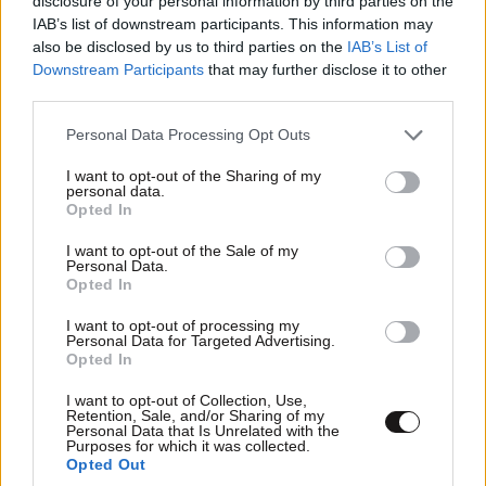
disclosure of your personal information by third parties on the
IAB’s list of downstream participants. This information may
also be disclosed by us to third parties on the
IAB’s List of
Xαρακτήρες: 0/1000
Downstream Participants
that may further disclose it to other
Διαβάστε και ακολουθήστε τους κανόνες σχολιασμού
third parties.
Please note that this website/app uses one or more Google
Personal Data Processing Opt Outs
ΠΡΟΣΘΗΚΗ
services and may gather and store information including but
not limited to your visit or usage behaviour. You may click to
I want to opt-out of the Sharing of my
personal data.
grant or deny consent to Google and its third-party tags to
Opted In
use your data for below specified purposes in below Google
consent section.
I want to opt-out of the Sale of my
Ποταπος
15·05·2026 15:41
Personal Data.
Opted In
Ισότητα Διαφορετικότητα πάρτε να έχετε Και που θα
I want to opt-out of processing my
βρουνε σχεδον 10000 ευρώ να πληρώσουν Είσαστε με
Personal Data for Targeted Advertising.
τα καλά σας Ελεος
Opted In
I want to opt-out of Collection, Use,
Απαντήστε
0
0
Retention, Sale, and/or Sharing of my
Personal Data that Is Unrelated with the
Purposes for which it was collected.
Opted Out