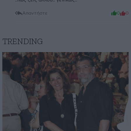
..πως ζεις άλλου.. γενικώς..
Απαντήστε
0
0
TRENDING