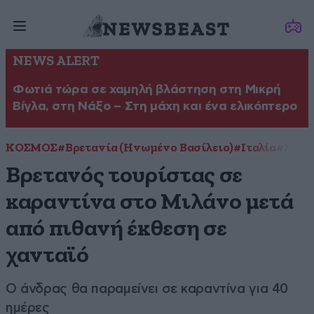
NEWS ALERT
Φωτιά τώρα σε χαμηλή βλάστηση στη Μικρή
Βίγλα, στη Νάξο – Στη μάχη και ένα ελικόπτερο
ΚΟΣΜΟΣ
#Βρετανία (Ηνωμένο Βασίλειο)
#Ιταλία
#Χαντ
Βρετανός τουρίστας σε
καραντίνα στο Μιλάνο μετά
από πιθανή έκθεση σε
χανταϊό
Ο άνδρας θα παραμείνει σε καραντίνα για 40
ημέρες