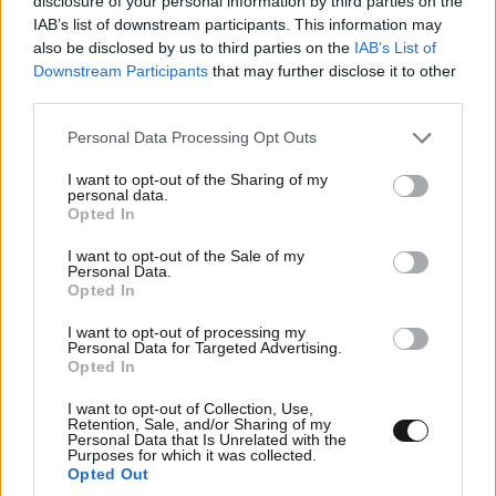
disclosure of your personal information by third parties on the
IAB’s list of downstream participants. This information may
also be disclosed by us to third parties on the
IAB’s List of
Downstream Participants
that may further disclose it to other
third parties.
Please note that this website/app uses one or more Google
Personal Data Processing Opt Outs
services and may gather and store information including but
not limited to your visit or usage behaviour. You may click to
I want to opt-out of the Sharing of my
personal data.
grant or deny consent to Google and its third-party tags to
Opted In
use your data for below specified purposes in below Google
consent section.
I want to opt-out of the Sale of my
Personal Data.
Opted In
I want to opt-out of processing my
Personal Data for Targeted Advertising.
Opted In
I want to opt-out of Collection, Use,
Retention, Sale, and/or Sharing of my
Personal Data that Is Unrelated with the
Purposes for which it was collected.
Opted Out