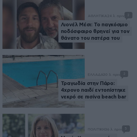
2
ΑΘΛΗΤΙΚΑ
24 λ. πριν
Λιονέλ Μέσι: Το παγκόσμιο
ποδόσφαιρο θρηνεί για τον
θάνατο του πατέρα του
2
ΕΛΛΑΔΑ
30 λ. πριν
Τραγωδία στην Πάρο:
4χρονο παιδί εντοπίστηκε
νεκρό σε πισίνα beach bar
5
ΠΟΛΙΤΙΚΗ
36 λ. πριν