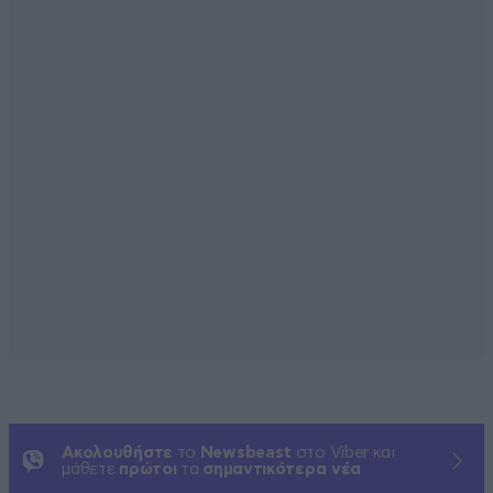
Ακολουθήστε
το
Newsbeast
στο Viber και
μάθετε
πρώτοι
τα
σημαντικότερα νέα