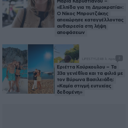
Μαρία Καρυστιανού –
«Ελπίδα για τη Δημοκρατία»:
Ο Νίκος Μπρουτζάκης
αποχώρησε καταγγέλλοντας
αυθαιρεσία στη λήψη
αποφάσεων
2
LIFESTYLE
48 λ. πριν
Εριέττα Κούρκουλου – Τα
33α γενέθλια και τα φιλιά με
τον Βύρωνα Βασιλειάδη:
«Καμία στιγμή ευτυχίας
δεδομένη»