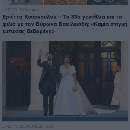
LIFESTYLE
48 λ. πριν
Εριέττα Κούρκουλου – Τα 33α γενέθλια και τα
φιλιά με τον Βύρωνα Βασιλειάδη: «Καμία στιγμή
ευτυχίας δεδομένη»
LIFESTYLE
08·08·2026 16:24