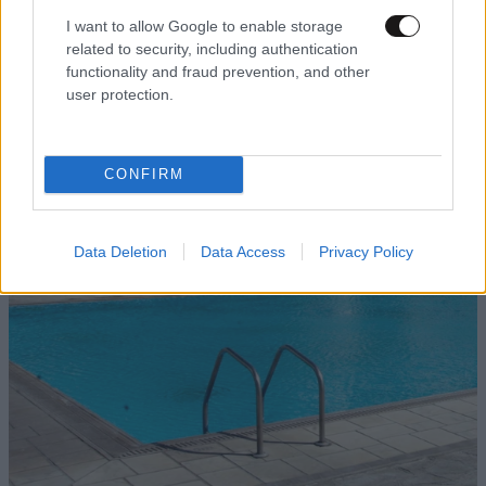
I want to allow Google to enable storage
related to security, including authentication
functionality and fraud prevention, and other
user protection.
ΔΙΑΤΡΟΦΗ
08·08·2026 08:30
Ογκολόγοι προειδοποιούν: Αυτές οι τροφές,
CONFIRM
περνούν απαρατήρητες, αλλά καλό είναι να τις
βγάλετε από την καθημερινότητά σας
Data Deletion
Data Access
Privacy Policy