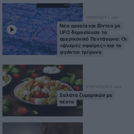
ΚΟΣΜΟΣ
27 λ. πριν
Νέα αρχεία και βίντεο με
UFO δημοσίευσε το
αμερικανικό Πεντάγωνο: Οι
«ψυχρές σφαίρες» και το
γιγάντιο τρίγωνο
ΣΥΝΤΑΓΕΣ
33 λ. πριν
Σαλάτα ζυμαρικών με
πέστο