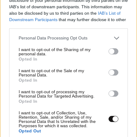
disclosure of your personal information by third parties on the
Ακολουθήστε το
NEWSBEAST
στο
Google News
IAB’s list of downstream participants. This information may
και μάθετε πρώτοι όλες τις ειδήσεις
also be disclosed by us to third parties on the
IAB’s List of
Downstream Participants
that may further disclose it to other
third parties.
Please note that this website/app uses one or more Google
Personal Data Processing Opt Outs
services and may gather and store information including but
not limited to your visit or usage behaviour. You may click to
I want to opt-out of the Sharing of my
personal data.
grant or deny consent to Google and its third-party tags to
Opted In
use your data for below specified purposes in below Google
consent section.
I want to opt-out of the Sale of my
Personal Data.
Opted In
I want to opt-out of processing my
Personal Data for Targeted Advertising.
Opted In
I want to opt-out of Collection, Use,
Retention, Sale, and/or Sharing of my
Personal Data that Is Unrelated with the
ΣΧΌΛΙΑ ΑΝΑΓΝΩΣΤΏΝ
0
Purposes for which it was collected.
Opted Out