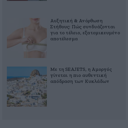
Αυξητική & Ανόρθωση
Στήθους: Πώς συνδυάζονται
για το τέλειο, εξατομικευμένο
αποτέλεσμα
Με τη SEAJETS, η Αμοργός
γίνεται η πιο αυθεντική
απόδραση των Κυκλάδων