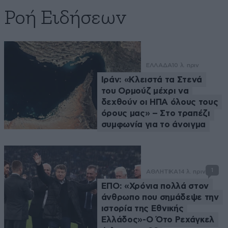
Ροή Ειδήσεων
ΕΛΛΑΔΑ
10 λ. πριν
Ιράν: «Κλειστά τα Στενά
του Ορμούζ μέχρι να
δεχθούν οι ΗΠΑ όλους τους
όρους μας» – Στο τραπέζι
συμφωνία για το άνοιγμα
1
ΑΘΛΗΤΙΚΑ
14 λ. πριν
ΕΠΟ: «Χρόνια πολλά στον
άνθρωπο που σημάδεψε την
ιστορία της Εθνικής
Ελλάδος»-Ο Ότο Ρεχάγκελ