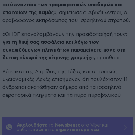
ισχύ εναντίον των τρομοκρατικών υποδομών και
στοιχείων της Χαμάς
», σημείωσε ο Αβιχάι Αντραΐ, ο
αραβόφωνος εκπρόσωπος του ισραηλινού στρατού.
«Οι IDF επαναλαμβάνουν την προειδοποίησή τους:
για τη δική σας ασφάλεια και λόγω των
συνεχιζόμενων πληγμάτων παραμείνετε μόνο στη
δυτική πλευρά της κίτρινης γραμμής»,
πρόσθεσε.
Κάτοικοι της Λωρίδας της Γάζας και οι τοπικές
υγειονομικές Αρχές επισήμαναν ότι τουλάχιστον 11
άνθρωποι σκοτώθηκαν σήμερα από τα ισραηλινά
αεροπορικά πλήγματα και τα πυρά πυροβολικού.
Ακολουθήστε
το
Newsbeast
στο Viber και
μάθετε
πρώτοι
τα
σημαντικότερα νέα