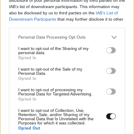
disclosure of your personal information by third parties on the
και μάθετε πρώτοι όλες τις ειδήσεις
IAB’s list of downstream participants. This information may
also be disclosed by us to third parties on the
IAB’s List of
Downstream Participants
that may further disclose it to other
third parties.
Please note that this website/app uses one or more Google
Personal Data Processing Opt Outs
services and may gather and store information including but
not limited to your visit or usage behaviour. You may click to
I want to opt-out of the Sharing of my
personal data.
grant or deny consent to Google and its third-party tags to
Opted In
use your data for below specified purposes in below Google
consent section.
I want to opt-out of the Sale of my
Personal Data.
Opted In
I want to opt-out of processing my
Personal Data for Targeted Advertising.
Opted In
I want to opt-out of Collection, Use,
ΣΧΌΛΙΑ ΑΝΑΓΝΩΣΤΏΝ
2
Retention, Sale, and/or Sharing of my
Personal Data that Is Unrelated with the
Purposes for which it was collected.
Opted Out