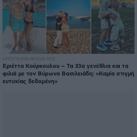
LIFESTYLE
08·08·2026 19:12
Εριέττα Κούρκουλου – Τα 33α γενέθλια και τα
φιλιά με τον Βύρωνα Βασιλειάδη: «Καμία στιγμή
ευτυχίας δεδομένη»