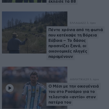
έκλεισε τα 88
ΕΛΛΑΔΑ
22 λ. πριν
Πέντε χρόνια από τη φωτιά
που κατέκαψε τη Βόρεια
Εύβοια – Το δάσος
πρασινίζει ξανά, οι
οικονομικές πληγές
παραμένουν
ΑΘΛΗΤΙΚΑ
29 λ. πριν
Ο Μέσι με την οικογένειά
του στο Ροσάριο για το
τελευταίο «αντίο» στον
πατέρα του