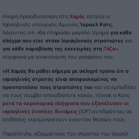
Ηχηρή προειδοποίηση στη
Χαμάς
έστειλε ο
Ισραηλινός υπουργός Άμυνας,
Ίσραελ Κατς
,
λέγοντας ότι «θα πληρώσει μεγάλο τίμημα
για κάθε
πλήγμα που είχε στόχο Ισραηλινούς στρατιώτες
και
για κάθε παραβίαση της εκεχειρίας στη
Γάζα
»,
σύμφωνα με ανακοίνωση του γραφείου του.
«Η Χαμάς θα μάθει σήμερα με σκληρό τρόπο ότι ο
ισραηλινός στρατός είναι αποφασισμένος να
προστατεύσει τους στρατιώτες του
και να εμποδίσει
να τους συμβεί οποιοδήποτε κακό», τόνισε ο Κατς
μετά τα αεροπορικά πλήγματα που εξαπέλυσαν οι
ισραηλινές ένοπλες δυνάμεις
(IDF) αντιδρώντας σε
επιθέσεις «τρομοκρατών» εναντίον θέσεών τους.
Παράλληλα, αξιωματικός του στρατού του Ισραήλ