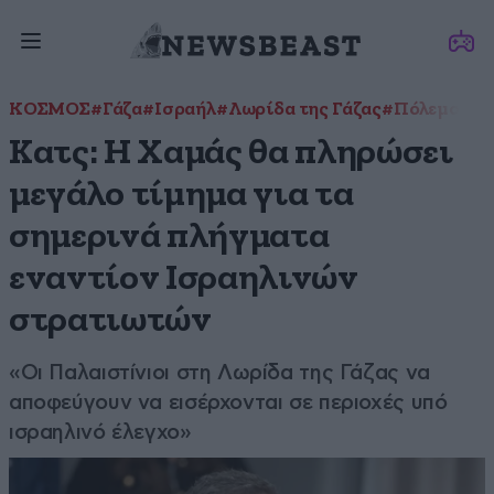
ΚΟΣΜΟΣ
#Γάζα
#Ισραήλ
#Λωρίδα της Γάζας
#Πόλεμος Ισ
Κατς: Η Χαμάς θα πληρώσει
μεγάλο τίμημα για τα
σημερινά πλήγματα
εναντίον Ισραηλινών
στρατιωτών
«Οι Παλαιστίνιοι στη Λωρίδα της Γάζας να
αποφεύγουν να εισέρχονται σε περιοχές υπό
ισραηλινό έλεγχο»