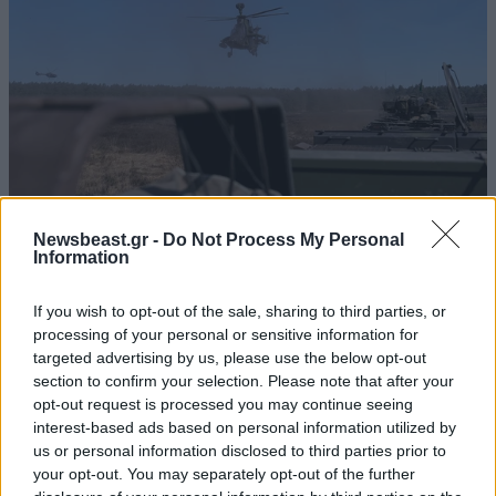
Newsbeast.gr -
Do Not Process My Personal
Information
Σε συναγερμό η Γερμανία μετά τον εντοπισμό
drone με εκρηκτικά σε αεροδρόμιο –
If you wish to opt-out of the sale, sharing to third parties, or
processing of your personal or sensitive information for
Επεκτείνονται οι έρευνες
targeted advertising by us, please use the below opt-out
section to confirm your selection. Please note that after your
opt-out request is processed you may continue seeing
interest-based ads based on personal information utilized by
us or personal information disclosed to third parties prior to
your opt-out. You may separately opt-out of the further
Ακολουθήστε το
NEWSBEAST
στο
Google News