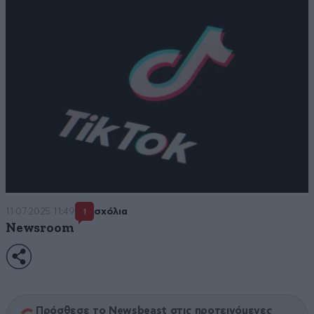
11·07·2025 11:49
σχόλια
1
Newsroom
Πρόσθεσε το Newsbeast στις προτεινόμενες