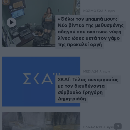
ΚΟΣΜΟΣ
22 λ. πριν
«Θέλω τον μπαμπά μου»:
Νέο βίντεο της μεθυσμένης
οδηγού που σκότωσε νύφη
λίγες ώρες μετά τον γάμο
της προκαλεί οργή
MEDIA
24 λ. πριν
ΣΚΑΪ: Τέλος συνεργασίας
με τον διευθύνοντα
σύμβουλο Γρηγόρη
Δημητριάδη
3
ΕΛΛΑΔΑ
39 λ. πριν