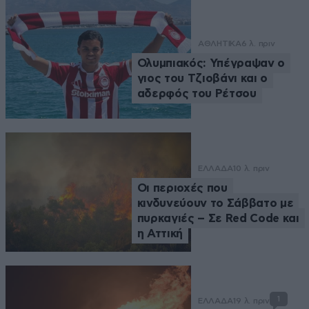
ΑΘΛΗΤΙΚΑ
6 λ. πριν
Ολυμπιακός: Υπέγραψαν ο
γιος του Τζιοβάνι και ο
αδερφός του Ρέτσου
ΕΛΛΑΔΑ
10 λ. πριν
Οι περιοχές που
κινδυνεύουν το Σάββατο με
πυρκαγιές – Σε Red Code και
η Αττική
1
ΕΛΛΑΔΑ
19 λ. πριν