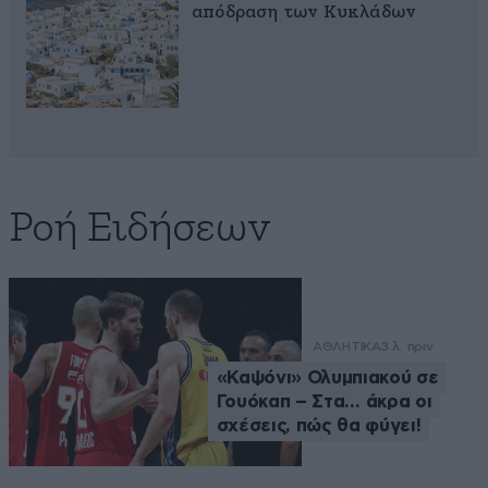
απόδραση των Κυκλάδων
Ροή Ειδήσεων
ΑΘΛΗΤΙΚΑ
3 λ. πριν
«Καψόνι» Ολυμπιακού σε
Γουόκαπ – Στα… άκρα οι
σχέσεις, πώς θα φύγει!