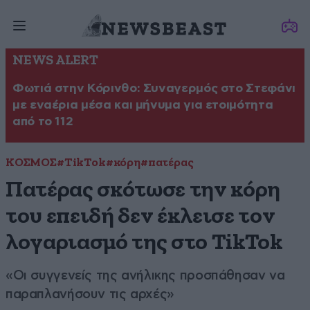
NEWS ALERT
Φωτιά στην Κόρινθο: Συναγερμός στο Στεφάνι
με εναέρια μέσα και μήνυμα για ετοιμότητα
από το 112
ΚΟΣΜΟΣ
#TikTok
#κόρη
#πατέρας
Πατέρας σκότωσε την κόρη
του επειδή δεν έκλεισε τον
λογαριασμό της στο TikTok
«Οι συγγενείς της ανήλικης προσπάθησαν να
παραπλανήσουν τις αρχές»