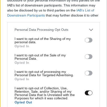
disclosure of your personal information by third parties on the
Απαντήστε
0
0
IAB’s list of downstream participants. This information may
also be disclosed by us to third parties on the
IAB’s List of
Downstream Participants
that may further disclose it to other
third parties.
Please note that this website/app uses one or more Google
Personal Data Processing Opt Outs
services and may gather and store information including but
not limited to your visit or usage behaviour. You may click to
I want to opt-out of the Sharing of my
personal data.
grant or deny consent to Google and its third-party tags to
Opted In
use your data for below specified purposes in below Google
consent section.
I want to opt-out of the Sale of my
Personal Data.
Opted In
I want to opt-out of processing my
Personal Data for Targeted Advertising.
Opted In
I want to opt-out of Collection, Use,
Retention, Sale, and/or Sharing of my
Personal Data that Is Unrelated with the
Purposes for which it was collected.
Opted Out
TRENDING