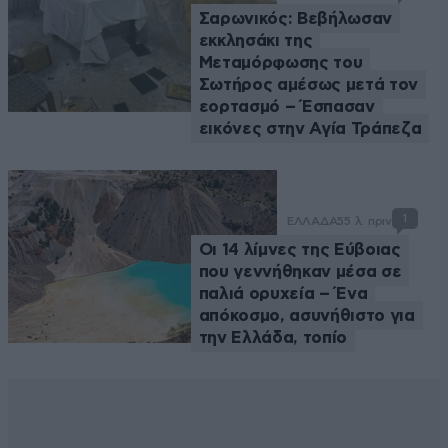
Σαρωνικός: Βεβήλωσαν
εκκλησάκι της
Μεταμόρφωσης του
Σωτήρος αμέσως μετά τον
εορτασμό – Έσπασαν
εικόνες στην Αγία Τράπεζα
1
ΕΛΛΑΔΑ
55 λ. πριν
Οι 14 λίμνες της Εύβοιας
που γεννήθηκαν μέσα σε
παλιά ορυχεία – Ένα
απόκοσμο, ασυνήθιστο για
την Ελλάδα, τοπίο