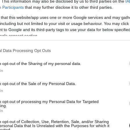
. This information may also be disclosed by us to third parties on the
IA
Participants
that may further disclose it to other third parties.
MayraFlores4TX)
July 5, 2025
 that this website/app uses one or more Google services and may gath
including but not limited to your visit or usage behaviour. You may click 
 to Google and its third-party tags to use your data for below specifi
ματα εξακολουθούν να
ogle consent section.
l Data Processing Opt Outs
Τέξας,
Νταν Πάτρικ
, λέει στο
CNN
ότι
ο
o opt-out of the Sharing of my personal data.
αυξηθεί.
In
o opt-out of the Sale of my Personal Data.
In
to opt-out of processing my Personal Data for Targeted
ing.
In
o opt-out of Collection, Use, Retention, Sale, and/or Sharing
ersonal Data that Is Unrelated with the Purposes for which it
lected.