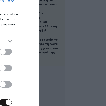
έδειξε ποτέ ότι ήταν
B’s List of
ικανός για κάτι τέτοιο»
Ακυρώνει δύο
er and store
συμβόλαια ο
to grant or
Λαρεντζάκης και
ed purposes
υπογράφει σε ελληνική
ομάδα-έκπληξη!
Στο Α’ Νεκροταφείο το
μνημόσυνο για τη Λένα
Σαμαρά – Συγγενείς και
φίλοι στο πλευρό της
οικογένειας