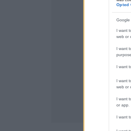
Opted 
Google 
I want t
web or d
I want t
purpose
I want 
I want t
web or d
I want t
or app.
I want t
I want t