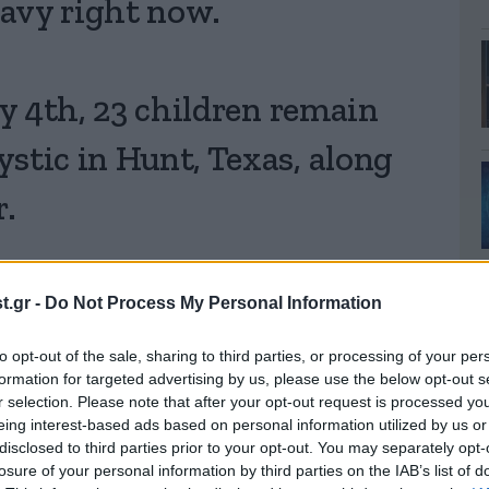
eavy right now.
ly 4th, 23 children remain
stic in Hunt, Texas, along
r.
ds, their families, everyone
.gr -
Do Not Process My Personal Information
ding, and all the brave first
to opt-out of the sale, sharing to third parties, or processing of your per
formation for targeted advertising by us, please use the below opt-out s
prayers.
r selection. Please note that after your opt-out request is processed y
eing interest-based ads based on personal information utilized by us or
NMeykdeWL7
disclosed to third parties prior to your opt-out. You may separately opt-
losure of your personal information by third parties on the IAB’s list of