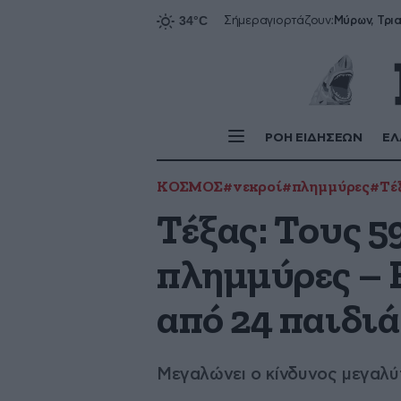
Σήμερα
γιορτάζουν:
ΡΟΗ ΕΙΔΗΣΕΩΝ
ΕΛ
ΚΟΣΜΟΣ
#νεκροί
#πλημμύρες
#Τέ
Τέξας: Τους 5
πλημμύρες – 
από 24 παιδι
Μεγαλώνει ο κίνδυνος μεγαλ