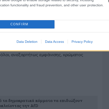
για ανάλογες διακρίσεις
, αλλά απέρριψε την
cation functionality and fraud prevention, and other user protection.
ική.
ε με τέτοιες υποθέσεις.
Αλλά είναι σημαντικό
CONFIRM
αι υπαρκτό (…) Από τη μία πλευρά, η αποστολή
μης μετανάστευσης στη Γερμανία
και
νομία μου λέει ότι,
εάν ελέγξουμε κάποιον με
Data Deletion
Data Access
Privacy Policy
θα μπούμε σε μπελάδες»,
τόνισε ο Επίτροπος
ι όλοι, ανεξαρτήτως εμφάνισης, χρώματος
ό τα δημοκρατικά κόμματα να επιδιώξουν
οκλείοντας την AfD