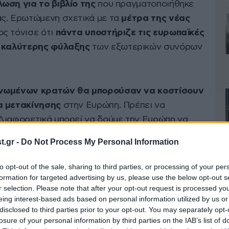
ωση για το βιβλίο της
που πραγματοποιήθηκε
ας. Ερωτώμενη σχετικά με τα
μέτρα της νέας
ς τόνισε ότι
πάντα υποστήριζε τις ευρωπαϊκές
 καλύτερης φύλαξης
των εξωτερικών συνόρων
ονωμένων κρατών θα μπορούσαν να κοστίσουν
α μετακίνησης
στην Ευρώπη. Πρέπει να
Διαφορετικά μπορεί να δούμε την Ευρώπη να
α να το ζήσω αυτό»,
ανέφερε
.gr -
Do Not Process My Personal Information
to opt-out of the sale, sharing to third parties, or processing of your per
formation for targeted advertising by us, please use the below opt-out s
υρωπαϊκό Κοινοβούλιο,
με την αντιπρόεδρο της
r selection. Please note that after your opt-out request is processed y
οσιαλδημοκρατών Γκαμπριέλε Μπίσοφ να
eing interest-based ads based on personal information utilized by us or
el ότι «οι πρώτες
συνέπειες των συνοριακών
disclosed to third parties prior to your opt-out. You may separately opt-
losure of your personal information by third parties on the IAB’s list of
ρικών) Αλεξάντερ Ντόμπριντ
είναι