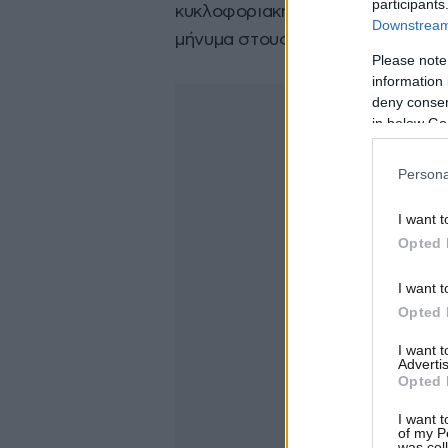
participants
κυκλοφοριακή συμφόρηση, εκνευρ
Downstream 
μήνυμα στους μετακινούμενους δ
Please note
information 
deny consent
in below Go
Persona
I want t
Opted 
I want t
Opted 
I want 
Advertis
Opted 
I want t
of my P
was col