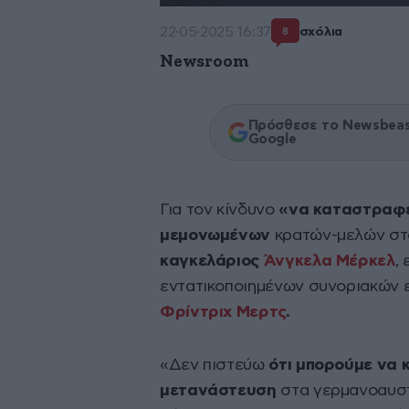
22·05·2025 16:37
σχόλια
8
Newsroom
Πρόσθεσε το Newsbeast
Google
Για τον κίνδυνο
«να καταστραφε
μεμονωμένων
κρατών-μελών σ
καγκελάριος
Άνγκελα Μέρκελ
,
εντατικοποιημένων συνοριακών 
Φρίντριχ Μερτς
.
«Δεν πιστεύω
ότι μπορούμε να 
μετανάστευση
στα γερμανοαυστ