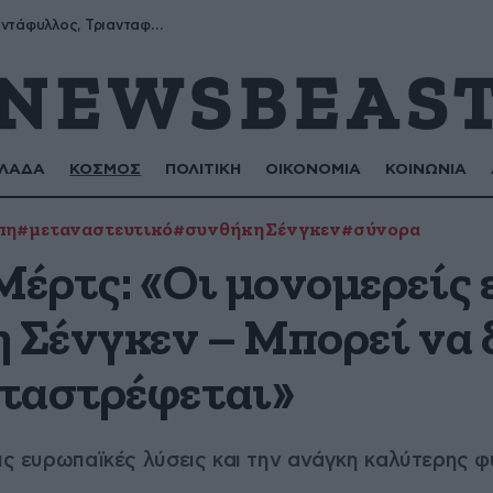
Μύρων, Τριαντάφυλλος, Τριανταφυλλιά, Φυλλιώ, Ρόζα
ΛΑΔΑ
ΚΟΣΜΟΣ
ΠΟΛΙΤΙΚΗ
ΟΙΚΟΝΟΜΙΑ
ΚΟΙΝΩΝΙΑ
πη
#μεταναστευτικό
#συνθήκη Σένγκεν
#σύνορα
έρτς: «Οι μονομερείς 
η Σένγκεν – Μπορεί να 
ταστρέφεται»
τις ευρωπαϊκές λύσεις και την ανάγκη καλύτερης