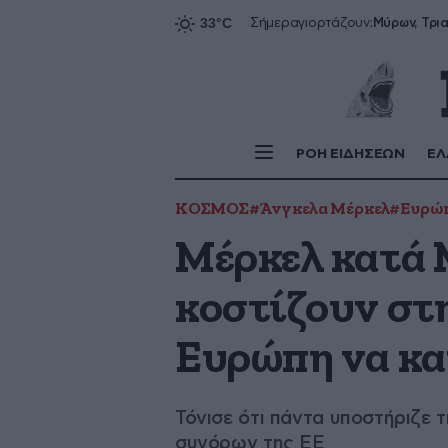
Σήμερα
γιορτάζουν:
ΡΟΗ ΕΙΔΗΣΕΩΝ
ΕΛ
ΚΟΣΜΟΣ
#Άνγκελα Μέρκελ
#Ευρώ
Μέρκελ κατά Μ
κοστίζουν στ
Ευρώπη να κα
Τόνισε ότι πάντα υποστήριζε 
συνόρων της ΕΕ