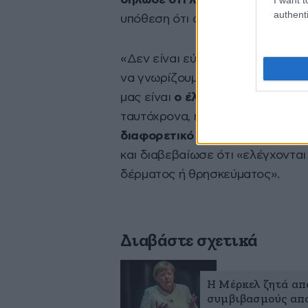
δήλωσε ότι λαμβάνει παράπονα 
authenti
υπόθεση ότι ασκείται τέτοια πολιτ
«Δεν είναι εύκολο
να γενικεύουμ
να γνωρίζουμε ότι το ζήτημα είν
μας είναι
ο έλεγχος της παράνο
ταυτόχρονα, η ομοσπονδιακή αστυ
διαφορετικό χρώμα δέρματος, 
και διαβεβαίωσε ότι «ελέγχοντα
δέρματος ή θρησκεύματος».
Διαβάστε σχετικά
Η Μέρκελ ζητά απ
συμβιβασμούς απ