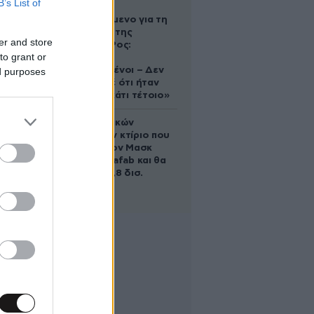
B’s List of
Αφγανό
κατηγορούμενο για τη
δολοφονία της
er and store
Ελίζαμπεθ Ρος:
to grant or
«Είμαστε
συντετριμμένοι – Δεν
ed purposes
έδειξε ποτέ ότι ήταν
ικανός για κάτι τέτοιο»
Το φαραωνικών
διαστάσεων κτίριο που
χτίζει ο Έλον Μασκ
λέγεται Terafab και θα
κοστίσει 16,8 δισ.
δολάρια