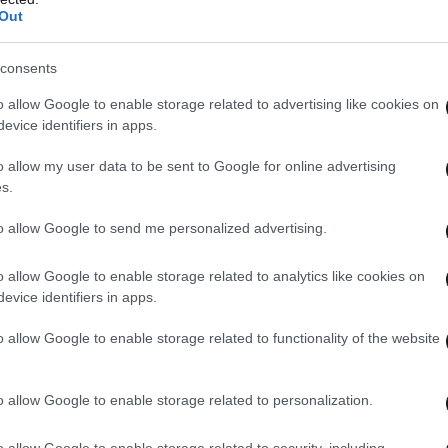
Out
consents
o allow Google to enable storage related to advertising like cookies on
evice identifiers in apps.
o allow my user data to be sent to Google for online advertising
s.
to allow Google to send me personalized advertising.
o allow Google to enable storage related to analytics like cookies on
κησης των ελέγχων
στα σύνορα εξέφρασε την
evice identifiers in apps.
σία Καταπολέμησης των Διακρίσεων,
ο να ελέγχοντα
ι άτομα τα οποία είτε λόγω
o allow Google to enable storage related to functionality of the website
 παραπέμπουν σε χώρες προέλευσης
ρώτου καναλιού της γερμανικής δημόσιας
o allow Google to enable storage related to personalization.
ης Ομοσπονδιακής Αστυνομίας Ούλι Γκρετς
o allow Google to enable storage related to security, including