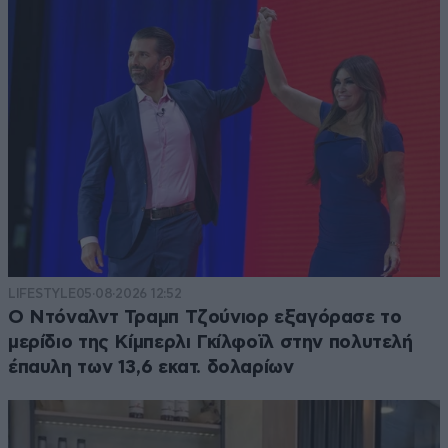
LIFESTYLE
05·08·2026 12:52
Ο Ντόναλντ Τραμπ Τζούνιορ εξαγόρασε το
μερίδιο της Κίμπερλι Γκίλφοϊλ στην πολυτελή
έπαυλη των 13,6 εκατ. δολαρίων