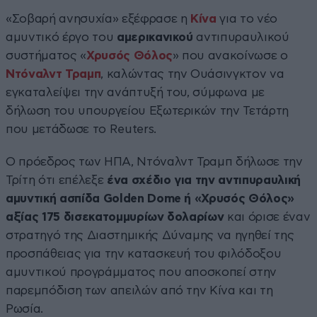
«Σοβαρή ανησυχία» εξέφρασε η
Κίνα
για το νέο
αμυντικό έργο του
αμερικανικού
αντιπυραυλικού
συστήματος «
Χρυσός Θόλος
» που ανακοίνωσε ο
Ντόναλντ Τραμπ
, καλώντας την Ουάσινγκτον να
εγκαταλείψει την ανάπτυξή του, σύμφωνα με
δήλωση του υπουργείου Εξωτερικών την Τετάρτη
που μετάδωσε το Reuters.
Ο πρόεδρος των ΗΠΑ, Ντόναλντ Τραμπ δήλωσε την
Τρίτη ότι επέλεξε
ένα σχέδιο για την αντιπυραυλική
αμυντική ασπίδα Golden Dome ή «Χρυσός Θόλος»
αξίας 175 δισεκατομμυρίων δολαρίων
και όρισε έναν
στρατηγό της Διαστημικής Δύναμης να ηγηθεί της
προσπάθειας για την κατασκευή του φιλόδοξου
αμυντικού προγράμματος που αποσκοπεί στην
παρεμπόδιση των απειλών από την Κίνα και τη
Ρωσία.