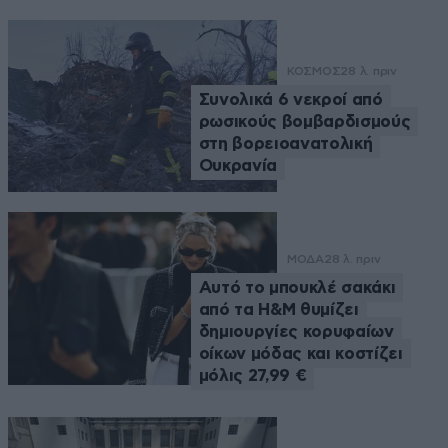
ΚΟΣΜΟΣ
28 λ. πριν
Συνολικά 6 νεκροί από
ρωσικούς βομβαρδισμούς
στη βορειοανατολική
Ουκρανία
ΜΟΔΑ
28 λ. πριν
Αυτό το μπουκλέ σακάκι
από τα H&M θυμίζει
δημιουργίες κορυφαίων
οίκων μόδας και κοστίζει
μόλις 27,99 €