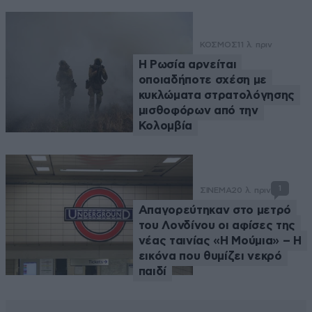
ΚΟΣΜΟΣ
11 λ. πριν
Η Ρωσία αρνείται
οποιαδήποτε σχέση με
κυκλώματα στρατολόγησης
μισθοφόρων από την
Κολομβία
1
ΣΙΝΕΜΑ
20 λ. πριν
Απαγορεύτηκαν στο μετρό
του Λονδίνου οι αφίσες της
νέας ταινίας «Η Μούμια» – Η
εικόνα που θυμίζει νεκρό
παιδί