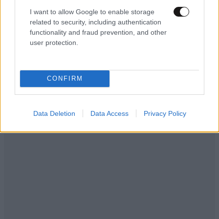
I want to allow Google to enable storage
related to security, including authentication
functionality and fraud prevention, and other
user protection.
ΕΛΛΑΔΑ
05·08·2026 21:24
CONFIRM
«Κάηκε το σπίτι μας στην Ελλάδα λίγο πριν
μετακομίσουμε»: Απαρηγόρητη η οικογένεια
από τη Βρετανία που είδε το όνειρο ζωής να
Data Deletion
Data Access
Privacy Policy
γίνεται στάχτη