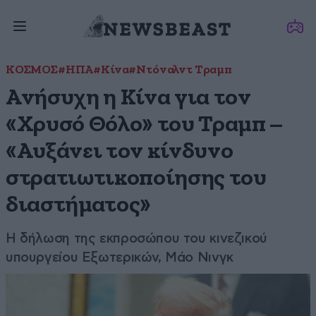
ΚΟΣΜΟΣ
#ΗΠΑ
#Κίνα
#Ντόναλντ Τραμπ
Ανήσυχη η Κίνα για τον
«Χρυσό Θόλο» του Τραμπ –
«Αυξάνει τον κίνδυνο
στρατιωτικοποίησης του
διαστήματος»
Η δήλωση της εκπροσώπου του κινεζικού
υπουργείου Εξωτερικών, Μάο Νινγκ