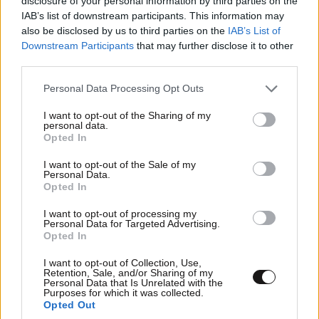
disclosure of your personal information by third parties on the
Μπαχαχαχαχα
21·05·2025 14:41
IAB’s list of downstream participants. This information may
also be disclosed by us to third parties on the
IAB’s List of
Μέχρι και ζαμπονοτυρόπιττα στον (...) θα τους βάλει ο
Downstream Participants
that may further disclose it to other
πορτοκαλής θεός.
third parties.
Please note that this website/app uses one or more Google
Personal Data Processing Opt Outs
Απαντήστε
0
1
services and may gather and store information including but
not limited to your visit or usage behaviour. You may click to
I want to opt-out of the Sharing of my
personal data.
Zuck Felenski
21·05·2025 19:39
grant or deny consent to Google and its third-party tags to
Opted In
use your data for below specified purposes in below Google
Θα πρέπει να την βγάλει απ τον δικό σου όμως
consent section.
I want to opt-out of the Sale of my
πρώτα. 🤣🤣🤣
Personal Data.
Opted In
Απαντήστε
0
0
I want to opt-out of processing my
Personal Data for Targeted Advertising.
Opted In
I want to opt-out of Collection, Use,
Retention, Sale, and/or Sharing of my
Personal Data that Is Unrelated with the
Purposes for which it was collected.
Opted Out