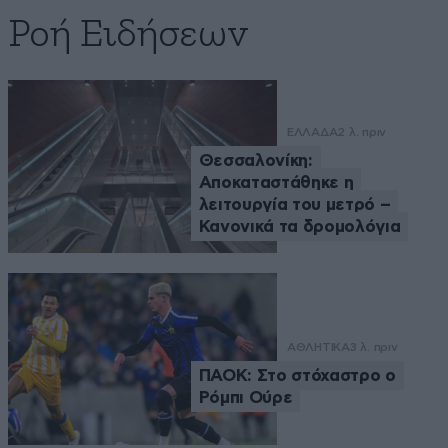
Ροή Ειδήσεων
ΕΛΛΑΔΑ
2 λ. πριν
Θεσσαλονίκη:
Αποκαταστάθηκε η
λειτουργία του μετρό –
Κανονικά τα δρομολόγια
ΑΘΛΗΤΙΚΑ
3 λ. πριν
ΠΑΟΚ: Στο στόχαστρο ο
Ρόμπι Ούρε