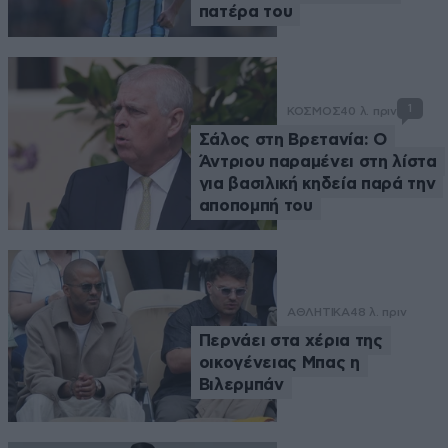
πατέρα του
1
ΚΟΣΜΟΣ
40 λ. πριν
Σάλος στη Βρετανία: Ο
Άντριου παραμένει στη λίστα
για βασιλική κηδεία παρά την
αποπομπή του
ΑΘΛΗΤΙΚΑ
48 λ. πριν
Περνάει στα χέρια της
οικογένειας Μπας η
Βιλερμπάν