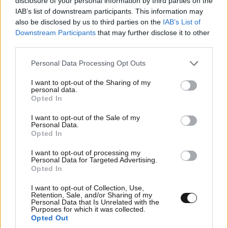
disclosure of your personal information by third parties on the
IAB’s list of downstream participants. This information may
also be disclosed by us to third parties on the
IAB’s List of
Downstream Participants
that may further disclose it to other
third parties.
Please note that this website/app uses one or more Google
Personal Data Processing Opt Outs
services and may gather and store information including but
not limited to your visit or usage behaviour. You may click to
I want to opt-out of the Sharing of my
ΣΧΌΛΙΑ ΑΝΑΓΝΩΣΤΏΝ
0
personal data.
grant or deny consent to Google and its third-party tags to
Opted In
use your data for below specified purposes in below Google
consent section.
I want to opt-out of the Sale of my
Personal Data.
Opted In
I want to opt-out of processing my
Personal Data for Targeted Advertising.
ΠΡΟΣΘΕΣΤΕ ΤΟ ΣΧΟΛΙΟ ΣΑΣ
Opted In
I want to opt-out of Collection, Use,
Retention, Sale, and/or Sharing of my
Personal Data that Is Unrelated with the
Purposes for which it was collected.
Opted Out