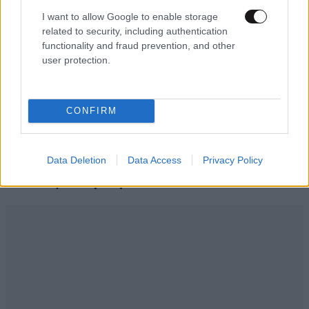
I want to allow Google to enable storage
related to security, including authentication
functionality and fraud prevention, and other
user protection.
CONFIRM
LIFESTYLE
08·08·2026 19:12
Εριέττα Κούρκουλου – Τα 33α γενέθλια και τα
Data Deletion
Data Access
Privacy Policy
φιλιά με τον Βύρωνα Βασιλειάδη: «Καμία στιγμή
ευτυχίας δεδομένη»