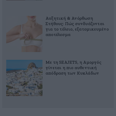
Αυξητική & Ανόρθωση
Στήθους: Πώς συνδυάζονται
για το τέλειο, εξατομικευμένο
αποτέλεσμα
Με τη SEAJETS, η Αμοργός
γίνεται η πιο αυθεντική
απόδραση των Κυκλάδων