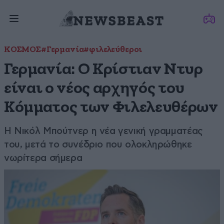
ΚΟΣΜΟΣ
#Γερμανία
#φιλελεύθεροι
Γερμανία: Ο Κρίστιαν Ντυρ
είναι ο νέος αρχηγός του
Κόμματος των Φιλελευθέρων
Η Νικόλ Μπούτνερ η νέα γενική γραμματέας
του, μετά το συνέδριο που ολοκληρώθηκε
νωρίτερα σήμερα