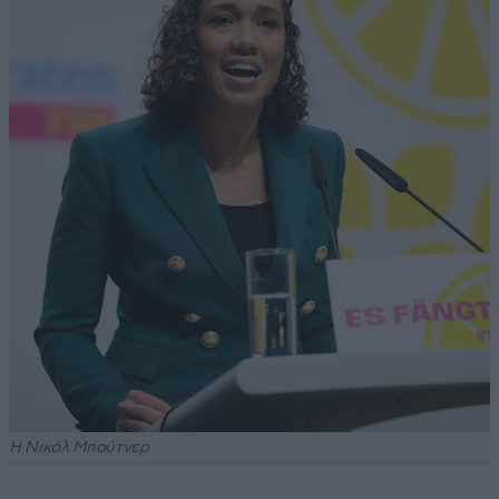
H Νικόλ Μπούτνερ