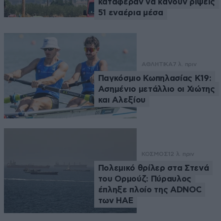
κατάφεραν να κάνουν ρίψεις
51 εναέρια μέσα
ΑΘΛΗΤΙΚΑ
7 λ. πριν
Παγκόσμιο Κωπηλασίας Κ19:
Ασημένιο μετάλλιο οι Χιώτης
και Αλεξίου
ΚΟΣΜΟΣ
12 λ. πριν
Πολεμικό θρίλερ στα Στενά
του Ορμούζ: Πύραυλος
έπληξε πλοίο της ADNOC
των ΗΑΕ