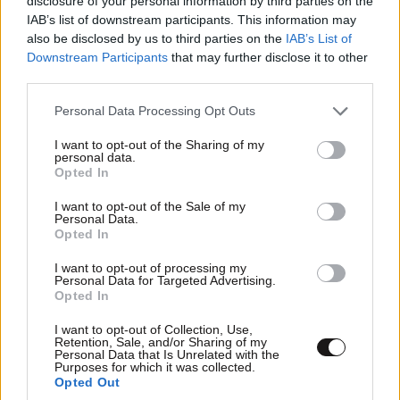
disclosure of your personal information by third parties on the
Ακολουθήστε το
NEWSBEAST
στο
Google News
IAB’s list of downstream participants. This information may
και μάθετε πρώτοι όλες τις ειδήσεις
also be disclosed by us to third parties on the
IAB’s List of
Downstream Participants
that may further disclose it to other
third parties.
Please note that this website/app uses one or more Google
Personal Data Processing Opt Outs
services and may gather and store information including but
not limited to your visit or usage behaviour. You may click to
I want to opt-out of the Sharing of my
personal data.
grant or deny consent to Google and its third-party tags to
Opted In
use your data for below specified purposes in below Google
consent section.
I want to opt-out of the Sale of my
Personal Data.
Opted In
I want to opt-out of processing my
Personal Data for Targeted Advertising.
Opted In
I want to opt-out of Collection, Use,
Retention, Sale, and/or Sharing of my
ΣΧΌΛΙΑ ΑΝΑΓΝΩΣΤΏΝ
Personal Data that Is Unrelated with the
0
Purposes for which it was collected.
Opted Out