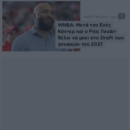
1
ΑΘΛΗΤΙΚΑ
23 λ. πριν
WNBA: Μετά τον Ενές
Κάντερ και ο Ρόις Γουάιτ
θέλει να μπει στο Draft των
γυναικών του 2027