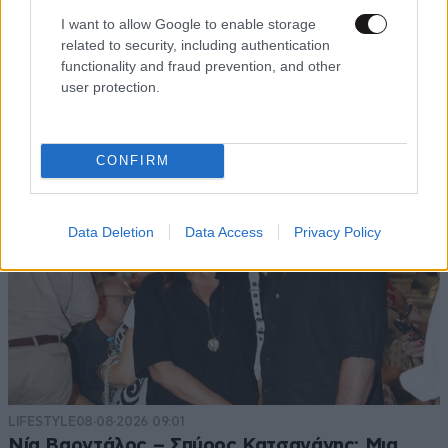
I want to allow Google to enable storage
related to security, including authentication
functionality and fraud prevention, and other
TRENDING
user protection.
CONFIRM
Data Deletion
Data Access
Privacy Policy
LIFESTYLE
08·08·2026 09:01
Νία Βαρντάλος – Σπύρος Κατσαγάνης: Μια