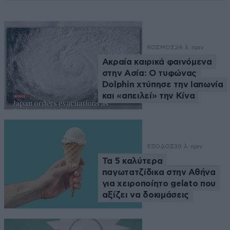
ΚΟΣΜΟΣ
26 λ. πριν
Ακραία καιρικά φαινόμενα
στην Ασία: Ο τυφώνας
Dolphin χτύπησε την Ιαπωνία
και «απειλεί» την Κίνα
ΕΞΟΔΟΣ
30 λ. πριν
Τα 5 καλύτερα
παγωτατζίδικα στην Αθήνα
για χειροποίητο gelato που
αξίζει να δοκιμάσεις