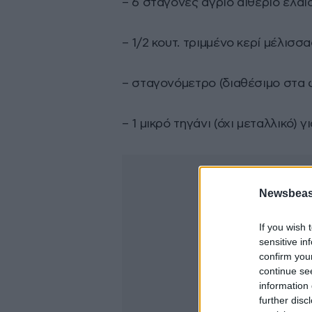
– 6 σταγόνες άγριο αιθέριο έλαι
– 1/2 κουτ. τριμμένο κερί μέλισσα
– σταγονόμετρο (διαθέσιμο στα 
– 1 μικρό τηγάνι (όχι μεταλλικό) γ
Newsbeast
If you wish 
sensitive in
confirm you
continue se
information 
further disc