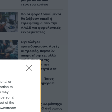
μετρά πάνω από
τέσσερα χρόνια
Ποιοι φορολογούμενοι
θα λάβουν email ή
τηλεφώνημα από την
ΑΑΔΕ για φορολογικές
εκκρεμότητες
Ογκολόγοι
προειδοποιούν: Αυτές
οι τροφές, περνούν
απαρατήρητες, αλλά
καλό είναι να τις
βγάλετε από την
καθημερινότητά σας
Εορτολόγιο: Ποιος
sonal or
γιορτάζει σήμερα 8
ection to
Αυγούστου
ou may
 personal
out of the
Στα ίχνη της «Αράχνης»
 downstream
του Άσαντ: Ο άνθρωπος