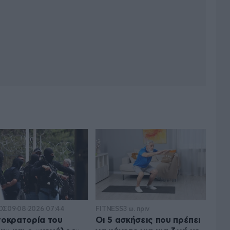
ΟΣ
09·08·2026 07:44
FITNESS
3 ω. πριν
τοκρατορία του
Οι 5 ασκήσεις που πρέπει