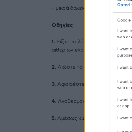
Opted 
– μικρά δοχεία για να βάλετε το
Google 
Οδηγίες
I want t
web or d
1.
Ρίξτε το λάδι jojoba στο σφη
I want t
αιθέριων ελαίων στο λάδι jojoba
purpose
2.
Λιώστε το 1/2 κουταλάκι του γ
I want 
I want t
3.
Αφαιρέστε από τη θερμότητα κα
web or d
I want t
4.
Αναθερμάνετε για μόλις 10 δε
or app.
I want t
5.
Αμέσως χύστε το μείγμα στο δ
I want t