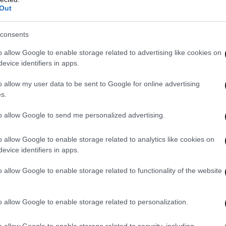
Out
 άρωμα
consents
o allow Google to enable storage related to advertising like cookies on
evice identifiers in apps.
νάκι. Προσθέστε τις σταγόνες των τεσσάρων
o allow my user data to be sent to Google for online advertising
 και ανακατέψτε.
s.
λυκού κερί μέλισσας.
to allow Google to send me personalized advertising.
o allow Google to enable storage related to analytics like cookies on
ι προσθέστε το κερί στο μείγμα με το jojoba.
evice identifiers in apps.
o allow Google to enable storage related to functionality of the website
υτερόλεπτα, ανακατεύοντας.
o allow Google to enable storage related to personalization.
οχείο σας.
o allow Google to enable storage related to security, including