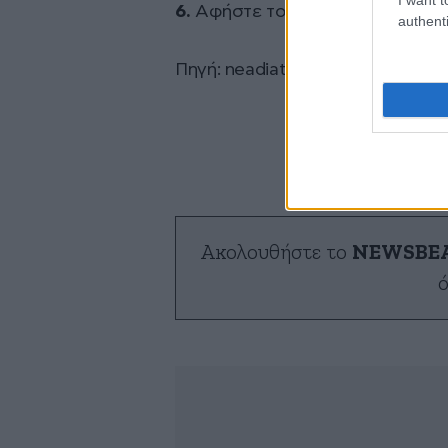
6.
Αφήστε το να κρυώσει για 15 
authenti
Πηγή: neadiatrofis.gr
Ακολουθήστε το
NEWSBE
ό