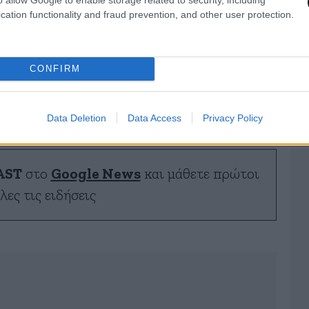
λεπτά.
cation functionality and fraud prevention, and other user protection.
CONFIRM
Data Deletion
Data Access
Privacy Policy
AST
στο
Google News
και μάθετε πρώτοι
λες τις ειδήσεις