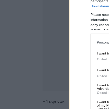
participants
Downstream 
Please note
information 
deny consent
in below Go
Persona
I want t
Opted 
I want t
Opted 
I want 
Advertis
Opted 
– 1 σφηνάκι
I want t
of my P
was col