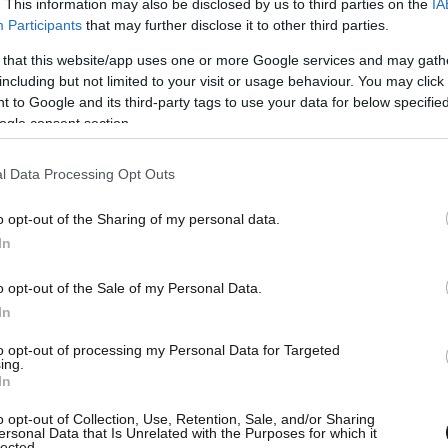
. This information may also be disclosed by us to third parties on the
IA
Participants
that may further disclose it to other third parties.
 that this website/app uses one or more Google services and may gath
including but not limited to your visit or usage behaviour. You may click 
 to Google and its third-party tags to use your data for below specifi
ogle consent section.
l Data Processing Opt Outs
o opt-out of the Sharing of my personal data.
In
o opt-out of the Sale of my Personal Data.
In
to opt-out of processing my Personal Data for Targeted
ing.
In
o opt-out of Collection, Use, Retention, Sale, and/or Sharing
ersonal Data that Is Unrelated with the Purposes for which it
lected.