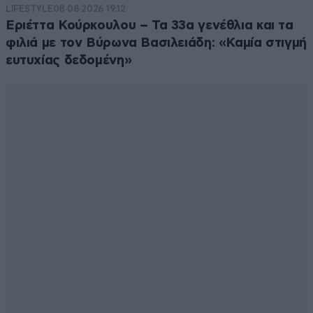
LIFESTYLE
08·08·2026 19:12
Εριέττα Κούρκουλου – Τα 33α γενέθλια και τα
φιλιά με τον Βύρωνα Βασιλειάδη: «Καμία στιγμή
ευτυχίας δεδομένη»