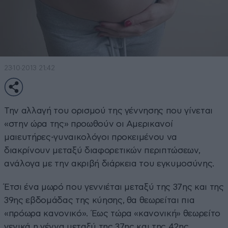
23·10·2013 21:42
Την αλλαγή του ορισμού της γέννησης που γίνεται
«στην ώρα της» προωθούν οι Αμερικανοί
μαιευτήρες-γυναικολόγοι προκειμένου να
διακρίνουν μεταξύ διαφορετικών περιπτώσεων,
ανάλογα με την ακριβή διάρκεια του εγκυμοσύνης.
Έτσι ένα μωρό που γεννιέται μεταξύ της 37ης και της
39ης εβδομάδας της κύησης, θα θεωρείται πια
«πρόωρα κανονικό». Έως τώρα «κανονική» θεωρείτο
γενικά η γέννα μεταξύ της 37ης και της 42ης