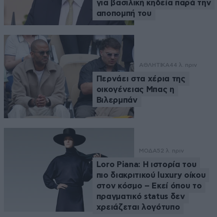
για βασιλική κηδεία παρά την
αποπομπή του
ΑΘΛΗΤΙΚΑ
44 λ. πριν
Περνάει στα χέρια της
οικογένειας Μπας η
Βιλερμπάν
ΜΟΔΑ
52 λ. πριν
Loro Piana: Η ιστορία του
πιο διακριτικού luxury οίκου
στον κόσμο – Εκεί όπου το
πραγματικό status δεν
χρειάζεται λογότυπο