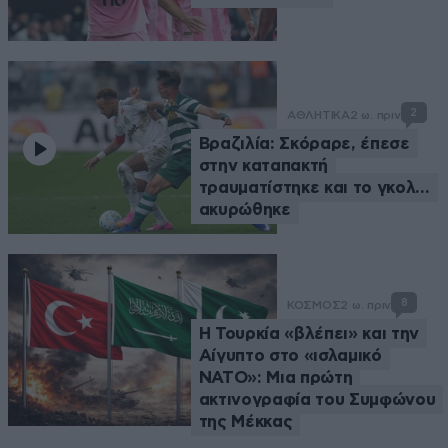
2
ΑΘΛΗΤΙΚΑ
2 ω. πριν
Βραζιλία: Σκόραρε, έπεσε
στην καταπακτή
τραυματίστηκε και το γκολ…
ακυρώθηκε
8
ΚΟΣΜΟΣ
2 ω. πριν
Η Τουρκία «βλέπει» και την
Αίγυπτο στο «ισλαμικό
ΝΑΤΟ»: Μια πρώτη
ακτινογραφία του Συμφώνου
της Μέκκας