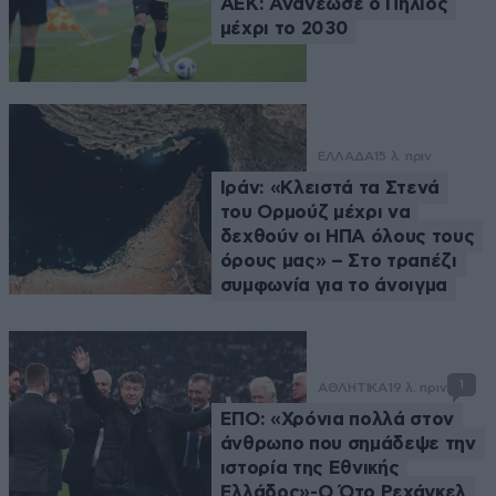
ΑΕΚ: Ανανέωσε ο Πήλιος
μέχρι το 2030
ΕΛΛΑΔΑ
15 λ. πριν
Ιράν: «Κλειστά τα Στενά
του Ορμούζ μέχρι να
δεχθούν οι ΗΠΑ όλους τους
όρους μας» – Στο τραπέζι
συμφωνία για το άνοιγμα
1
ΑΘΛΗΤΙΚΑ
19 λ. πριν
ΕΠΟ: «Χρόνια πολλά στον
άνθρωπο που σημάδεψε την
ιστορία της Εθνικής
Ελλάδος»-Ο Ότο Ρεχάγκελ