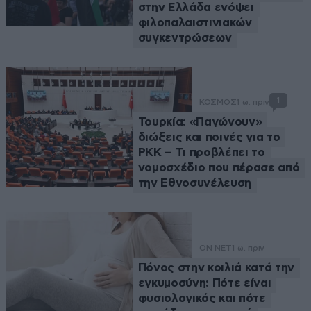
στην Ελλάδα ενόψει
φιλοπαλαιστινιακών
συγκεντρώσεων
1
ΚΟΣΜΟΣ
1 ω. πριν
Τουρκία: «Παγώνουν»
διώξεις και ποινές για το
PKK – Τι προβλέπει το
νομοσχέδιο που πέρασε από
την Εθνοσυνέλευση
ON NET
1 ω. πριν
Πόνος στην κοιλιά κατά την
εγκυμοσύνη: Πότε είναι
φυσιολογικός και πότε