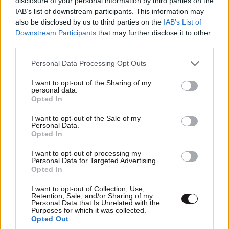
MARKET NEWS
disclosure of your personal information by third parties on the
IAB’s list of downstream participants. This information may
also be disclosed by us to third parties on the
IAB’s List of
Εργοθεραπεία,
Downstream Participants
that may further disclose it to other
Φυσικοθεραπεία ή
third parties.
Λογοθεραπεία; Οδηγός
σπουδών και επαγγελματικών
Please note that this website/app uses one or more Google
Personal Data Processing Opt Outs
προοπτικών
services and may gather and store information including but
not limited to your visit or usage behaviour. You may click to
I want to opt-out of the Sharing of my
personal data.
grant or deny consent to Google and its third-party tags to
Opted In
use your data for below specified purposes in below Google
Ο απόλυτος σύμμαχος στην
consent section.
I want to opt-out of the Sale of my
αποτοξίνωση & την ορμονική
Personal Data.
ισορροπία
Opted In
I want to opt-out of processing my
Personal Data for Targeted Advertising.
Opted In
I want to opt-out of Collection, Use,
Retention, Sale, and/or Sharing of my
Personal Data that Is Unrelated with the
Purposes for which it was collected.
Πες μου πότε γεννήθηκες και
Opted Out
θα σου πω ποιες εμπειρίες θα