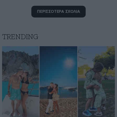
σεβασμό μας, είναι ελάχιστοι. Η συντριπτική
πλειοψηφία τους, πορειάκηδες, μόνιμα
ΠΕΡΙΣΣΟΤΕΡΑ ΣΧΟΛΙΑ
διαμαρτυρόμενοι και ..... δεν έχουν, όπως λένε,
καμία ευθύνη για τίποτε. "Πες μου τι θέλεις να
κάνω, να το κάνω". Η δε ποιότητα των μαθητών
- προϊόντων τους, αποδεικνύει την όποια αξία
TRENDING
τους !
Απαντήστε
6
0