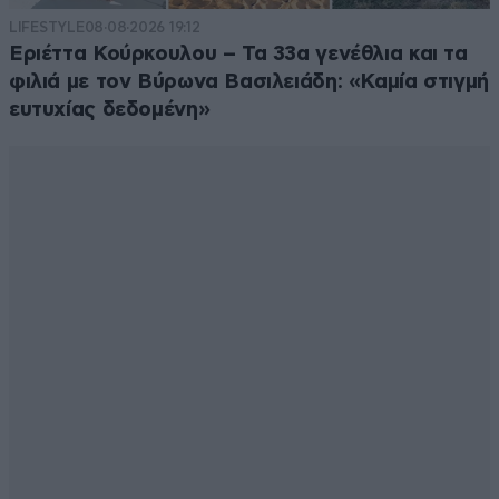
LIFESTYLE
08·08·2026 19:12
Εριέττα Κούρκουλου – Τα 33α γενέθλια και τα
φιλιά με τον Βύρωνα Βασιλειάδη: «Καμία στιγμή
ευτυχίας δεδομένη»
πατέρα πλακιά κούρασες...
16·05·2026 21:02
υπάρχουν φωτο και video που ΕΣΥ και η ΓΥΝΑΙΚΑ
ΣΟΥ στην παρέλαση στις 25 μαρτίου 2024 στα
τρίκαλα δηλαδή 11 μήνες μετά το τραγικό συμβάν στα
τέμπη μετά την παρέλαση ,αγκαλιάζεστε και
σταυροφιλιέστε μαζι με τον τότε υπουργό ανάπτυξης
κ βουλευτή τρικάλων κώστα σκρέκα ????? τώρα
εξηγούνται ΟΛΑ και ο πόλεμος που κάνεις στην κα
καρυστιανού...ΝΤΡΟΠΗ ΣΟΥ ΡΕ να εχεις χάσει 2
παιδιά και μια ανιψιά και να αγκαλιάζεις δημόσια
υπουργό της ΝΔ ????