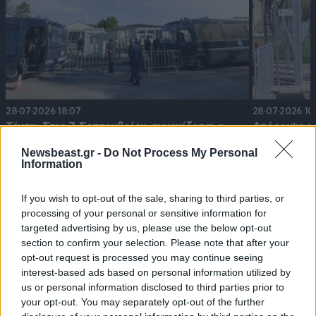
28·07·2026 18:07
28·07·2026 10
Τέμπη: Στις 7 Σεπτεμβρίου συνεχίζεται η
Απέρριψε τ
δίκη – Όλο το κατηγορητήριο που
Κακουργημά
Newsbeast.gr -
Do Not Process My Personal
απαγγέλθηκε σήμερα σε 36 άτομα
αναβολής τ
Information
If you wish to opt-out of the sale, sharing to third parties, or
processing of your personal or sensitive information for
targeted advertising by us, please use the below opt-out
section to confirm your selection. Please note that after your
Ακολουθήστε το
NEWSBEAST
στο
Google News
opt-out request is processed you may continue seeing
και μάθετε πρώτοι όλες τις ειδήσεις
interest-based ads based on personal information utilized by
us or personal information disclosed to third parties prior to
your opt-out. You may separately opt-out of the further