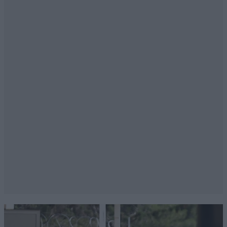
Απαντήστε
0
5
Dream Dream
16·05·2026 15:17
Εσύ πατέρα καλά τα έλεγες από την αρχή. Αλλά οι
κουφιοκέφαλοι ενθουσιάζονταν και υποστήριζαν μια
φιλόδοξη αριβίστρια, που εκμεταλλεύεται το πένθος
της για να γίνει διάσημη.
Απαντήστε
4
0
Μόνο με τον Καραμανλή
16·05·2026 11:09
και τον Αγοραστό έχει πρόβλημα ο κ. Πλακιάς. Με
όλους τους υπόλοιπους μπλε είναι μια χαρά, κανένας
άλλος δεν ήξερε, δεν έδωσε εντολές, δεν μπαζωσε