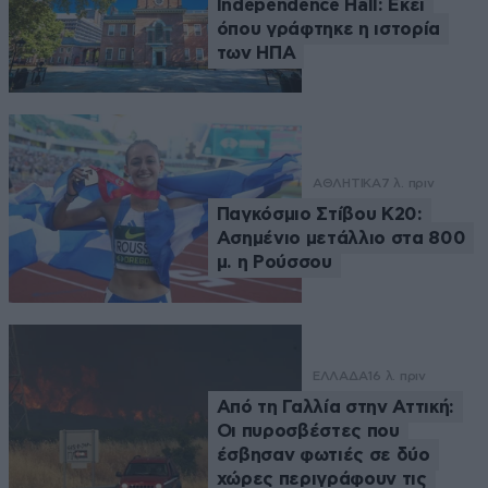
Independence Hall: Εκεί
όπου γράφτηκε η ιστορία
των ΗΠΑ
ΑΘΛΗΤΙΚΑ
7 λ. πριν
Παγκόσμιο Στίβου Κ20:
Ασημένιο μετάλλιο στα 800
μ. η Ρούσσου
ΕΛΛΑΔΑ
16 λ. πριν
Από τη Γαλλία στην Αττική:
Οι πυροσβέστες που
έσβησαν φωτιές σε δύο
χώρες περιγράφουν τις