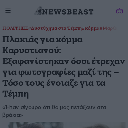
ΠΟΛΙΤΙΚΗ
#Δυστύχημα στα Τέμπη
#κόμμα
#Μαρία Καρ
Πλακιάς για κόμμα
Καρυστιανού:
Εξαφανίστηκαν όσοι έτρεχαν
για φωτογραφίες μαζί της –
Τόσο τους ένοιαζε για τα
Τέμπη
«Ήταν σίγουρο ότι θα μας πετάξουν στα
βράχια»