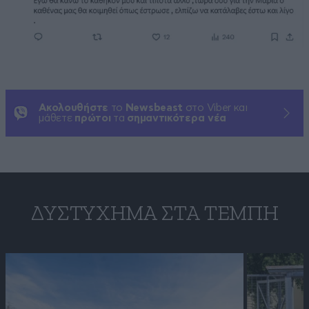
Ακολουθήστε
το
Newsbeast
στο Viber και
μάθετε
πρώτοι
τα
σημαντικότερα νέα
ΔΥΣΤΎΧΗΜΑ ΣΤΑ ΤΈΜΠΗ