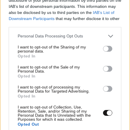
disclosure of your personal information by third parties on the
IAB’s list of downstream participants. This information may
also be disclosed by us to third parties on the
IAB’s List of
Downstream Participants
that may further disclose it to other
third parties.
Please note that this website/app uses one or more Google
Personal Data Processing Opt Outs
services and may gather and store information including but
not limited to your visit or usage behaviour. You may click to
I want to opt-out of the Sharing of my
personal data.
grant or deny consent to Google and its third-party tags to
Opted In
use your data for below specified purposes in below Google
consent section.
I want to opt-out of the Sale of my
Personal Data.
Opted In
I want to opt-out of processing my
ΣΧΌΛΙΑ ΑΝΑΓΝΩΣΤΏΝ
57
Personal Data for Targeted Advertising.
Opted In
I want to opt-out of Collection, Use,
Retention, Sale, and/or Sharing of my
Personal Data that Is Unrelated with the
Purposes for which it was collected.
Opted Out