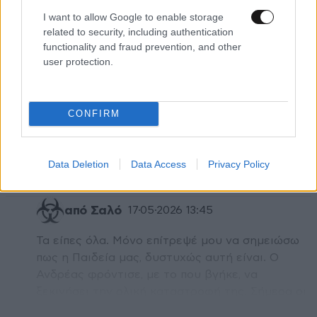
I want to allow Google to enable storage
Εχω αποστασιοποιηθει εδω και χρόνια απο την
related to security, including authentication
πολιτικη, τους πολιτικούς και τους πολίτες. Θα
functionality and fraud prevention, and other
ευχαριστηθώ να βγει η Καρυστιανού., ο Τσιπρας και
user protection.
με την Κωσταντοπουλου να κανουν κυβέρνηση
τριανδρίας. Και μετα να κάθομαι να γελαω για όλους
αυτούς που θα πεινάνε σε αυτη την εξαθλιωμενη
CONFIRM
χώρα. Γιατί αυτού του λαου αυτο του ταιριάζει.
Τέλος!!!! αδιορθωτοι μια ζωη.
Data Deletion
Data Access
Privacy Policy
Απαντήστε
4
0
από Σαλό
17·05·2026 13:45
Τα είπες όλα. Μόνο επίτρεψέ μου να σημειώσω
πως η Παιδεία μας, δυστυχώς αυτή είναι. Ο
Ανδρέας φρόντισε, με το που βγήκε, να
ξεκινήσει την ολική καταστροφή της. Σήμερα οι
δάσκαλοι που αξίζουν και δικαιούνται το