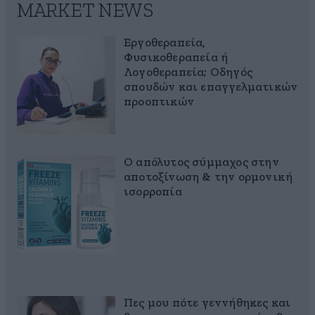
MARKET NEWS
Εργοθεραπεία,
Φυσικοθεραπεία ή
Λογοθεραπεία; Οδηγός
σπουδών και επαγγελματικών
προοπτικών
Ο απόλυτος σύμμαχος στην
αποτοξίνωση & την ορμονική
ισορροπία
Πες μου πότε γεννήθηκες και