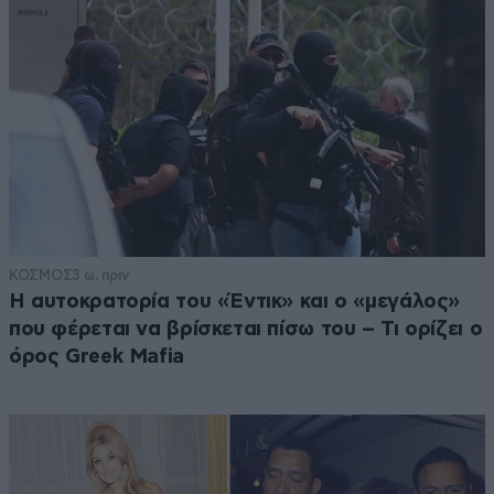
κτλ.
Απαντήστε
1
3
247
16·05·2026 10:27
Συγχαρητήρια στην κυβέρνηση , βρήκε τον σωστό
άνθρωπο .
ΚΟΣΜΟΣ
3 ω. πριν
Απαντήστε
0
3
Η αυτοκρατορία του «Έντικ» και ο «μεγάλος»
που φέρεται να βρίσκεται πίσω του – Τι ορίζει ο
όρος Greek Mafia