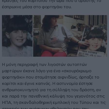
κραυγές του κοριτσιού την ώρα που ο δράστης το
έσπρωχνε μέσα στο φορτηγάκι του.
Η μόνη περιγραφή των λιγοστών αυτοπτών
μαρτύρων έκανε λόγο για ένα «σκουρόχρωμο
φορτηγάκι» που σταμάτησε αιφνιδίως, άρπαξε το
κορίτσι και έγινε καπνός. Η αστυνομία έστησε
ανθρωποκυνηγητό για τη σύλληψη του δράστη, αν
και παρά την πανεθνική κάλυψη του γεγονότος στις
ΗΠΑ, τη σκανδαλοθηρική εμπλοκή του Τύπου και τις
στρατιές των ανήσυχων εθελοντών που την