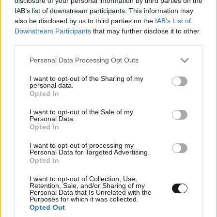
disclosure of your personal information by third parties on the
Amber συνεχίζονταν, τροφοδοτώντας συνεχώς το
IAB’s list of downstream participants. This information may
also be disclosed by us to third parties on the
IAB’s List of
κοινό με ανατριχιαστικές λεπτομέρειες που δεν
Downstream Participants
that may further disclose it to other
μπορούσαν να περάσουν στα «ψιλά» της
third parties.
ειδησεογραφίας.
Please note that this website/app uses one or more Google
Personal Data Processing Opt Outs
services and may gather and store information including but
Εταιρίες δώριζαν γραφεία και εξοπλισμό στην
not limited to your visit or usage behaviour. You may click to
I want to opt-out of the Sharing of my
οργάνωση της οικογένειας Hagerman και η Εκκλησία
personal data.
grant or deny consent to Google and its third-party tags to
Opted In
ήταν βασικός υποστηρικτής της όλης προσπάθειας,
use your data for below specified purposes in below Google
η οποία απέδωσε τελικά καρπούς. Οι γονείς της
consent section.
I want to opt-out of the Sale of my
Personal Data.
εννιάχρονης ήταν παρόντες όταν ο πρόεδρος Μπιλ
Opted In
Κλίντον υπέγραψε την τροπολογία για τη νέα και
I want to opt-out of processing my
αυστηρότερη νομοθεσία κατά παιδικών εγκλημάτων
Personal Data for Targeted Advertising.
αλλά και την ίδρυση σχετικού μητρώου για τέτοιου
Opted In
είδους αδικήματα. Ακόμα και ο κυβερνήτης -τότε-
I want to opt-out of Collection, Use,
του Τέξας, Τζορτζ Μπους, μπλέχτηκε στην
Retention, Sale, and/or Sharing of my
Personal Data that Is Unrelated with the
πολύκροτη υπόθεση ακούγοντας με προσοχή τα
Purposes for which it was collected.
Opted Out
αιτήματα των ανήσυχων γονέων της πολιτείας του.