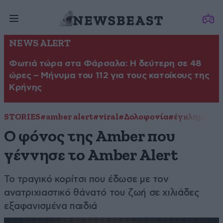
NEWS ALERT
Φωτιά τώρα στα Φάρσαλα: Η δεύτερη σε 48
ώρες – Μήνυμα του 112 για τους κατοίκους της
Κρήνης
STORIES
#amber alert
#viral
#Δολοφονία
#έγκλημα
#φ
Ο φόνος της Amber που
γέννησε το Amber Αlert
Το τραγικό κορίτσι που έδωσε με τον
ανατριχιαστικό θάνατό του ζωή σε χιλιάδες
εξαφανισμένα παιδιά