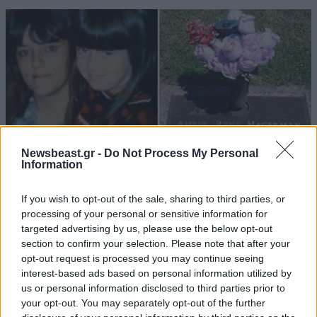
Newsbeast.gr -
Do Not Process My Personal
Information
Μέσα σε λίγες μέρες μετά την ανθρωποκτονία, ο
If you wish to opt-out of the sale, sharing to third parties, or
πολιτικός κόσμος του Τέξας καλούσε ανοιχτά σε
processing of your personal or sensitive information for
αυστηρότερη νομοθεσία κατά των δραστών
targeted advertising by us, please use the below opt-out
σεξουαλικών εγκλημάτων και οι ίδιοι οι γονείς της
section to confirm your selection. Please note that after your
opt-out request is processed you may continue seeing
Amber ίδρυσαν έναν όμιλο προβληματισμού με
interest-based ads based on personal information utilized by
στόχο την πίεση στο νομοθετικό σώμα της πολιτείας
us or personal information disclosed to third parties prior to
για καλύτερη προστασία των παιδιών. Την ίδια
your opt-out. You may separately opt-out of the further
στιγμή, οι έρευνες για τον εντοπισμό του φονιά της