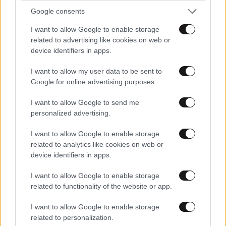
Google consents
I want to allow Google to enable storage
related to advertising like cookies on web or
device identifiers in apps.
I want to allow my user data to be sent to
Google for online advertising purposes.
I want to allow Google to send me
personalized advertising.
I want to allow Google to enable storage
related to analytics like cookies on web or
device identifiers in apps.
I want to allow Google to enable storage
Η μεγάλη στιγμή για τη γέννηση του Amber Alert θα
related to functionality of the website or app.
ερχόταν τον Ιούλιο του 1996, όταν οι γονείς της
Amber ήταν να μιλήσουν σε ένα συνέδριο στο
I want to allow Google to enable storage
related to personalization.
Άρλινγκτον για τους τρόπους με τους οποίους θα