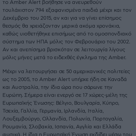
το Amber Alert βοήθησε να ανευρεθούν
τουλάχιστον 794 εξαφανισμένα παιδιά μέχρι και τον
Δεκέμβριο του 2015, αν και για να γίνει επίσημος
θεσμός θα χρειάζονταν μερικά ακόμα χρονάκια,
καθώς υιοθετήθηκε επισήμως από το ομοσπονδιακό
σύστημα των ΗΠΑ μόλις τον Φεβρουάριο του 2002.
Αν και ανεπίσημα βρισκόταν σε λειτουργία λίγους
μόλις μήνες μετά το ειδεχθές έγκλημα της Amber.
Μέχρι να λειτουργήσει σε 50 αμερικανικές πολιτείες
ως το 2005, το Amber Alert υπήρχε ήδη σε Καναδά
και Αυστραλία, την ίδια ώρα που σάρωνε την
Ευρώπη. Σήμερα είναι ενεργό σε 17 χώρες-μέλη της
Ευρωπαϊκής Ένωσης: Βέλγιο, Βουλγαρία, Κύπρο,
Τσεχία, Γαλλία, Γερμανία, Ιρλανδία, Ιταλία,
Λουξεμβούργο, Ολλανδία, Πολωνία, Πορτογαλία,
Ρουμανία, Σλοβακία, Ισπανία, Αγγλία και Ελλάδα
φυσικά. Η ίδια η Ευρωπαϊκή Ένωση εκδίδει μέσω του