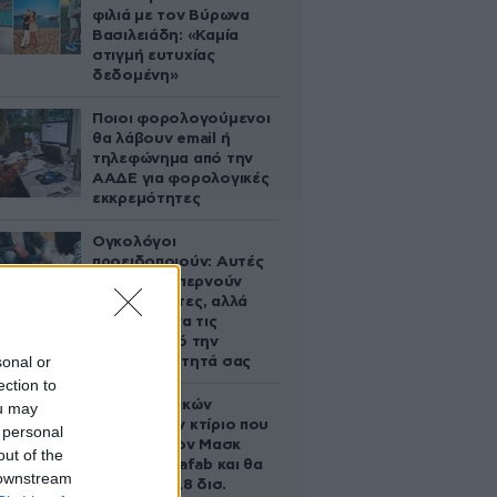
φιλιά με τον Βύρωνα
Βασιλειάδη: «Καμία
στιγμή ευτυχίας
δεδομένη»
Ποιοι φορολογούμενοι
θα λάβουν email ή
τηλεφώνημα από την
ΑΑΔΕ για φορολογικές
εκκρεμότητες
Ογκολόγοι
προειδοποιούν: Αυτές
οι τροφές, περνούν
απαρατήρητες, αλλά
καλό είναι να τις
βγάλετε από την
sonal or
καθημερινότητά σας
ection to
Το φαραωνικών
ou may
διαστάσεων κτίριο που
 personal
χτίζει ο Έλον Μασκ
out of the
λέγεται Terafab και θα
 downstream
κοστίσει 16,8 δισ.