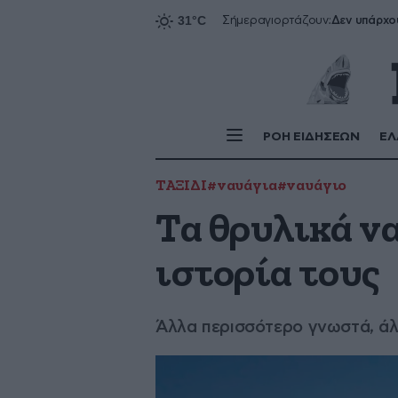
Δεν υπάρχο
Σήμερα
γιορτάζουν:
ΡΟΗ ΕΙΔΗΣΕΩΝ
ΕΛ
ΤΑΞΙΔΙ
#ναυάγια
#ναυάγιο
Τα θρυλικά να
ιστορία τους
Άλλα περισσότερο γνωστά, άλ