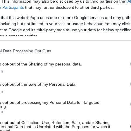
. This information may also be disclosed by us to third parties on the
IA
πτεμβρίου το πλοίο ήταν γεμάτο παράνομο φορτίο
Participants
that may further disclose it to other third parties.
 κακοκαιρίας και χαλασμένης μηχανής όταν το
 that this website/app uses one or more Google services and may gath
κυβέρνητο κατέληξε στα βράχια της Ζακύνθου. Η
including but not limited to your visit or usage behaviour. You may click 
 προκλήθηκε εκ των έσω όταν ο καπετάνιος με το
 to Google and its third-party tags to use your data for below specifi
ogle consent section.
ουν σε μια καμπίνα τους Ιταλούς λαθρέμπορους
μεταπουλήσουν και να επωφεληθούν οι ίδιοι το
l Data Processing Opt Outs
εν πήγαν όπως τα υπολόγισαν και η πορεία του
 καταστροφή. Σήμερα το ναυάγιο αποτελεί
o opt-out of the Sharing of my personal data.
διάσημες παραλίες της Ελλάδας.
In
o opt-out of the Sale of my Personal Data.
In
to opt-out of processing my Personal Data for Targeted
ing.
In
o opt-out of Collection, Use, Retention, Sale, and/or Sharing
ersonal Data that Is Unrelated with the Purposes for which it
lected.