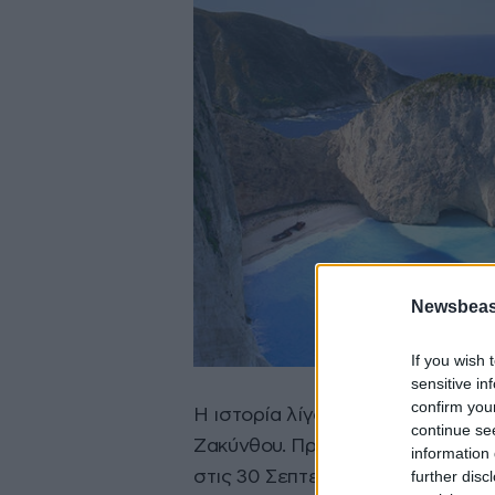
Newsbeast
If you wish 
sensitive in
confirm you
Η ιστορία λίγο πολύ γνωστή για 
continue se
Ζακύνθου. Πρόκειται για το εμπ
information 
further disc
στις 30 Σεπτεμβρίου του 1982. Τ