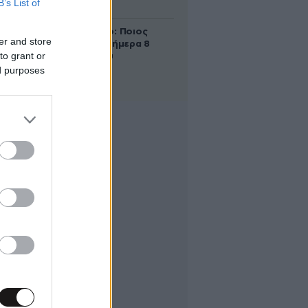
B’s List of
δολάρια
Εορτολόγιο: Ποιος
er and store
γιορτάζει σήμερα 8
to grant or
Αυγούστου
ed purposes