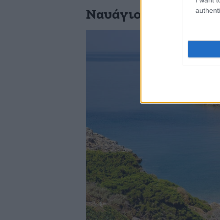
authenti
Ναυάγιο «Ολυμπία» 