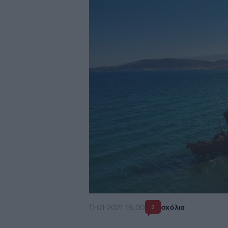
11·01·2021 18:00
σχόλια
2