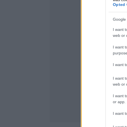
Opted 
Google 
I want t
web or d
I want t
purpose
I want 
I want t
web or d
I want t
or app.
I want t
I want t