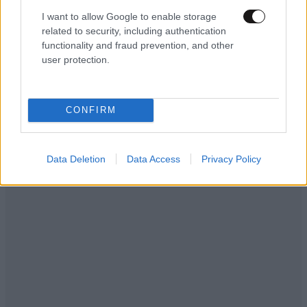
I want to allow Google to enable storage
related to security, including authentication
functionality and fraud prevention, and other
LIFESTYLE
08·08·2026 19:12
user protection.
Εριέττα Κούρκουλου – Τα 33α γενέθλια και τα
φιλιά με τον Βύρωνα Βασιλειάδη: «Καμία στιγμή
ευτυχίας δεδομένη»
CONFIRM
Data Deletion
Data Access
Privacy Policy