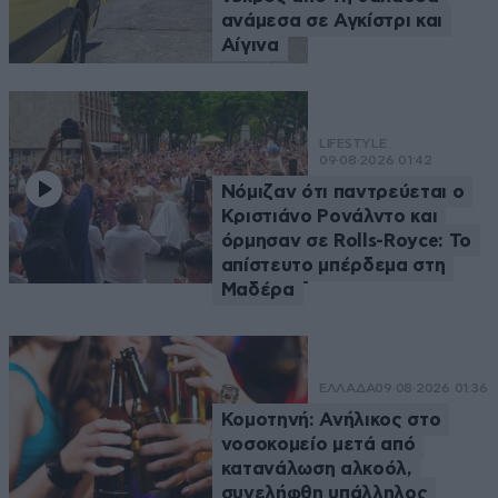
ανάμεσα σε Αγκίστρι και
Αίγινα
LIFESTYLE
09·08·2026 01:42
Νόμιζαν ότι παντρεύεται ο
Κριστιάνο Ρονάλντο και
όρμησαν σε Rolls-Royce: Το
απίστευτο μπέρδεμα στη
Μαδέρα
ΕΛΛΑΔΑ
09·08·2026 01:36
Κομοτηνή: Ανήλικος στο
νοσοκομείο μετά από
κατανάλωση αλκοόλ,
συνελήφθη υπάλληλος