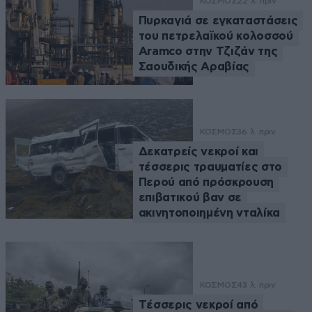
ΚΟΣΜΟΣ
22 λ. πριν
Πυρκαγιά σε εγκαταστάσεις
του πετρελαϊκού κολοσσού
Aramco στην Τζιζάν της
Σαουδικής Αραβίας
ΚΟΣΜΟΣ
36 λ. πριν
Δεκατρείς νεκροί και
τέσσερις τραυματίες στο
Περού από πρόσκρουση
επιβατικού βαν σε
ακινητοποιημένη νταλίκα
ΚΟΣΜΟΣ
43 λ. πριν
Tέσσερις νεκροί από