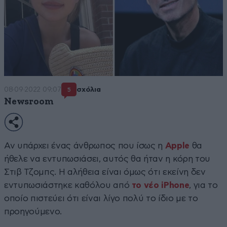
08·09·2022 09:07
σχόλια
5
Newsroom
Αν υπάρχει ένας άνθρωπος που ίσως η
Apple
θα
ήθελε να εντυπωσιάσει, αυτός θα ήταν η κόρη του
Στιβ Τζομπς. Η αλήθεια είναι όμως ότι εκείνη δεν
εντυπωσιάστηκε καθόλου από
το νέο iPhone
, για το
οποίο πιστεύει ότι είναι λίγο πολύ το ίδιο με το
προηγούμενο.