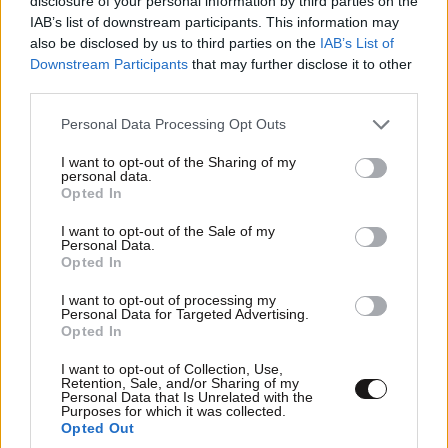
disclosure of your personal information by third parties on the
IAB’s list of downstream participants. This information may
also be disclosed by us to third parties on the
IAB’s List of
Downstream Participants
that may further disclose it to other
Συμφωνώ
08·09·2022 13:54
third parties.
Please note that this website/app uses one or more Google
Ακόμη περιμένω να κάνει καφέ. Έχει δίκιο η κοπέλα.
Personal Data Processing Opt Outs
services and may gather and store information including but
not limited to your visit or usage behaviour. You may click to
I want to opt-out of the Sharing of my
Απαντήστε
0
1
personal data.
grant or deny consent to Google and its third-party tags to
Opted In
use your data for below specified purposes in below Google
consent section.
I want to opt-out of the Sale of my
Personal Data.
xpl
08·09·2022 10:30
Opted In
I want to opt-out of processing my
Έχει διαφορετικό και έξυπνο notch....
Personal Data for Targeted Advertising.
Opted In
Απαντήστε
0
0
I want to opt-out of Collection, Use,
Retention, Sale, and/or Sharing of my
Personal Data that Is Unrelated with the
Purposes for which it was collected.
Opted Out
NV
08·09·2022 10:28