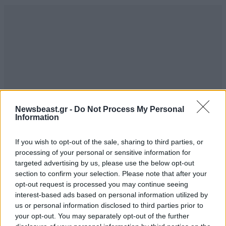
Newsbeast.gr -
Do Not Process My Personal
Information
If you wish to opt-out of the sale, sharing to third parties, or
processing of your personal or sensitive information for
targeted advertising by us, please use the below opt-out
section to confirm your selection. Please note that after your
Loigor
08·09·2022 16:42
opt-out request is processed you may continue seeing
interest-based ads based on personal information utilized by
Καλά και τι την καίει? Λες και θα το πληρώσει?
us or personal information disclosed to third parties prior to
your opt-out. You may separately opt-out of the further
Απαντήστε
0
1