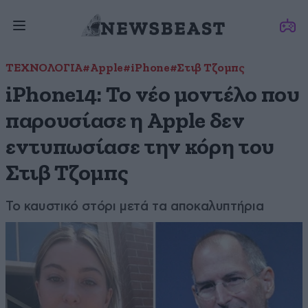
ΤΕΧΝΟΛΟΓΙΑ
#Apple
#iPhone
#Στιβ Τζομπς
iPhone14: Το νέο μοντέλο που
παρουσίασε η Apple δεν
εντυπωσίασε την κόρη του
Στιβ Τζομπς
Το καυστικό στόρι μετά τα αποκαλυπτήρια