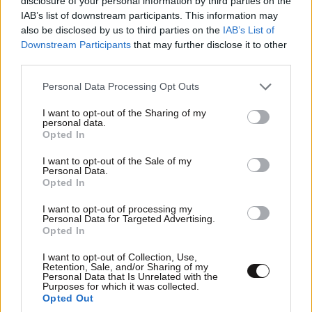
disclosure of your personal information by third parties on the
IAB’s list of downstream participants. This information may
also be disclosed by us to third parties on the
IAB’s List of
Downstream Participants
that may further disclose it to other
third parties.
Please note that this website/app uses one or more Google
Personal Data Processing Opt Outs
services and may gather and store information including but
not limited to your visit or usage behaviour. You may click to
I want to opt-out of the Sharing of my
personal data.
grant or deny consent to Google and its third-party tags to
Opted In
use your data for below specified purposes in below Google
consent section.
I want to opt-out of the Sale of my
Personal Data.
Opted In
ΣΧΌΛΙΑ ΑΝΑΓΝΩΣΤΏΝ
0
I want to opt-out of processing my
Personal Data for Targeted Advertising.
Opted In
I want to opt-out of Collection, Use,
Retention, Sale, and/or Sharing of my
Personal Data that Is Unrelated with the
Purposes for which it was collected.
Opted Out
ΠΡΟΣΘΕΣΤΕ ΤΟ ΣΧΟΛΙΟ ΣΑΣ