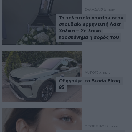
ΕΛΛΑΔΑ
15 λ. πριν
Το τελευταίο «αντίο» στον
σπουδαίο ερμηνευτή Λάκη
Χαλκιά – Σε λαϊκό
προσκύνημα η σορός του
AUTO
15 λ. πριν
Οδηγούμε το Skoda Elroq
85
ΟΜΟΡΦΙΑ
21 λ. πριν