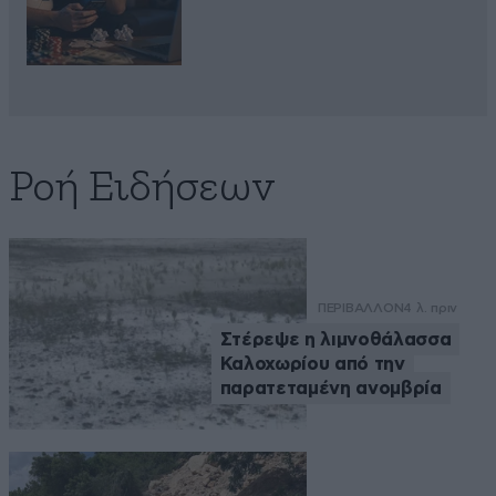
Ροή Ειδήσεων
ΠΕΡΙΒΑΛΛΟΝ
4 λ. πριν
Στέρεψε η λιμνοθάλασσα
Καλοχωρίου από την
παρατεταμένη ανομβρία