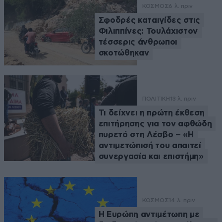
ΚΟΣΜΟΣ
6 λ. πριν
Σφοδρές καταιγίδες στις
Φιλιππίνες: Τουλάχιστον
τέσσερις άνθρωποι
σκοτώθηκαν
ΠΟΛΙΤΙΚΗ
13 λ. πριν
Τι δείχνει η πρώτη έκθεση
επιτήρησης για τον αφθώδη
πυρετό στη Λέσβο – «Η
αντιμετώπισή του απαιτεί
συνεργασία και επιστήμη»
ΚΟΣΜΟΣ
14 λ. πριν
Η Ευρώπη αντιμέτωπη με