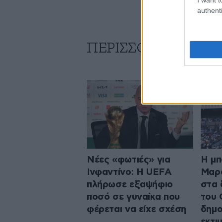
authenti
ΠΕΡΙΣΣΟΤΕΡΑ ΑΠΟ
Νέες «φωτιές» για
Η μπ
Ινφαντίνο: Η UEFA
Μαρα
πλήρωσε εξαψήφιο
στα 
ποσό σε γυναίκα που
του 
φέρεται να είχε σχέση
δημο
εκτι