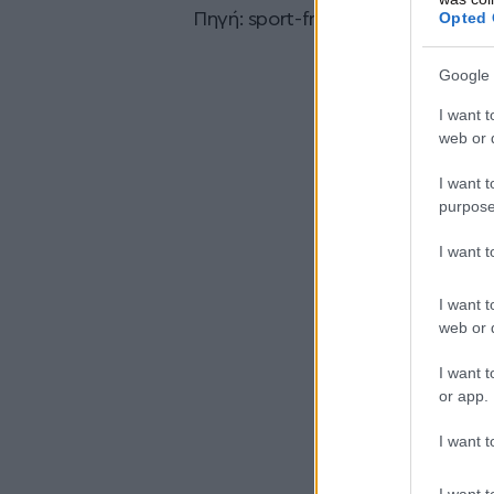
Opted 
Πηγή:
sport-fm.gr
Google 
I want t
web or d
I want t
purpose
I want 
I want t
web or d
I want t
or app.
I want t
I want t