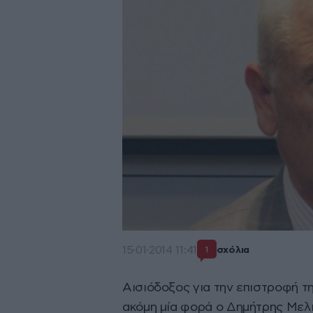
15·01·2014 11:41
σχόλια
1
Αισιόδοξος για την επιστροφή τ
ακόμη μία φορά ο Δημήτρης Μελι