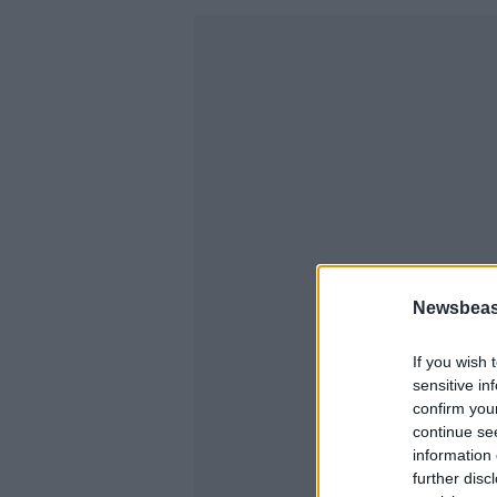
Newsbeast
If you wish 
sensitive in
confirm you
continue se
information 
further disc