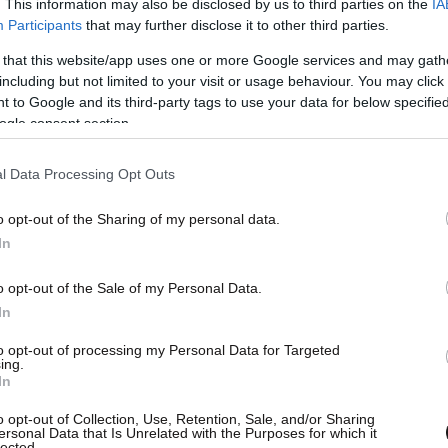
. This information may also be disclosed by us to third parties on the
IA
Participants
that may further disclose it to other third parties.
 that this website/app uses one or more Google services and may gath
including but not limited to your visit or usage behaviour. You may click 
 to Google and its third-party tags to use your data for below specifi
ogle consent section.
l Data Processing Opt Outs
υρο» στρατόπεδο περιμένουν την ενεργοποίηση
o opt-out of the Sharing of my personal data.
έχει καθυστερήσει τη μεταφορά του
In
o opt-out of the Sale of my Personal Data.
In
τική Αρχή, ότι οι εκτάσεις που θα
to opt-out of processing my Personal Data for Targeted
ουν ήδη εντοπιστεί, δεν έχει πραγματοποιηθεί
ing.
α παρθούν οι σχετικές αποφάσεις. Δεν
In
α κοινό που θα αφορά και τα υποστηρικτικά έργα.
o opt-out of Collection, Use, Retention, Sale, and/or Sharing
ersonal Data that Is Unrelated with the Purposes for which it
lected.