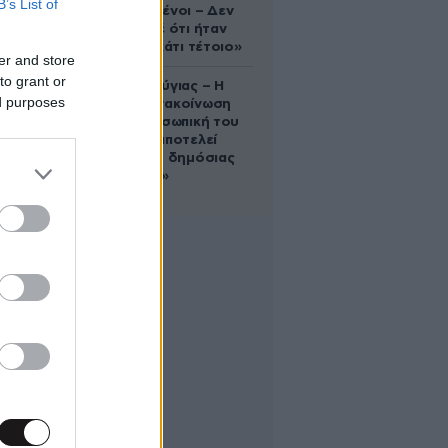
B’s List of
συντετριμμένοι – Δεν
έδειξε ποτέ ότι ήταν
ικανός για κάτι τέτοιο»
er and store
to grant or
Χρίστος Κούγιας – Η
ed purposes
αυστηρή ανακοίνωση
για την προσωπική του
ζωή: «Δεν αποτελεί
αντικείμενο δημόσιας
συζήτησης»