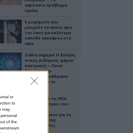
κούραση» – Το
απρόοπτο πρόβλημα
υγείας
5 ροφήματα που
μπορείτε να πίνετε πριν
τον ύπνο για καλύτερα
επίπεδα σακχάρου στο
αίμα
Ζώδια σήμερα: Η Σελήνη
στους Διδύμους φέρνει
ανατροπές – Ποιοι
δέχονται την
ευεργετική επίδραση
του Δία από το
απόγευμα;
sonal or
Ζευγάρι από τις ΗΠΑ
ection to
που «υιοθέτησε» τον
ou may
Αφγανό
κατηγορούμενο για τη
 personal
δολοφονία της
out of the
Ελίζαμπεθ Ρος:
 downstream
«Είμαστε