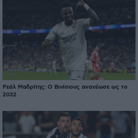
Ρεάλ Μαδρίτης: Ο Βινίσιους ανανέωσε ως το
2032