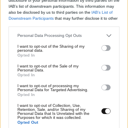
disclosure of your personal information by third parties on the
IAB’s list of downstream participants. This information may
also be disclosed by us to third parties on the
IAB’s List of
Downstream Participants
that may further disclose it to other
third parties.
Please note that this website/app uses one or more Google
Personal Data Processing Opt Outs
services and may gather and store information including but
not limited to your visit or usage behaviour. You may click to
I want to opt-out of the Sharing of my
personal data.
grant or deny consent to Google and its third-party tags to
Opted In
use your data for below specified purposes in below Google
consent section.
I want to opt-out of the Sale of my
Personal Data.
Opted In
LIFESTYLE
06·08·2026 12:46
I want to opt-out of processing my
Μαρία Κορινθίου: «Είμαι πιο ευτυχισμένη από
Personal Data for Targeted Advertising.
Opted In
ποτέ – Ναι, έχω πατήσει φρένο»
I want to opt-out of Collection, Use,
Retention, Sale, and/or Sharing of my
Personal Data that Is Unrelated with the
Purposes for which it was collected.
Opted Out