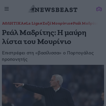
ΑΘΛΗΤΙΚΑ
#La Liga
#Ζοζέ Μουρίνιο
#Ρεάλ Μαδρίτης
Ρεάλ Μαδρίτης: Η μαύρη
λίστα του Μουρίνιο
Επιστρέφει στη «βασίλισσα» ο Πορτογάλος
προπονητής