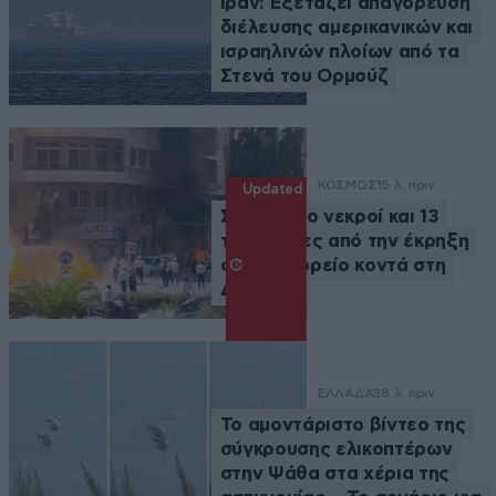
Ιράν: Εξετάζει απαγόρευση
διέλευσης αμερικανικών και
ισραηλινών πλοίων από τα
Στενά του Ορμούζ
ΚΟΣΜΟΣ
15 λ. πριν
Updated
Συρία: Δύο νεκροί και 13
τραυματίες από την έκρηξη
σε λεωφορείο κοντά στη
Δαμασκό
ΕΛΛΑΔΑ
38 λ. πριν
Το αμοντάριστο βίντεο της
σύγκρουσης ελικοπτέρων
στην Ψάθα στα χέρια της