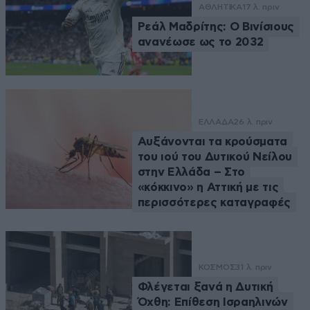
ΑΘΛΗΤΙΚΑ
17 λ. πριν
Ρεάλ Μαδρίτης: Ο Βινίσιους
ανανέωσε ως το 2032
ΕΛΛΑΔΑ
26 λ. πριν
Αυξάνονται τα κρούσματα
του ιού του Δυτικού Νείλου
στην Ελλάδα – Στο
«κόκκινο» η Αττική με τις
περισσότερες καταγραφές
ΚΟΣΜΟΣ
31 λ. πριν
Φλέγεται ξανά η Δυτική
Όχθη: Επίθεση Ισραηλινών