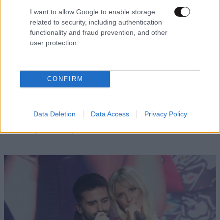
I want to allow Google to enable storage
related to security, including authentication
functionality and fraud prevention, and other
user protection.
CONFIRM
ΕΛΛΑΔΑ
06·08·2026 18:21
«Καλό ταξίδι μικρέ»: Πέθανε το λευκό κουτάβι
Data Deletion
Data Access
Privacy Policy
που το είχαν υιοθετήσει η αγέλη των λύκων –
Το σπαρακτικό βίντεο