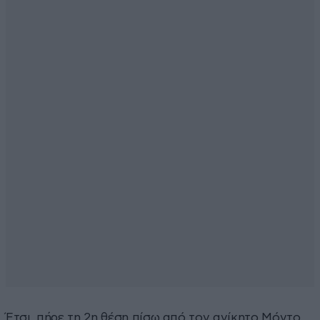
Έτσι, πήρε τη 2η θέση πίσω από τον ανίκητο Μόντο