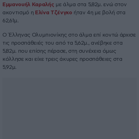
Εμμανουήλ Καραλής
με άλμα στα 5,82μ. ενώ στον
ακοντισμό η
Ελίνα Τζένγκο
ήταν 4η με βολή στα
62,61μ.
Ο Έλληνας Ολυμπιονίκης στο άλμα επί κοντώ άρχισε
τις προσπάθειές του από τα 5,62μ., ανέβηκε στα
5,82μ. που επίσης πέρασε, στη συνέχεια όμως
κόλλησε και είχε τρεις άκυρες προσπάθειες στα
5,92μ.