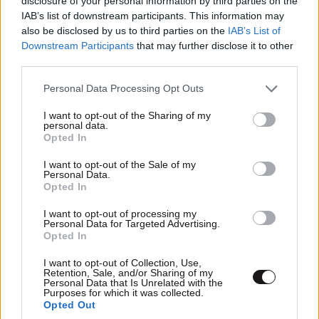
disclosure of your personal information by third parties on the
Φταίνε οι διαφημίσεις,κάθονται βαριά στο στομάχι
IAB’s list of downstream participants. This information may
και ψηλά δεν μπορείς να πας ούτε μακριά!!!
also be disclosed by us to third parties on the
IAB’s List of
Downstream Participants
that may further disclose it to other
Απαντήστε
0
0
third parties.
Please note that this website/app uses one or more Google
Personal Data Processing Opt Outs
services and may gather and store information including but
not limited to your visit or usage behaviour. You may click to
I want to opt-out of the Sharing of my
TRENDING
personal data.
grant or deny consent to Google and its third-party tags to
Opted In
use your data for below specified purposes in below Google
consent section.
I want to opt-out of the Sale of my
Personal Data.
Opted In
I want to opt-out of processing my
Personal Data for Targeted Advertising.
Opted In
I want to opt-out of Collection, Use,
Retention, Sale, and/or Sharing of my
Personal Data that Is Unrelated with the
Purposes for which it was collected.
Opted Out