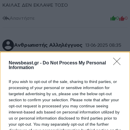
ΚΑΙΛΑΣ ΔΕΝ ΕΚΛΑΨΕ ΤΟΣΟ
Απαντήστε
0
0
Ανθρωπιστής Αλληλέγγυος
13·06·2025 08:35
Ευτυχώς που δεν πήγε καλά και γλυτώσαμε την
Newsbeast.gr -
Do Not Process My Personal
κλάψα. Αν ξεπερνούσε τα έξι μέτρα θα άρχιζε πάλι το
Information
μοιρολόι. Θα μας έλεγε για τον ρατσισμό και ότι στο
μαιευτήριο δεν του έδιναν την κουδουνίστρα.
If you wish to opt-out of the sale, sharing to third parties, or
processing of your personal or sensitive information for
Απαντήστε
0
0
targeted advertising by us, please use the below opt-out
section to confirm your selection. Please note that after your
opt-out request is processed you may continue seeing
interest-based ads based on personal information utilized by
us or personal information disclosed to third parties prior to
Μανος2
13·06·2025 08:31
your opt-out. You may separately opt-out of the further