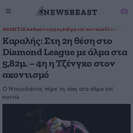
ΑΘΛΗΤΙΚΑ
#Ακοντισμός
#άλμα επί κοντώ
#Ελίνα Τζέν
Καραλής: Στη 2η θέση στο
Diamond League με άλμα στα
5,82μ. – 4η η Τζένγκο στον
ακοντισμό
Ο Ντουπλάντις πήρε τη νίκη στο άλμα επί
κοντώ