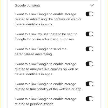
Google consents
LIFESTYLE
08·08·2026 09:01
I want to allow Google to enable storage
Νία Βαρντάλος – Σπύρος Κατσαγάνης: Μια
related to advertising like cookies on web or
σχέση που θυμίζει σενάριο ταινίας και μετρά
device identifiers in apps.
πάνω από τέσσερα χρόνια
I want to allow my user data to be sent to
Google for online advertising purposes.
I want to allow Google to send me
personalized advertising.
I want to allow Google to enable storage
related to analytics like cookies on web or
device identifiers in apps.
I want to allow Google to enable storage
related to functionality of the website or app.
I want to allow Google to enable storage
related to personalization.