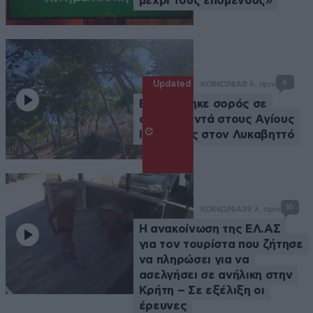
μέχρι τους επόμενους»
6
Updated
ΚΟΙΝΩΝΙΑ
8 λ. πριν
Εντοπίστηκε σορός σε
σπηλιά κοντά στους Αγίους
Ισιδώρους στον Λυκαβηττό
10
ΚΟΙΝΩΝΙΑ
39 λ. πριν
Η ανακοίνωση της ΕΛ.ΑΣ
για τον τουρίστα που ζήτησε
να πληρώσει για να
ασελγήσει σε ανήλικη στην
Κρήτη – Σε εξέλιξη οι
έρευνες