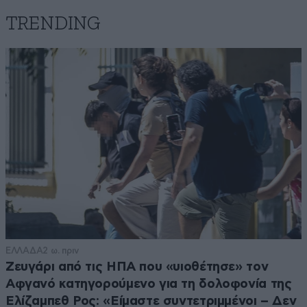
Απαντήστε
1
0
TRENDING
Αστεία πράγματα
06·05·2022 18:51
Σιγά μην έλαβε τέλος η δράση τους. Ένα αναγκαστικό
διάλειμμα έκαναν.
Απαντήστε
1
0
Οπαδοί της Ρόμα
06·05·2022 17:37
Άνοιξε θεία. Από τη ΔΕΗ είμαστε.
ΕΛΛΑΔΑ
2 ω. πριν
Απαντήστε
1
0
Ζευγάρι από τις ΗΠΑ που «υιοθέτησε» τον
Αφγανό κατηγορούμενο για τη δολοφονία της
Ελίζαμπεθ Ρος: «Είμαστε συντετριμμένοι – Δεν