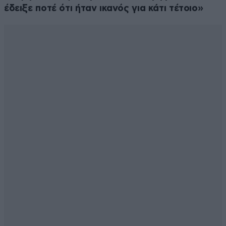
έδειξε ποτέ ότι ήταν ικανός για κάτι τέτοιο»
2022
06·05·2022 17:12
Όλοι τους Έλληνες ρομα η κάτι άλλο!
Απαντήστε
1
0