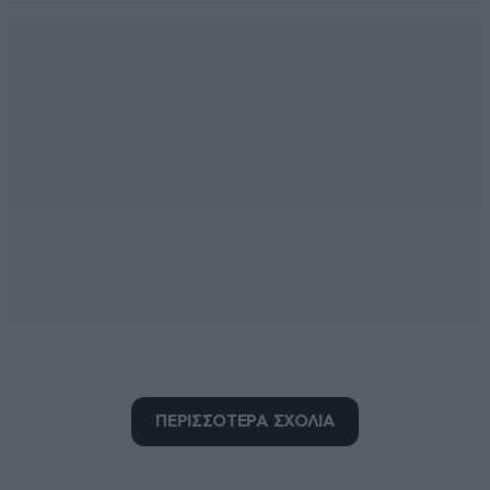
Όχι κι έτσι
06·05·2022 20:18
ΠΕΡΙΣΣΟΤΕΡΑ ΣΧΟΛΙΑ
Τσιγγάνοι είναι. Να λέτε αλήθεια