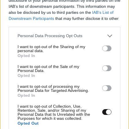
disclosure of your personal information by third parties on the
IAB’s list of downstream participants. This information may
also be disclosed by us to third parties on the
IAB’s List of
Downstream Participants
that may further disclose it to other
third parties.
Please note that this website/app uses one or more Google
Personal Data Processing Opt Outs
services and may gather and store information including but
not limited to your visit or usage behaviour. You may click to
I want to opt-out of the Sharing of my
personal data.
grant or deny consent to Google and its third-party tags to
Opted In
use your data for below specified purposes in below Google
Απαντήσεις για τη Βρετανίδα που βρέθηκε σε
consent section.
I want to opt-out of the Sale of my
βαλίτσα στην Κυψέλη ζητούν οι Αρχές – Ο
Personal Data.
Opted In
ιατρικός φάκελος, η κατάθεση-«κλειδί» και τα
sms
I want to opt-out of processing my
Personal Data for Targeted Advertising.
Opted In
I want to opt-out of Collection, Use,
Retention, Sale, and/or Sharing of my
Personal Data that Is Unrelated with the
Purposes for which it was collected.
Opted Out