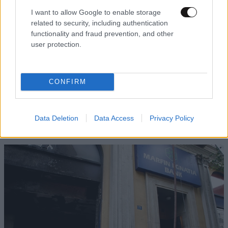
I want to allow Google to enable storage
related to security, including authentication
functionality and fraud prevention, and other
user protection.
Ενώπιον της Δικαιοσύνης σήμερα η 46χρονη
CONFIRM
κατηγορούμενη για τη φονική επίθεση στη
Marfin – Τα στοιχεία που την «πρόδωσαν» και
οι ρόλοι
Data Deletion
Data Access
Privacy Policy