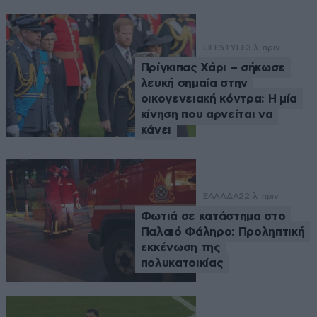
LIFESTYLE
3 λ. πριν
Πρίγκιπας Χάρι – σήκωσε
λευκή σημαία στην
οικογενειακή κόντρα: Η μία
κίνηση που αρνείται να
κάνει
ΕΛΛΑΔΑ
22 λ. πριν
Φωτιά σε κατάστημα στο
Παλαιό Φάληρο: Προληπτική
εκκένωση της
πολυκατοικίας