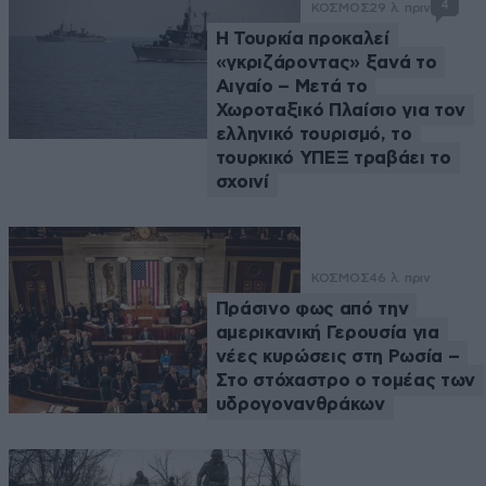
4
ΚΟΣΜΟΣ
29 λ. πριν
Η Τουρκία προκαλεί
«γκριζάροντας» ξανά το
Αιγαίο – Μετά το
Χωροταξικό Πλαίσιο για τον
ελληνικό τουρισμό, το
τουρκικό ΥΠΕΞ τραβάει το
σχοινί
ΚΟΣΜΟΣ
46 λ. πριν
Πράσινο φως από την
αμερικανική Γερουσία για
νέες κυρώσεις στη Ρωσία –
Στο στόχαστρο ο τομέας των
υδρογονανθράκων