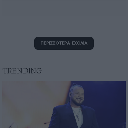
ΠΕΡΙΣΣΟΤΕΡΑ ΣΧΟΛΙΑ
Αναρχικός
18·11·2019 09:20
[...] κενονία θα σπάσο τζαμαρία!
TRENDING
Απαντήστε
0
0
κοζανη
18·11·2019 09:13
οχι ασυλιες στην παρανομια...αρκετα....