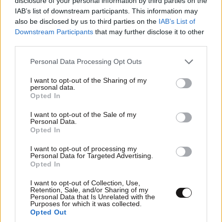
disclosure of your personal information by third parties on the
τιμώρησαν τα τζάμια
18·11·2019 08:37
IAB’s list of downstream participants. This information may
also be disclosed by us to third parties on the
IAB’s List of
οι μισθοφόροι αναρχοφράμπαλοι. Δεν τους βγάκαν τα
Downstream Participants
that may further disclose it to other
Εξάρχεια και εκτόνωσαν την σεξουαλική τους
third parties.
ανικανότητα στους τοίχους. Να πούμε ότι έριξαν και
Please note that this website/app uses one or more Google
(3) τρείς μολοτωφ στην σκοπιά της τροχαίας Αγίας
Personal Data Processing Opt Outs
services and may gather and store information including but
Παρασκευής γιατί είχαν ημερομηνία λήξης.
not limited to your visit or usage behaviour. You may click to
I want to opt-out of the Sharing of my
personal data.
grant or deny consent to Google and its third-party tags to
Απαντήστε
1
0
Opted In
use your data for below specified purposes in below Google
consent section.
I want to opt-out of the Sale of my
Personal Data.
Opted In
I want to opt-out of processing my
Personal Data for Targeted Advertising.
Opted In
I want to opt-out of Collection, Use,
Retention, Sale, and/or Sharing of my
Personal Data that Is Unrelated with the
Purposes for which it was collected.
Opted Out