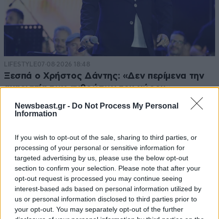
Απαντήστε
1
0
εδω ψηφισατε
18·11·2019 09:42
την ασυλια των τραπεζιτων και τη νομιμοπιηση
LIFESTYLE
07·08·2026 18:48
μαυρου χρηματος
Ξεσπά ο Χρήστος Δάντης: «Δεν περίμενα την
αχαριστία των ανθρώπων του χώρου»
Απαντήστε
0
1
Newsbeast.gr -
Do Not Process My Personal
Information
κοπανηστε την αναρχια
18·11·2019 09:12
If you wish to opt-out of the sale, sharing to third parties, or
processing of your personal or sensitive information for
σε καθε γειτονια......
targeted advertising by us, please use the below opt-out
section to confirm your selection. Please note that after your
Απαντήστε
1
0
opt-out request is processed you may continue seeing
interest-based ads based on personal information utilized by
us or personal information disclosed to third parties prior to
your opt-out. You may separately opt-out of the further