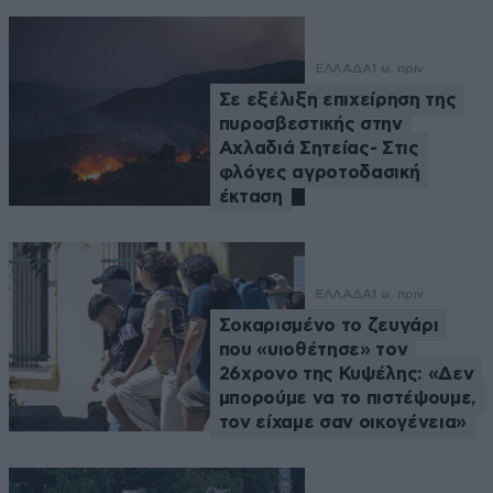
ΕΛΛΑΔΑ
1 ω. πριν
Σε εξέλιξη επιχείρηση της
πυροσβεστικής στην
Αχλαδιά Σητείας- Στις
φλόγες αγροτοδασική
έκταση
ΕΛΛΑΔΑ
1 ω. πριν
Σοκαρισμένο το ζευγάρι
που «υιοθέτησε» τον
26χρονο της Κυψέλης: «Δεν
μπορούμε να το πιστέψουμε,
τον είχαμε σαν οικογένεια»