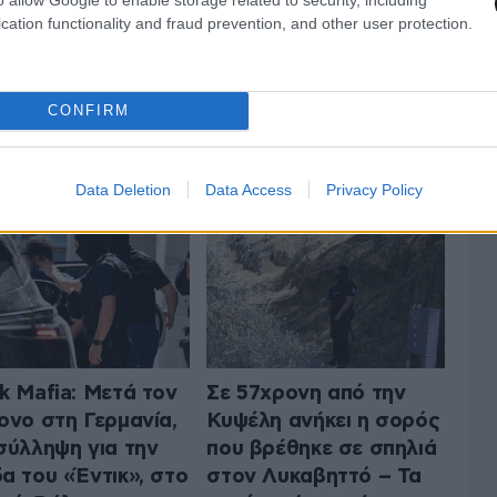
cation functionality and fraud prevention, and other user protection.
CONFIRM
 ΤΗΝ ΚΟΙΝΩΝΙΑ
ΟΛΑ ΤΑ ΑΡΘΡΑ
Data Deletion
Data Access
Privacy Policy
k Mafia: Μετά τον
Σε 57χρονη από την
ονο στη Γερμανία,
Κυψέλη ανήκει η σορός
σύλληψη για την
που βρέθηκε σε σπηλιά
α του «Έντικ», στο
στον Λυκαβηττό – Τα