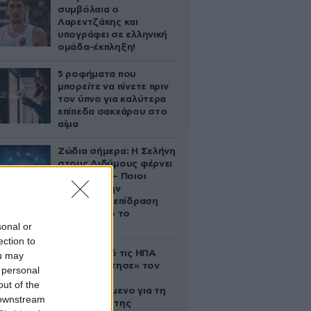
συμβόλαια ο
Λαρεντζάκης και
υπογράφει σε ελληνική
ομάδα-έκπληξη!
5 ροφήματα που
μπορείτε να πίνετε πριν
τον ύπνο για καλύτερα
επίπεδα σακχάρου στο
αίμα
Ζώδια σήμερα: Η Σελήνη
στους Διδύμους φέρνει
ανατροπές – Ποιοι
δέχονται την
ευεργετική επίδραση
του Δία από το
sonal or
απόγευμα;
ection to
Ζευγάρι από τις ΗΠΑ
ou may
που «υιοθέτησε» τον
 personal
Αφγανό
out of the
κατηγορούμενο για τη
 downstream
δολοφονία της