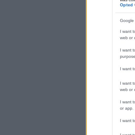
Opted 
Google 
I want t
web or d
I want t
purpose
I want 
I want t
web or d
I want t
or app.
I want t
I want t