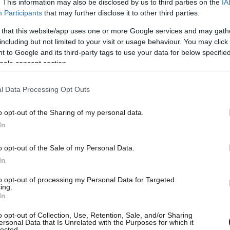
ατούσε στην πλατεία Κορνάρου του Ηρακλείου,
. This information may also be disclosed by us to third parties on the
IA
Participants
that may further disclose it to other third parties.
λώδια, και έσπασε το πόδι της, ενώ στη
εί σε καισαρική τομή για να γεννήσει.
 that this website/app uses one or more Google services and may gath
including but not limited to your visit or usage behaviour. You may click 
 to Google and its third-party tags to use your data for below specifi
ogle consent section.
l Data Processing Opt Outs
o opt-out of the Sharing of my personal data.
In
o opt-out of the Sale of my Personal Data.
In
to opt-out of processing my Personal Data for Targeted
ing.
In
o opt-out of Collection, Use, Retention, Sale, and/or Sharing
ersonal Data that Is Unrelated with the Purposes for which it
lected.