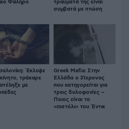
αιό Φάληρο
τραύματά της είναι
συμβατά με πτώση
αλονίκη: Έκλεψε
Greek Mafia: Στην
κίνητο, τράκαρε
Ελλάδα ο 31χρονος
κατέληξε με
που κατηγορείται για
οπέδες
τρεις δολοφονίες –
Ποιος είναι το
«πιστόλι» του Έντικ