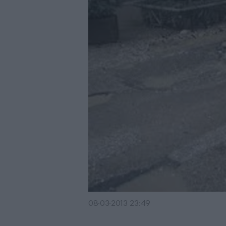
08·03·2013 23:49