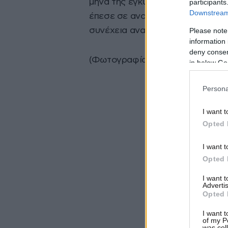
μήνα της εγκυμοσύνης της, περπ
participants
Downstream 
έπεσε σε ανοιχτή λακκούβα με κα
συνέχεια αναγκάστηκε να υποβληθ
Please note
information 
deny consent
(Φωτογραφία αρχείου)
in below Go
Persona
I want t
Opted 
I want t
Opted 
I want 
Advertis
Opted 
I want t
of my P
was col