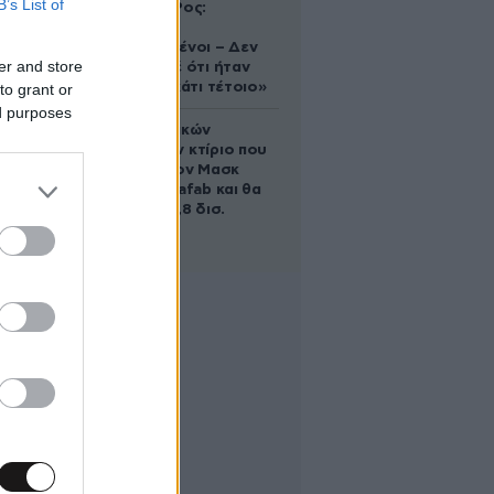
B’s List of
Ελίζαμπεθ Ρος:
«Είμαστε
συντετριμμένοι – Δεν
er and store
έδειξε ποτέ ότι ήταν
ικανός για κάτι τέτοιο»
to grant or
ed purposes
Το φαραωνικών
διαστάσεων κτίριο που
χτίζει ο Έλον Μασκ
λέγεται Terafab και θα
κοστίσει 16,8 δισ.
δολάρια