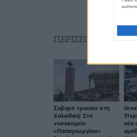
authenti
ΠΕΡΙΣΣΟΤΕΡΑ ΑΠΟ
Σοβαρό τροχαίο στη
Gree
Χαλκιδική: Στο
31χρ
νοσοκομείο
νέα 
«Παπαγεωργίου»
ομάδ