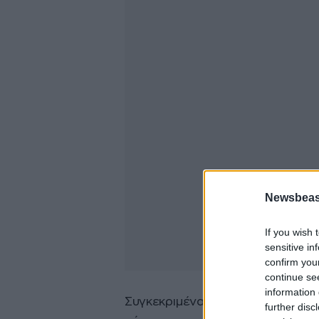
Newsbeast
If you wish 
sensitive in
confirm you
continue se
information 
Συγκεκριμένα, το Φεβρουάριο του
further disc