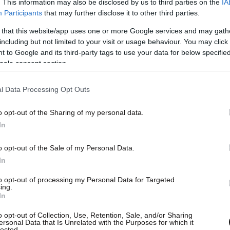
. This information may also be disclosed by us to third parties on the
IA
Participants
that may further disclose it to other third parties.
 that this website/app uses one or more Google services and may gath
including but not limited to your visit or usage behaviour. You may click 
 to Google and its third-party tags to use your data for below specifi
ogle consent section.
, μέσα ή έξω από τις φυλακές, σιγά-σιγά
l Data Processing Opt Outs
νωση του το υπουργείο Δικαιοσύνης με αφορμή
o opt-out of the Sharing of my personal data.
ηνών για εμπλοκή στην αποκαλούμενη «μαφία
In
o opt-out of the Sale of my Personal Data.
κάποιοι επιδιώκουν να επικρατήσει στις φυλακές
In
λύπτονται και οι κατηγορούμενοι οδηγούνται
to opt-out of processing my Personal Data for Targeted
βάρι βίας και εγκλήματος, μέσα ή έξω από τις
ing.
In
επισημαίνει το υπουργείο και συμπληρώνει «Η
ομένων αντιμετωπίζεται μεθοδικά και
o opt-out of Collection, Use, Retention, Sale, and/or Sharing
ersonal Data that Is Unrelated with the Purposes for which it
ους δικαίου, αποδεικνύοντας ότι η πολιτεία και
lected.