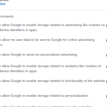
Out
τελεσματική μπορεί να είναι, με δεδομένη την
ς».
consents
o allow Google to enable storage related to advertising like cookies on
ε ένταλμα του ειδικού ανακριτή που χειρίζεται
evice identifiers in apps.
υπάρχουν στοιχεία σε βάρος τους που τους
o allow my user data to be sent to Google for online advertising
γορούμενους οι οποίοι εμφανίζονται να
s.
to allow Google to send me personalized advertising.
o allow Google to enable storage related to analytics like cookies on
evice identifiers in apps.
o allow Google to enable storage related to functionality of the website
o allow Google to enable storage related to personalization.
o allow Google to enable storage related to security, including