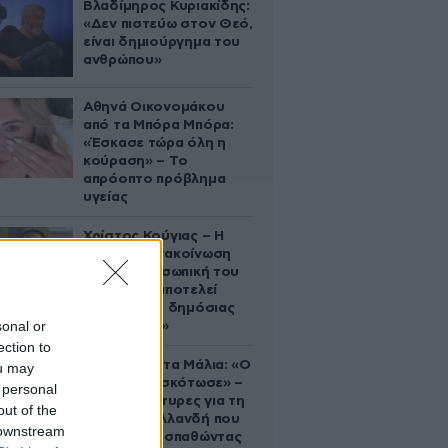
Βλαδίμηρος Κυριακίδης:
«Δεν πιστεύω στον Θεό,
είναι δημιούργημα του
ανθρώπου»
Αθηνά Οικονομάκου
από τα Μπόρα Μπόρα:
«Έσκασε τώρα όλη η
κούραση» – Το
απρόοπτο πρόβλημα
υγείας
Χρίστος Κούγιας – Η
αυστηρή ανακοίνωση
για την προσωπική του
ζωή: «Δεν αποτελεί
αντικείμενο δημόσιας
sonal or
συζήτησης»
ection to
Τραγωδία στα Μάλια: «Ο
ou may
πανικός τη σκότωσε» –
 personal
Τι λένε μάρτυρες για τη
out of the
42χρονη Ολλανδή που
 downstream
πνίγηκε προσπαθώντας