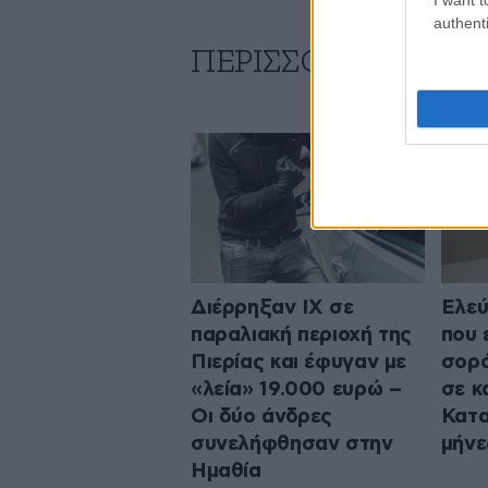
authenti
ΠΕΡΙΣΣΟΤΕΡΑ ΑΠΟ
Διέρρηξαν ΙΧ σε
Ελεύ
παραλιακή περιοχή της
που 
Πιερίας και έφυγαν με
σορό
«λεία» 19.000 ευρώ –
σε κ
Οι δύο άνδρες
Κατα
συνελήφθησαν στην
μήνε
Ημαθία