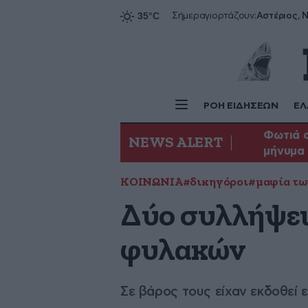
Αστέριος, Ν
Σήμερα
γιορτάζουν:
ΡΟΗ ΕΙΔΗΣΕΩΝ
ΕΛ
Φωτιά σ
NEWS ALERT
μήνυμα 
ΚΟΙΝΩΝΙΑ
#δικηγόροι
#μαφία τω
Δύο συλλήψει
φυλακών
Σε βάρος τους είχαν εκδοθεί