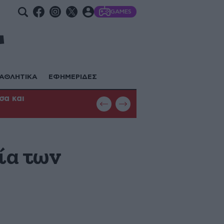
GAMES
ΑΘΛΗΤΙΚΑ
ΕΦΗΜΕΡΙΔΕΣ
σα και
Έσβησε η φωτιά στο Μονοπήγαδο 
ία των