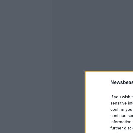
Newsbeast
If you wish 
sensitive in
confirm you
continue se
information 
further disc