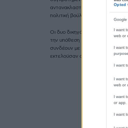
Opted 
αντανακλαστικά διαθέτει και απο
πολιτική βούληση της Κυβέρνηση
Google 
I want t
Οι δυο δικηγόροι συνελήφθησαν μ
web or d
την υπόθεση καθώς φέρονται να 
I want t
συνδέουν με τους Αλβανούς κατη
purpose
εκτελούσαν συμβόλαια θανάτου.
I want 
I want t
web or d
I want t
or app.
I want t
I want t