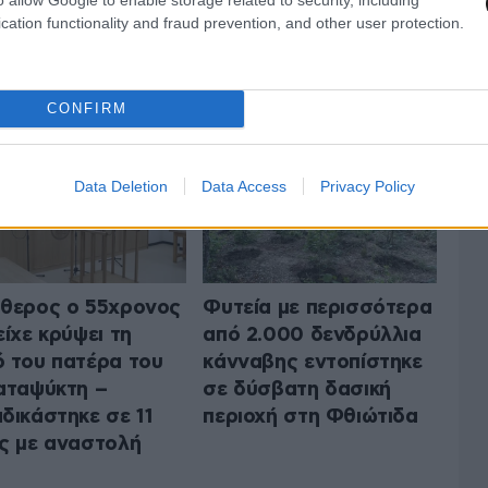
cation functionality and fraud prevention, and other user protection.
 ΤΗΝ ΚΟΙΝΩΝΙΑ
ΟΛΑ ΤΑ ΑΡΘΡΑ
CONFIRM
Data Deletion
Data Access
Privacy Policy
θερος ο 55χρονος
Φυτεία με περισσότερα
είχε κρύψει τη
από 2.000 δενδρύλλια
 του πατέρα του
κάνναβης εντοπίστηκε
αταψύκτη –
σε δύσβατη δασική
δικάστηκε σε 11
περιοχή στη Φθιώτιδα
ς με αναστολή