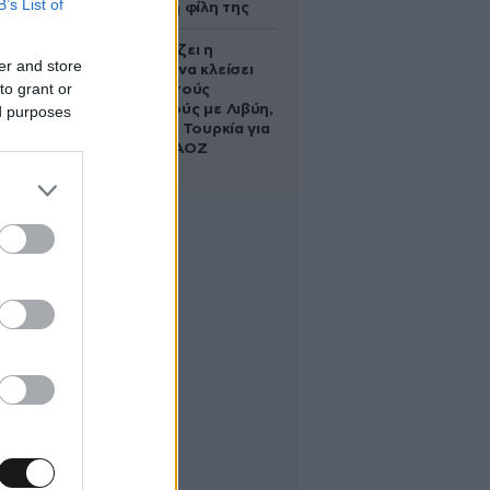
B’s List of
να σώσει τη φίλη της
Πώς σχεδιάζει η
er and store
κυβέρνηση να κλείσει
to grant or
τους ανοιχτούς
λογαριασμούς με Λιβύη,
ed purposes
Αλβανία και Τουρκία για
τη χάραξη ΑΟΖ