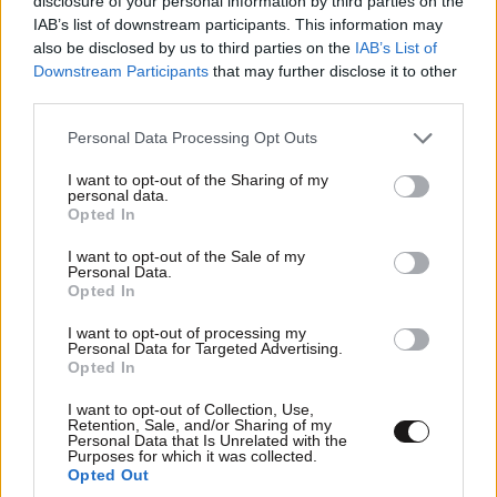
disclosure of your personal information by third parties on the
IAB’s list of downstream participants. This information may
also be disclosed by us to third parties on the
IAB’s List of
Downstream Participants
that may further disclose it to other
third parties.
Please note that this website/app uses one or more Google
Ακολουθήστε
το
Newsbeast
στο Viber και
Personal Data Processing Opt Outs
μάθετε
πρώτοι
τα
σημαντικότερα νέα
services and may gather and store information including but
not limited to your visit or usage behaviour. You may click to
I want to opt-out of the Sharing of my
personal data.
grant or deny consent to Google and its third-party tags to
Opted In
Διαβάστε σχετικά
use your data for below specified purposes in below Google
consent section.
I want to opt-out of the Sale of my
Personal Data.
Opted In
Κύκλωμα παράνομης
συνδρομητικής τηλεόρασης με
I want to opt-out of processing my
86.000 πελάτες εξαρθρώθηκε από
Personal Data for Targeted Advertising.
την ΕΛ.ΑΣ. – Πάνω από 7.000.000
Opted In
ευρώ τα κέρδη
I want to opt-out of Collection, Use,
Retention, Sale, and/or Sharing of my
Personal Data that Is Unrelated with the
Purposes for which it was collected.
Opted Out