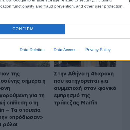
cation functionality and fraud prevention, and other user protection.
 ΤΗΝ ΚΟΙΝΩΝΙΑ
ΟΛΑ ΤΑ ΑΡΘΡΑ
CONFIRM
Data Deletion
Data Access
Privacy Policy
ιον της
Στην Αθήνα η 46χρονη
ιοσύνης σήμερα η
που κατηγορείται για
ρονη
συμμετοχή στον φονικό
γορούμενη για τη
εμπρησμό της
κή επίθεση στη
τράπεζας Marfin
in – Τα στοιχεία
την «πρόδωσαν»
ι ρόλοι