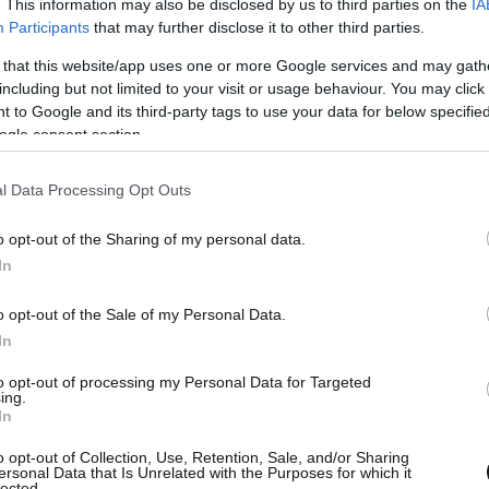
. This information may also be disclosed by us to third parties on the
IA
Participants
that may further disclose it to other third parties.
 that this website/app uses one or more Google services and may gath
including but not limited to your visit or usage behaviour. You may click 
 to Google and its third-party tags to use your data for below specifi
ogle consent section.
l Data Processing Opt Outs
o opt-out of the Sharing of my personal data.
In
o opt-out of the Sale of my Personal Data.
In
to opt-out of processing my Personal Data for Targeted
ing.
In
 εξέφρασε φόβους για τη ζωή του σε περίπτωση
o opt-out of Collection, Use, Retention, Sale, and/or Sharing
ersonal Data that Is Unrelated with the Purposes for which it
ς χαρακτηριστικά «
από σάς εξαρτάται η ζωή και
lected.