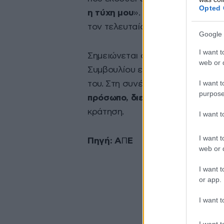
Opted 
η τύχη μου
». Κατά δήλωσή του, ο
τον τελευταίο καιρό ζει και εργ
Google 
I want t
Σημειώνεται ότι είχε προηγηθεί
web or d
Συμβουλίου επί προγενέστερου α
I want t
του. Στη συνέχεια,
οι ρωσικές αρ
purpose
πρόσωπο, διευρύνοντας το κατ
κράτηση.
I want 
I want t
Πηγή: Α
Π
Ε
web or d
I want t
or app.
I want t
I want t