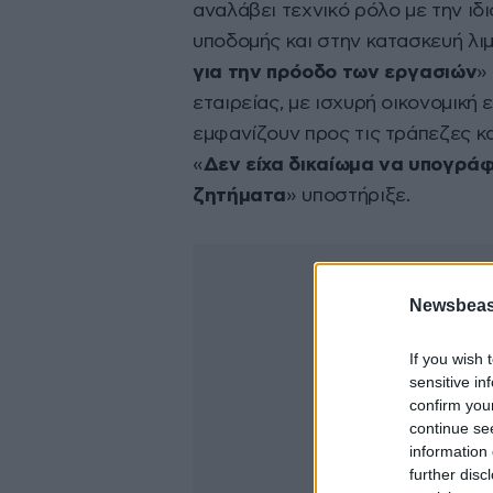
αναλάβει τεχνικό ρόλο με την ιδ
υποδομής και στην κατασκευή λιμ
για την πρόοδο των εργασιών
»
εταιρείας, με ισχυρή οικονομική 
εμφανίζουν προς τις τράπεζες κα
«
Δεν είχα δικαίωμα να υπογράφ
ζητήματα
» υποστήριξε.
Newsbeast
If you wish 
sensitive in
confirm you
continue se
information 
further disc