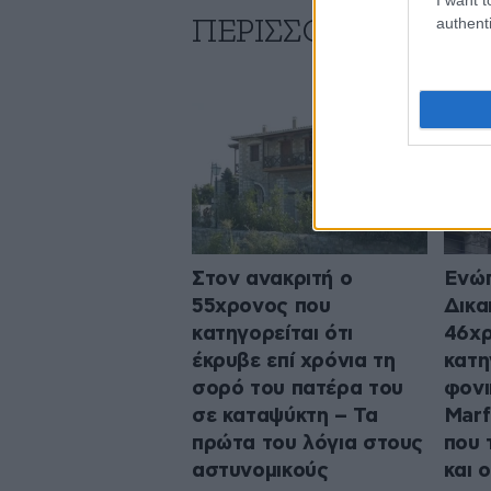
authenti
ΠΕΡΙΣΣΟΤΕΡΑ ΑΠΟ
Στον ανακριτή ο
Ενώπ
55χρονος που
Δικα
κατηγορείται ότι
46χ
έκρυβε επί χρόνια τη
κατη
σορό του πατέρα του
φονι
σε καταψύκτη – Τα
Marf
πρώτα του λόγια στους
που 
αστυνομικούς
και ο