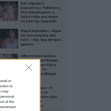
Σαν σήμερα 6
Αυγούστου: Πεθαίνει η
Ρίτα Σακελλαρίου, η
λαϊκή ντίβα που έκανε
τη ζωή της τραγούδι
Μαρία Κορινθίου: «Είμαι
πιο ευτυχισμένη από
ποτέ – Ναι, έχω πατήσει
φρένο»
Αθηνά Οικονομάκου
από τα Μπόρα Μπόρα:
«Έσκασε τώρα όλη η
κούραση» – Το
απρόοπτο πρόβλημα
υγείας
sonal or
ection to
Δανάη Μπάρκα – Η
ou may
ανάρτηση με το
 personal
σάντουιτς: «Στο χέρι
out of the
σου είναι να
αδυνατίσεις»
 downstream