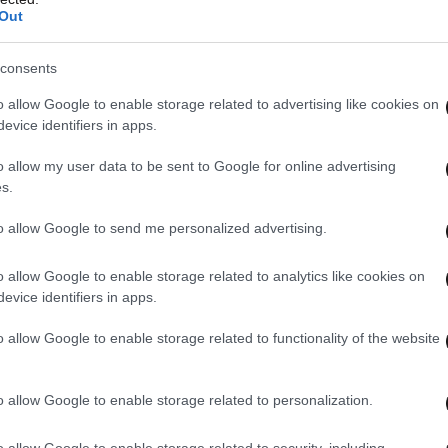
Out
 ίδιος διαθέτει και γερμανικό διαβατήριο, ενώ
άζεται στη Θεσσαλονίκη.
consents
o allow Google to enable storage related to advertising like cookies on
 ανάλογη γνωμοδότηση του ίδιου Δικαστικού
evice identifiers in apps.
ιτήματος των ρωσικών αρχών για την έκδοσή
o allow my user data to be sent to Google for online advertising
χές επανήλθαν με νέο αίτημα για το ίδιο
s.
ηγορητήριο
. Ο 65χρονος τελεί πλέον υπό
to allow Google to send me personalized advertising.
o allow Google to enable storage related to analytics like cookies on
evice identifiers in apps.
o allow Google to enable storage related to functionality of the website
o allow Google to enable storage related to personalization.
o allow Google to enable storage related to security, including