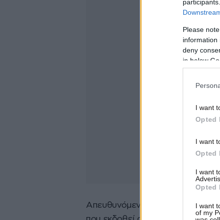
participants
Downstream 
Please note
information 
deny consent
in below Go
Persona
I want t
Opted 
I want t
Opted 
I want 
Advertis
Opted 
Απευθυνόμενος στους δικαστές,
I want t
of my P
που εκδοθεί στη Ρωσία, λέγοντα
was col