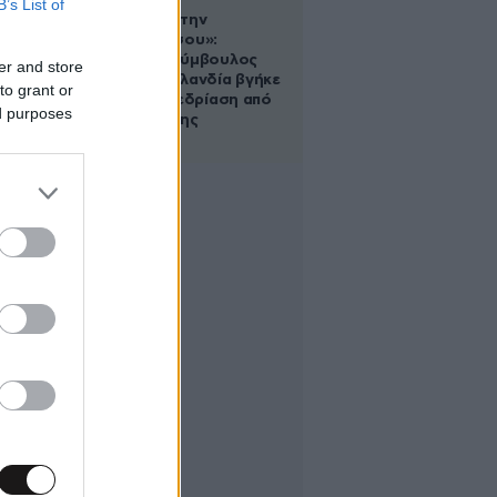
B’s List of
«Βλέπουμε την
μπουγάδα σου»:
Δημοτική σύμβουλος
er and store
στη Νέα Ζηλανδία βγήκε
to grant or
live σε συνεδρίαση από
ed purposes
το μπάνιο της