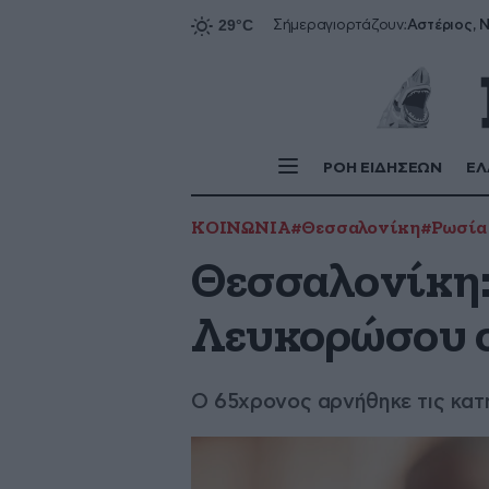
Αστέριος, Ν
Σήμερα
γιορτάζουν:
ΡΟΗ ΕΙΔΗΣΕΩΝ
ΕΛ
ΚΟΙΝΩΝΙΑ
#Θεσσαλονίκη
#Ρωσία
Θεσσαλονίκη:
Λευκορώσου σ
Ο 65χρονος αρνήθηκε τις κατη