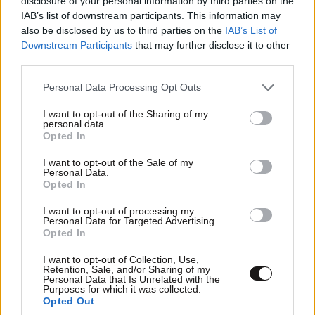
disclosure of your personal information by third parties on the
Αυνανιζόταν μπροστά σε ανήλικη
IAB’s list of downstream participants. This information may
also be disclosed by us to third parties on the
IAB’s List of
Downstream Participants
that may further disclose it to other
third parties.
Please note that this website/app uses one or more Google
Personal Data Processing Opt Outs
services and may gather and store information including but
not limited to your visit or usage behaviour. You may click to
I want to opt-out of the Sharing of my
personal data.
grant or deny consent to Google and its third-party tags to
Opted In
use your data for below specified purposes in below Google
consent section.
I want to opt-out of the Sale of my
Personal Data.
Opted In
I want to opt-out of processing my
Personal Data for Targeted Advertising.
Opted In
Με 106 συσκευασίες κάνναβης σε προαύλιο
σχολείου στο Μαρούσι 35χρονος – Τα πέταξε
I want to opt-out of Collection, Use,
Retention, Sale, and/or Sharing of my
και το έβαλε στα πόδια μόλις είδε τη ΔΙ.ΑΣ.
Personal Data that Is Unrelated with the
Purposes for which it was collected.
Opted Out