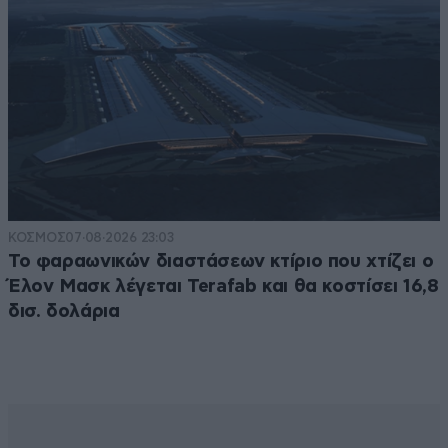
ΚΟΣΜΟΣ
07·08·2026 23:03
Το φαραωνικών διαστάσεων κτίριο που χτίζει ο
Έλον Μασκ λέγεται Terafab και θα κοστίσει 16,8
δισ. δολάρια