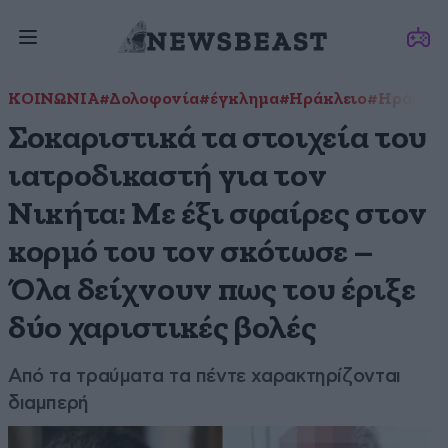
ΚΟΙΝΩΝΙΑ
#Δολοφονία
#έγκλημα
#Ηράκλειο
#Ηράκλει
Σοκαριστικά τα στοιχεία του
ιατροδικαστή για τον
Νικήτα: Με έξι σφαίρες στον
κορμό του τον σκότωσε –
Όλα δείχνουν πως του έριξε
δύο χαριστικές βολές
Από τα τραύματα τα πέντε χαρακτηρίζονται
διαμπερή