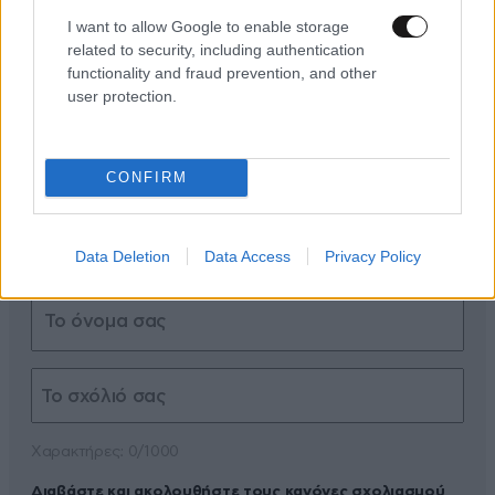
ΣΧΌΛΙΑ ΑΝΑΓΝΩΣΤΏΝ
8
I want to allow Google to enable storage
related to security, including authentication
functionality and fraud prevention, and other
user protection.
CONFIRM
ΠΡΟΣΘΕΣΤΕ ΤΟ ΣΧΟΛΙΟ ΣΑΣ
Data Deletion
Data Access
Privacy Policy
Xαρακτήρες: 0/1000
Διαβάστε και ακολουθήστε τους κανόνες σχολιασμού