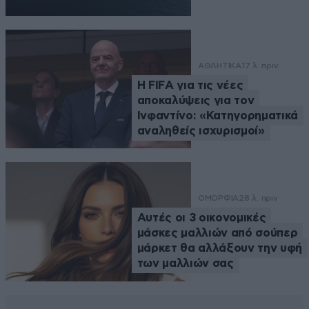
ΑΘΛΗΤΙΚΑ
17 λ. πριν
Η FIFA για τις νέες
αποκαλύψεις για τον
Ινφαντίνο: «Κατηγορηματικά
αναληθείς ισχυρισμοί»
ΟΜΟΡΦΙΑ
28 λ. πριν
Αυτές οι 3 οικονομικές
μάσκες μαλλιών από σούπερ
μάρκετ θα αλλάξουν την υφή
των μαλλιών σας