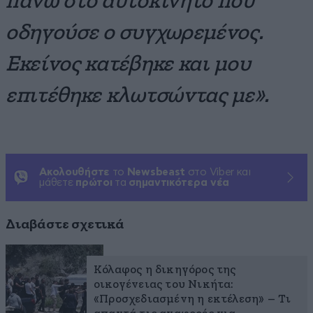
πάνω στο αυτοκίνητο που
οδηγούσε ο συγχωρεμένος.
Εκείνος κατέβηκε και μου
επιτέθηκε κλωτσώντας με».
Ακολουθήστε
το
Newsbeast
στο Viber και
μάθετε
πρώτοι
τα
σημαντικότερα νέα
Διαβάστε σχετικά
Κόλαφος η δικηγόρος της
οικογένειας του Νικήτα:
«Προσχεδιασμένη η εκτέλεση» – Τι