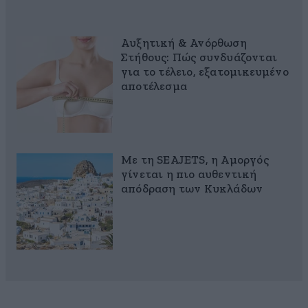
Αυξητική & Ανόρθωση
Στήθους: Πώς συνδυάζονται
για το τέλειο, εξατομικευμένο
αποτέλεσμα
Με τη SEAJETS, η Αμοργός
γίνεται η πιο αυθεντική
απόδραση των Κυκλάδων