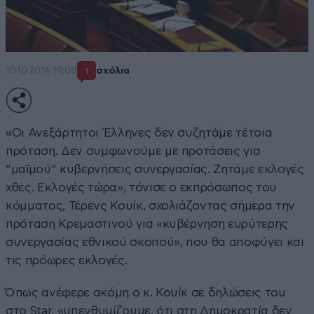
10·10·2014 19:08
σχόλια
1
«Οι Ανεξάρτητοι Έλληνες δεν συζητάμε τέτοια
πρόταση. Δεν συμφωνούμε με προτάσεις για
“μαϊμού” κυβερνήσεις συνεργασίας. Ζητάμε εκλογές
χθες. Εκλογές τώρα», τόνισε ο εκπρόσωπος του
κόμματος, Τέρενς Κουίκ, σχολιάζοντας σήμερα την
πρόταση Κρεμαστινού για «κυβέρνηση ευρύτερης
συνεργασίας εθνικού σκοπού», που θα αποφύγει και
τις πρόωρες εκλογές.
Όπως ανέφερε ακόμη ο κ. Κουίκ σε δηλώσεις του
στο Star, «υπενθυμίζουμε, ότι στη Δημοκρατία δεν