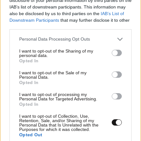
disclosure of your personal information by third parties on the
IAB’s list of downstream participants. This information may
ΕΛΛΑΔΑ
06·08·2026 21:47
also be disclosed by us to third parties on the
IAB’s List of
Τραγωδία στα Μάλια: «Ο πανικός τη σκότωσε»
Downstream Participants
that may further disclose it to other
– Τι λένε μάρτυρες για τη 42χρονη Ολλανδή
third parties.
που πνίγηκε προσπαθώντας να σώσει τη φίλη
Please note that this website/app uses one or more Google
Personal Data Processing Opt Outs
της
services and may gather and store information including but
not limited to your visit or usage behaviour. You may click to
I want to opt-out of the Sharing of my
personal data.
grant or deny consent to Google and its third-party tags to
Opted In
use your data for below specified purposes in below Google
consent section.
I want to opt-out of the Sale of my
Personal Data.
Opted In
I want to opt-out of processing my
Personal Data for Targeted Advertising.
Opted In
I want to opt-out of Collection, Use,
Retention, Sale, and/or Sharing of my
Personal Data that Is Unrelated with the
Purposes for which it was collected.
Opted Out