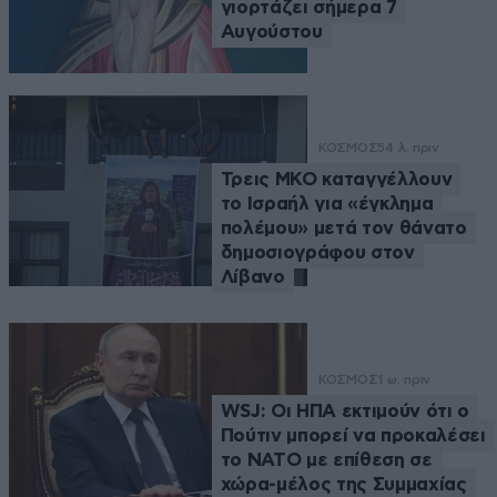
γιορτάζει σήμερα 7
Αυγούστου
ΚΟΣΜΟΣ
54 λ. πριν
Τρεις ΜΚΟ καταγγέλλουν
το Ισραήλ για «έγκλημα
πολέμου» μετά τον θάνατο
δημοσιογράφου στον
Λίβανο
ΚΟΣΜΟΣ
1 ω. πριν
WSJ: Οι ΗΠΑ εκτιμούν ότι ο
Πούτιν μπορεί να προκαλέσει
το ΝΑΤΟ με επίθεση σε
χώρα-μέλος της Συμμαχίας