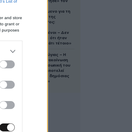
B’s List of
που «υιοθέτησε» τον
Αφγανό
κατηγορούμενο για τη
δολοφονία της
er and store
Ελίζαμπεθ Ρος:
to grant or
«Είμαστε
ed purposes
συντετριμμένοι – Δεν
έδειξε ποτέ ότι ήταν
ικανός για κάτι τέτοιο»
Χρίστος Κούγιας – Η
αυστηρή ανακοίνωση
για την προσωπική του
ζωή: «Δεν αποτελεί
αντικείμενο δημόσιας
συζήτησης»