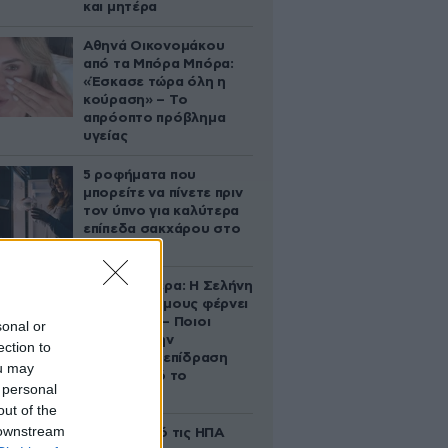
και μητέρα
Αθηνά Οικονομάκου
από τα Μπόρα Μπόρα:
«Έσκασε τώρα όλη η
κούραση» – Το
απρόοπτο πρόβλημα
υγείας
5 ροφήματα που
μπορείτε να πίνετε πριν
τον ύπνο για καλύτερα
επίπεδα σακχάρου στο
αίμα
Ζώδια σήμερα: Η Σελήνη
στους Διδύμους φέρνει
ανατροπές – Ποιοι
sonal or
δέχονται την
ection to
ευεργετική επίδραση
ou may
του Δία από το
 personal
απόγευμα;
out of the
 downstream
Ζευγάρι από τις ΗΠΑ