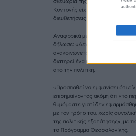
σκευωρία της Novartis, το γεγονό
authenti
Κοντονής είχε πει ότι λειτουργο
διευθετήσεις».
Αναφορικά με τα δημοσκοπικά π
δήλωσε: «Δεν βλέπω κάποια δημοσ
ανακοινώνεται ένα κόμμα». Και, 
διατηρεί ένα κοινό» αλλά με μικ
από την πολιτική.
«Προσπαθεί να εμφανίσει ότι είνα
επισημαίνοντας ακόμη ότι «το π
θυμόμαστε γιατί δεν εφαρμόσθηκε
με τον τρόπο του, χωρίς συνολικ
της πολιτικής εξαπάτησης», με τ
το Πρόγραμμα Θεσσαλονίκης.