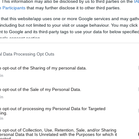
. This information may also be disclosed by us to third parties on the
IA
τόσο, ξεκαθάρισε, «δεν υπάρχει θέμα
Participants
that may further disclose it to other third parties.
ρκία».
 that this website/app uses one or more Google services and may gath
including but not limited to your visit or usage behaviour. You may click 
 to Google and its third-party tags to use your data for below specifi
ogle consent section.
l Data Processing Opt Outs
o opt-out of the Sharing of my personal data.
In
o opt-out of the Sale of my Personal Data.
In
to opt-out of processing my Personal Data for Targeted
ing.
In
o opt-out of Collection, Use, Retention, Sale, and/or Sharing
ersonal Data that Is Unrelated with the Purposes for which it
lected.