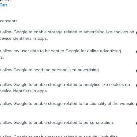
Out
consents
o allow Google to enable storage related to advertising like cookies on
evice identifiers in apps.
o allow my user data to be sent to Google for online advertising
s.
to allow Google to send me personalized advertising.
o allow Google to enable storage related to analytics like cookies on
πρωθυπουργού Αλέξη Τσίπρα στην κεντρική
evice identifiers in apps.
θέμα της συνέντευξης. Ερωτηθείς για τις
o allow Google to enable storage related to functionality of the website
 ο υπουργός Υγείας Άδωνις Γεωργιάδης, ο
 σχολίασε: «Ο κ. Γεωργιάδης έχει τον δικό
ένα δικό του σκεπτικό. Όταν έρχεσαι όμως με τη
o allow Google to enable storage related to personalization.
ότητας, είναι εύλογο να υπενθυμίσει κάποιος τη
o allow Google to enable storage related to security, including