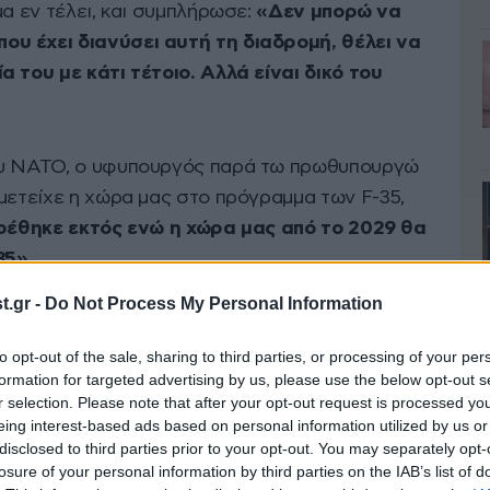
μα εν τέλει, και συμπλήρωσε:
«Δεν μπορώ να
υ έχει διανύσει αυτή τη διαδρομή, θέλει να
 του με κάτι τέτοιο. Αλλά είναι δικό του
ου ΝΑΤΟ, ο υφυπουργός παρά τω πρωθυπουργώ
μετείχε η χώρα μας στο πρόγραμμα των F-35,
βρέθηκε εκτός ενώ η χώρα μας από το 2029 θα
35».
.gr -
Do Not Process My Personal Information
 ένα αμυντικό πρόγραμμα 25 δισ. μέχρι το
α υποθηκεύσουμε το μέλλον των επόμενων
to opt-out of the sale, sharing to third parties, or processing of your per
formation for targeted advertising by us, please use the below opt-out s
εόνασμα μπορούμε να χρηματοδοτούμε
r selection. Please note that after your opt-out request is processed y
αράλληλα.
eing interest-based ads based on personal information utilized by us or
disclosed to third parties prior to your opt-out. You may separately opt-
losure of your personal information by third parties on the IAB’s list of
μπορεί να υποδείξει σε άλλες χώρες τι θα κάνουν