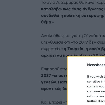
το αν ο Α. Σαμαράς θα κάνει κόμ
καταλάβω πώς ένας άνθρωπος πο
συνδεθεί η πολιτική υστεροφημία
θέμα».
Ακολούθως και για τη Σύνοδο τ
υπενθύμισε ότι «το 2019 δεν συμ
συμμετείχε
η Τουρκία, η οποία 
αρχίσει να παραλαμβάνει 20 F-
Newsbeast
Επιπροσθέτως,
«η χώρα μας έχει
2037 -κι αυτό γίνεται χωρίς ν
If you wish 
sensitive in
γενεών. Γιατί μέσα από το πλ
confirm you
αμυντικές δαπάνες»
, εξήγησε π
continue se
information 
further disc
Και, μπορεί «η χώρα μας να μην 