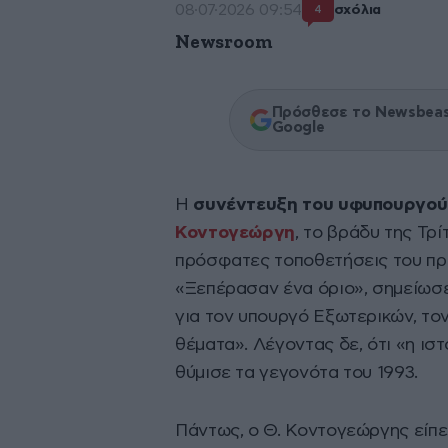
08·07·2026 09:54
σχόλια
4
Newsroom
Πρόσθεσε το Newsbeast
Google
Η
συνέντευξη του υφυπουργού
Κοντογεώργη
, το βράδυ της Τρί
πρόσφατες τοποθετήσεις του π
«Ξεπέρασαν ένα όριο», σημείωσε 
για τον υπουργό Εξωτερικών, το
θέματα». Λέγοντας δε, ότι «η ι
θύμισε τα γεγονότα του 1993.
Πάντως, ο Θ. Κοντογεώργης είπε