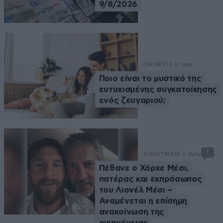
9/8/2026
ON NET
12 λ. πριν
Ποιο είναι το μυστικό της
ευτυχισμένης συγκατοίκησης
ενός ζευγαριού;
1
ΑΘΛΗΤΙΚΑ
16 λ. πριν
Πέθανε ο Χόρχε Μέσι,
πατέρας και εκπρόσωπος
του Λιονέλ Μέσι –
Αναμένεται η επίσημη
ανακοίνωση της
οικογένειας