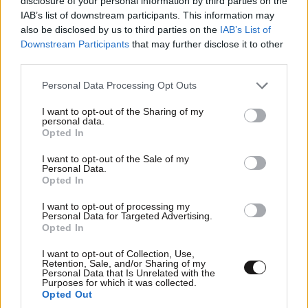
disclosure of your personal information by third parties on the
IAB’s list of downstream participants. This information may
also be disclosed by us to third parties on the
IAB’s List of
Downstream Participants
that may further disclose it to other
third parties.
Τσουκαλάς: Xρειάζεται άλλη εξωτερική πολιτική
με στρατηγικό βάθος
Please note that this website/app uses one or more Google
Personal Data Processing Opt Outs
services and may gather and store information including but
not limited to your visit or usage behaviour. You may click to
I want to opt-out of the Sharing of my
personal data.
grant or deny consent to Google and its third-party tags to
Opted In
use your data for below specified purposes in below Google
consent section.
I want to opt-out of the Sale of my
Personal Data.
Opted In
I want to opt-out of processing my
Personal Data for Targeted Advertising.
Opted In
I want to opt-out of Collection, Use,
Retention, Sale, and/or Sharing of my
Personal Data that Is Unrelated with the
Purposes for which it was collected.
Opted Out
Χαρδαλιάς: Καμία ανεμογεννήτρια στα καμένα