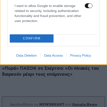
I want to allow Google to enable storage
related to security, including authentication
functionality and fraud prevention, and other
user protection.
CONFIRM
Data Deletion
Data Access
Privacy Policy
«Πυρά» ΠΑΣΟΚ σε Σκέρτσο: «Οι πίνακές του
διαρκούν μέχρι τους επόμενους»
Ακολουθήστε το
NEWSBEAST
στο
Google News