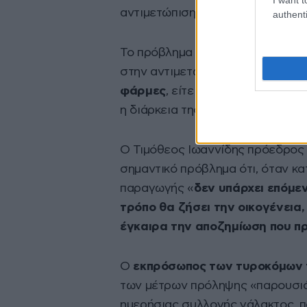
αντιμετώπισης του προβλήματος»
authenti
Το πρόβλημα της ευλογιάς, σύμφ
στην αντιμετώπισή του αφού
ο ι
φάρμες
, είτε από την μεταφορά
η διάρκεια της ζωή του είναι περί
Ο Τιμόθεος Ιωαννίδης πρόεδρος
σημαντικό πρόβλημα ότι, όταν κ
παραγωγής «
δεν υπάρχει επόμεν
τρόπο θα ζήσει την οικογένεια,
έγκαιρα την αποζημίωση που πρ
Ο
εκπρόσωπος των τυροκόμων 
των μέτρων πρόληψης «παρουσιά
ημερήσιας συλλογής γάλακτος, π