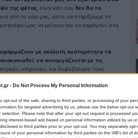
ϊόν της φέτας
, είναι κάτι που
δεν θα το
ερνά από το χέρι μας, ώστε να στηρίξουμε το
ηνοτρόφοι μας να μείνουν και να παράγουν στα
 εφαρμόζουν με απόλυτη αυστηρότητα τα
ανακοινωθεί, να συνεργάζονται με τις
ιατρικές υπηρεσίες, και διαβεβαίωσε τους
 κεφάλαιο πλήττεται από την
ευλογιά
και τα ζώα
.gr -
Do Not Process My Personal Information
ροβλεφθεί αυξημένες αποζημιώσεις που
στοιχη περίοδο του 2023
».
to opt-out of the sale, sharing to third parties, or processing of your per
formation for targeted advertising by us, please use the below opt-out s
 των μέτρων που έχουν επιβληθεί έχουν
r selection. Please note that after your opt-out request is processed y
eing interest-based ads based on personal information utilized by us or
αιγοπρόβατα τους μέσα στις σταυλικές
disclosed to third parties prior to your opt-out. You may separately opt-
χέθηκε ότι «
θα ενισχύσουμε τους
losure of your personal information by third parties on the IAB’s list of