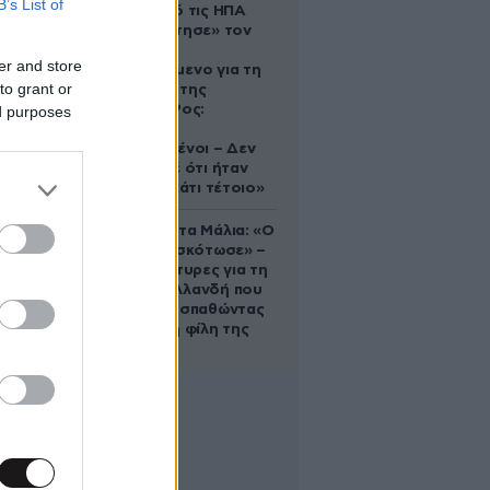
B’s List of
Ζευγάρι από τις ΗΠΑ
που «υιοθέτησε» τον
Αφγανό
er and store
κατηγορούμενο για τη
to grant or
δολοφονία της
Ελίζαμπεθ Ρος:
ed purposes
«Είμαστε
συντετριμμένοι – Δεν
έδειξε ποτέ ότι ήταν
ικανός για κάτι τέτοιο»
Τραγωδία στα Μάλια: «Ο
πανικός τη σκότωσε» –
Τι λένε μάρτυρες για τη
42χρονη Ολλανδή που
πνίγηκε προσπαθώντας
να σώσει τη φίλη της