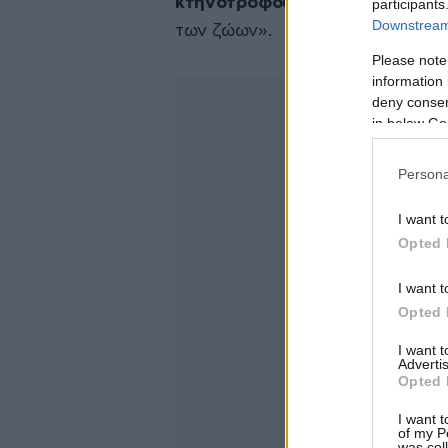
κτηνοτρόφους μας με για τις 
participants
Downstream 
των ζώων».
Please note
information 
deny consent
in below Go
Persona
I want t
Opted 
I want t
Opted 
I want 
Advertis
Opted 
I want t
of my P
was col