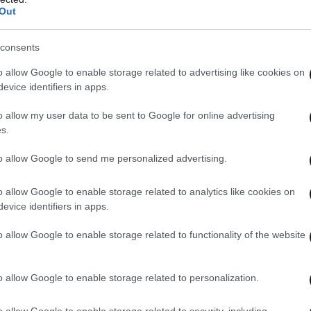
Out
consents
o allow Google to enable storage related to advertising like cookies on
evice identifiers in apps.
o allow my user data to be sent to Google for online advertising
s.
to allow Google to send me personalized advertising.
ην τήρηση των μέτρων βιοασφάλειας, καθώς και
o allow Google to enable storage related to analytics like cookies on
evice identifiers in apps.
ν «
είναι η Περιφέρεια Δυτικής Μακεδονίας
» κι
που χρειάζεται,
παραμένοντας στο πλευρό των
o allow Google to enable storage related to functionality of the website
Μαγνησίας κι η Ξάνθη
είναι οι περιοχές που
ύσματα ευλογιάς
κι ο κ. Κέλλας ανακοίνωσε τον
o allow Google to enable storage related to personalization.
ος στην περιοχή των Τρικάλων
δηλώνοντας ότι
κές υπηρεσίες βρίσκεται σε εξέλιξη επιχείρηση
o allow Google to enable storage related to security, including