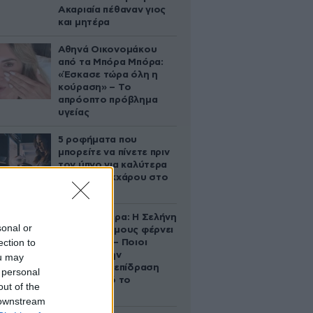
Ακαριαία πέθαναν γιος
και μητέρα
Αθηνά Οικονομάκου
από τα Μπόρα Μπόρα:
«Έσκασε τώρα όλη η
κούραση» – Το
απρόοπτο πρόβλημα
υγείας
5 ροφήματα που
μπορείτε να πίνετε πριν
τον ύπνο για καλύτερα
επίπεδα σακχάρου στο
αίμα
Ζώδια σήμερα: Η Σελήνη
sonal or
στους Διδύμους φέρνει
ection to
ανατροπές – Ποιοι
δέχονται την
ou may
ευεργετική επίδραση
 personal
του Δία από το
out of the
απόγευμα;
 downstream