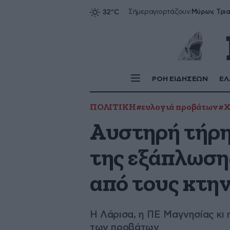
Σήμερα
γιορτάζουν:
ΡΟΗ ΕΙΔΗΣΕΩΝ
ΕΛ
ΠΟΛΙΤΙΚΗ
#ευλογιά προβάτων
#Χ
Αυστηρή τήρη
της εξάπλωσης
από τους κτη
Η Λάρισα, η ΠΕ Μαγνησίας κι 
των προβάτων