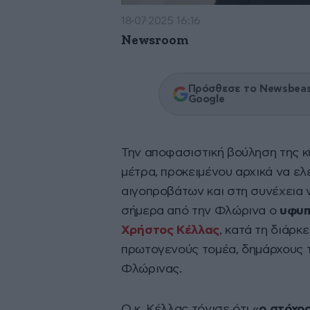
18·07·2025 16:16
Newsroom
Πρόσθεσε το Newsbeast
Google
Την αποφασιστική βούληση της 
μέτρα, προκειμένου αρχικά να ε
αιγοπροβάτων και στη συνέχεια 
σήμερα από την Φλώρινα ο
υφυπ
Χρήστος Κέλλας
, κατά τη διάρ
πρωτογενούς τομέα, δημάρχους τ
Φλώρινας.
Ο κ. Κέλλας τόνισε ότι «
ο στόχο