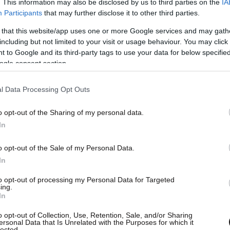
ζωοτροφές
, λόγω του μακροχρόνιου εγκλεισμού
. This information may also be disclosed by us to third parties on the
IA
Participants
that may further disclose it to other third parties.
 that this website/app uses one or more Google services and may gath
including but not limited to your visit or usage behaviour. You may click 
 to Google and its third-party tags to use your data for below specifi
ogle consent section.
l Data Processing Opt Outs
o opt-out of the Sharing of my personal data.
In
o opt-out of the Sale of my Personal Data.
In
to opt-out of processing my Personal Data for Targeted
ing.
In
o opt-out of Collection, Use, Retention, Sale, and/or Sharing
ersonal Data that Is Unrelated with the Purposes for which it
lected.