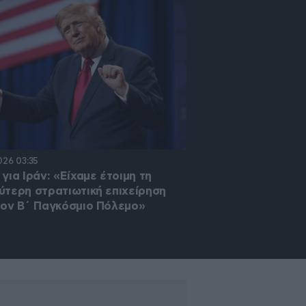
026 03:35
05·08·2026 23:25
για Ιράν: «Είχαμε έτοιμη τη
Νέα προειδοποίηση 
ύτερη στρατιωτική επιχείρηση
ΗΠΑ για πλήγματα σ
τον Β΄ Παγκόσμιο Πόλεμο»
εγκαταστάσεις του 
επίθεση