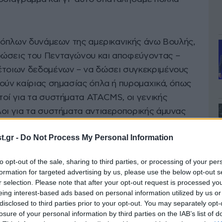
ενόπλων δυνάμεων της αμερικανικής άνω Βουλής,
ρώσεις του Πενταγώνου και αποφεύγοντας –
έτοιων δεδομένων – να δώσει συγκεκριμένους
ούν καίριας σημασίας όπλα ή πυρομαχικά, όπως
τοί για τα συστήματα ATACMS, οι γενικής
λοι για τα συστήματα αντιαεροπορικής άμυνας
.gr -
Do Not Process My Personal Information
ίησε πως οι ΗΠΑ δεν θα ήταν σε θέση να
to opt-out of the sale, sharing to third parties, or processing of your per
εταμένου πολέμου,
ότι «βρισκόμαστε σε
formation for targeted advertising by us, please use the below opt-out s
ταν αν δεν διεξαγόταν ο πόλεμος στο Ιράν».
r selection. Please note that after your opt-out request is processed y
eing interest-based ads based on personal information utilized by us or
disclosed to third parties prior to your opt-out. You may separately opt-
losure of your personal information by third parties on the IAB’s list of