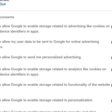
Out
consents
o allow Google to enable storage related to advertising like cookies on
evice identifiers in apps.
 από το κοινοβούλιο πελώρια αύξηση του
o allow my user data to be sent to Google for online advertising
προϋπολογισμού της κυβέρνησης Τραμπ για το
s.
οίο αρχίζει τον Οκτώβριο) προβλέπει ιλιγγιώδεις
to allow Google to send me personalized advertising.
δόν 1,5 τρισεκατομμυρίων δολαρίων, κάτι που ο
ισε στο CBS πως όταν αναδείχτηκε μέλος της
o allow Google to enable storage related to analytics like cookies on
evice identifiers in apps.
όνια, ο στρατιωτικός προϋπολογισμός της χώρας
 700 δισ. δολάρια σε ετήσια βάση.
o allow Google to enable storage related to functionality of the website
άγωνο, ο πόλεμος εναντίον του Ιράν κόστισε
o allow Google to enable storage related to personalization.
α τα τέλη Απριλίου, με το μεγαλύτερο μέρος του
χικά. Το ποσό αυτό χαρακτηρίζεται πολύ
o allow Google to enable storage related to security, including