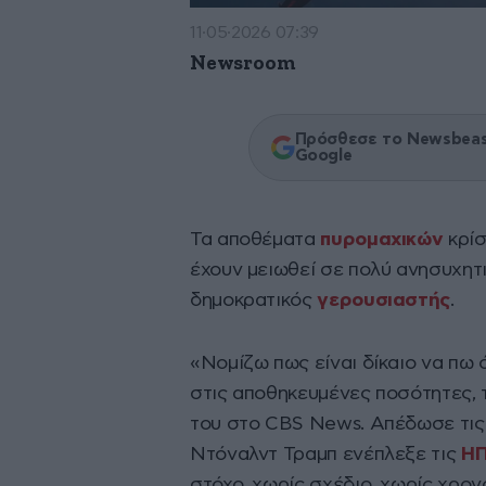
11·05·2026 07:39
Newsroom
Πρόσθεσε το Newsbeast
Google
Τα αποθέματα
πυρομαχικών
κρί
έχουν μειωθεί σε πολύ ανησυχητ
δημοκρατικός
γερουσιαστής
.
«Νομίζω πως είναι δίκαιο να πω 
στις αποθηκευμένες ποσότητες, 
του στο CBS News. Απέδωσε τις 
Ντόναλντ Τραμπ ενέπλεξε τις
Η
στόχο, χωρίς σχέδιο, χωρίς χρο