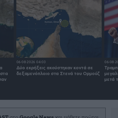
06·08·2026 04:03
06·08·2
έα
Δύο εκρήξεις ακούστηκαν κοντά σε
Τραμπ 
 στα
δεξαμενόπλοιο στα Στενά του Ορμούζ
μεγαλ
σαν
μετά 
AST
στο
Google News
και μάθετε πρώτοι