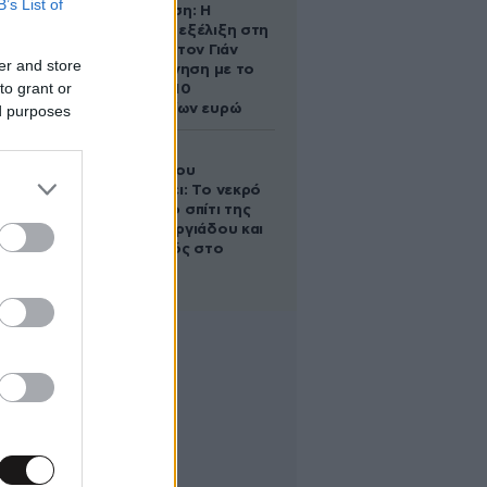
B’s List of
Αθηνά Ωνάση: Η
απρόσμενη εξέλιξη στη
διαμάχη με τον Γιάν
er and store
Τοπς – Η κίνηση με το
to grant or
άλογο των 10
εκατομμυρίων ευρώ
ed purposes
Ο Στράτος
Τζώρτζογλου
αποκαλύπτει: Το νεκρό
έμβρυο στο σπίτι της
Μαρίας Γεωργιάδου και
ο εγκλεισμός στο
ψυχιατρείο