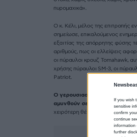
πυρομαχικά».
Ο κ. Κέλι, μέλος της επιτροπής 
σημείωσε, επικαλούμενος ενημε
εξαιτίας της απόρρητης φύσης τ
αριθμούς, πως οι ελλείψεις αφορ
οι πύραυλοι κρουζ Tomahawk, αυ
χρήσης πύραυλοι SM-3, οι πύραυ
Patriot.
Newsbeast
Ο γερουσιαστής Κέλι προειδοπο
If you wish 
αμυνθούν σε περίπτωση παρατ
sensitive in
χειρότερη θέση απ’ ό,τι θα ήμασ
confirm you
continue se
information 
further disc