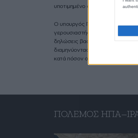
υποτιμημένο από αναλυτές.
authenti
Ο υπουργός Πολέμου Πιτ Χέγκσε
γερουσιαστής Κέλι, κρίνοντας μ
δηλώσεις βασισμένες σε «απόρρ
διαμηνύοντας ότι ο νομικός σύμβ
κατά πόσον ο δημοκρατικός «παρ
ΠΌΛΕΜΟΣ ΗΠΑ–ΙΡ