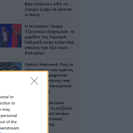
Βρετανία που είδε το
όνειρο ζωής να γίνεται
στάχτη
Ο Ντόναλντ Τραμπ
Τζούνιορ εξαγόρασε το
μερίδιο της Κίμπερλι
Γκίλφοϊλ στην πολυτελή
έπαυλη των 13,6 εκατ.
δολαρίων
Παλάτι Marivent: Πώς οι
κληρονόμοι του Ιωάννη
Σαριδάκη αφαίρεσαν
1.300 έργα τέχνης από
τη βασιλική οικογένεια
της Ισπανίας
sonal or
ection to
Ο Άλεκ Μπάλντουιν
ζήτησε από τη σύζυγό
ou may
του να κάνουν ακόμα
 personal
ένα παιδί – Η επική
out of the
αντίδρασή της
 downstream