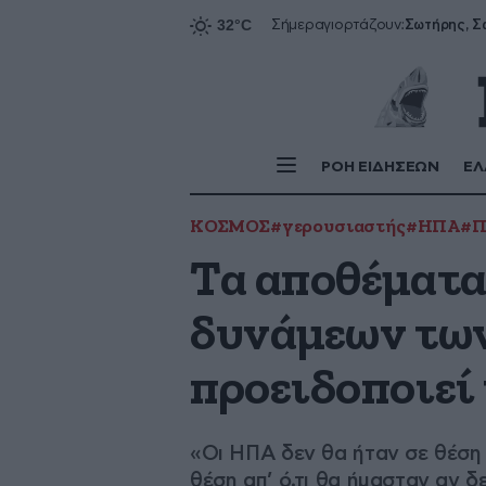
Σήμερα
γιορτάζουν:
ΡΟΗ ΕΙΔΗΣΕΩΝ
ΕΛ
ΚΟΣΜΟΣ
#γερουσιαστής
#ΗΠΑ
#Π
Τα αποθέματα
δυνάμεων των
προειδοποιεί
«Οι ΗΠΑ δεν θα ήταν σε θέση
θέση απ’ ό,τι θα ήμασταν αν 