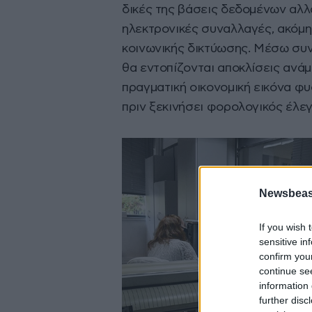
δικές της βάσεις δεδομένων αλλ
ηλεκτρονικές συναλλαγές, ακόμη 
κοινωνικής δικτύωσης. Μέσω σ
θα εντοπίζονται αποκλίσεις ανά
πραγματική οικονομική εικόνα φ
πριν ξεκινήσει φορολογικός έλεγ
Newsbeast
If you wish 
sensitive in
confirm you
continue se
information 
further disc