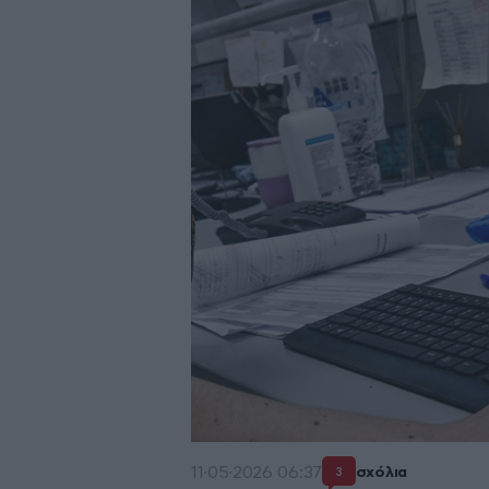
11·05·2026 06:37
σχόλια
3