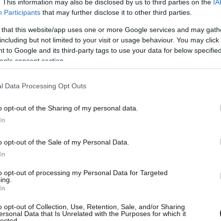
. This information may also be disclosed by us to third parties on the
IA
Participants
that may further disclose it to other third parties.
 that this website/app uses one or more Google services and may gath
including but not limited to your visit or usage behaviour. You may click 
 to Google and its third-party tags to use your data for below specifi
ogle consent section.
l Data Processing Opt Outs
o opt-out of the Sharing of my personal data.
In
αι σε προγνωστικά μοντέλα ανάλυσης κινδύνου
o opt-out of the Sale of my Personal Data.
οημοσύνης που θα «σαρώνουν» οικονομικές
In
ώντας μοτίβα
φοροδιαφυγής
, αδήλωτης
to opt-out of processing my Personal Data for Targeted
ing.
 στόχαστρο μπαίνουν επιχειρήσεις υψηλού
In
ού εμπορίου αλλά και κυκλώματα ενδοκοινοτικού
o opt-out of Collection, Use, Retention, Sale, and/or Sharing
ersonal Data that Is Unrelated with the Purposes for which it
lected.