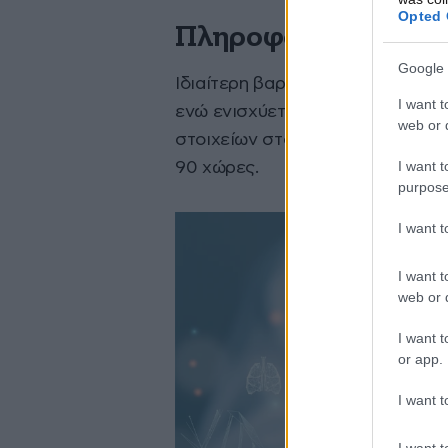
Opted 
Πληροφορίες από 90
Google 
Ιδιαίτερη βαρύτητα δίνεται στου
I want t
ενώ ενισχύεται και ο εντοπισμό
web or d
στοιχείων στο εξωτερικό μέσω 
I want t
90 χώρες.
purpose
I want 
I want t
web or d
I want t
or app.
I want t
I want t