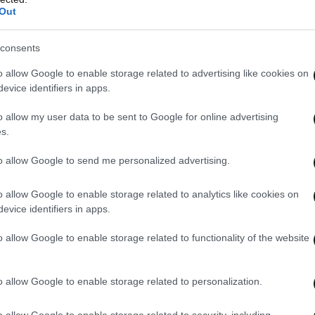
Out
 χώρες
consents
ς ελέγχους για παράνομες αγροτικές ενισχύσεις,
o allow Google to enable storage related to advertising like cookies on
ς τραπεζικών καταθέσεων και περιουσιακών
evice identifiers in apps.
ανταλλαγής πληροφοριών με περισσότερες από
o allow my user data to be sent to Google for online advertising
s.
to allow Google to send me personalized advertising.
o allow Google to enable storage related to analytics like cookies on
evice identifiers in apps.
o allow Google to enable storage related to functionality of the website
o allow Google to enable storage related to personalization.
o allow Google to enable storage related to security, including