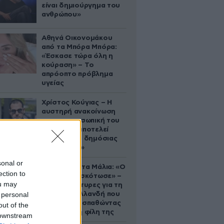
είναι δημιούργημα του
ανθρώπου»
Αθηνά Οικονομάκου
από τα Μπόρα Μπόρα:
«Έσκασε τώρα όλη η
κούραση» – Το
απρόοπτο πρόβλημα
υγείας
Χρίστος Κούγιας – Η
αυστηρή ανακοίνωση
για την προσωπική του
ζωή: «Δεν αποτελεί
αντικείμενο δημόσιας
συζήτησης»
sonal or
Τραγωδία στα Μάλια: «Ο
ection to
πανικός τη σκότωσε» –
ou may
Τι λένε μάρτυρες για τη
 personal
42χρονη Ολλανδή που
πνίγηκε προσπαθώντας
out of the
να σώσει τη φίλη της
 downstream