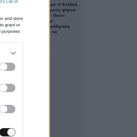
B’s List of
Ζώδια σήμερα: Η Σελήνη
στους Διδύμους φέρνει
ανατροπές – Ποιοι
er and store
δέχονται την
to grant or
ευεργετική επίδραση
ed purposes
του Δία από το
απόγευμα;