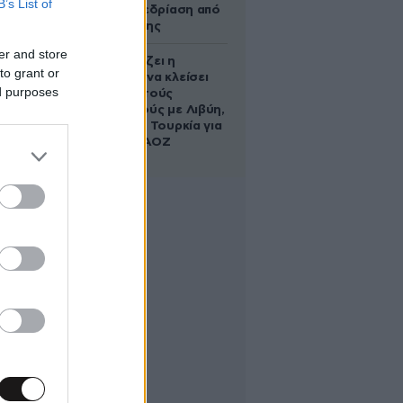
B’s List of
live σε συνεδρίαση από
το μπάνιο της
er and store
Πώς σχεδιάζει η
to grant or
κυβέρνηση να κλείσει
ed purposes
τους ανοιχτούς
λογαριασμούς με Λιβύη,
Αλβανία και Τουρκία για
τη χάραξη ΑΟΖ