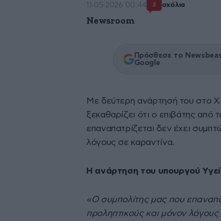
11·05·2026 00:44
σχόλια
3
Newsroom
Πρόσθεσε το Newsbeast
Google
Με δεύτερη ανάρτησή του στο Χ
ξεκαθαρίζει ότι ο επιβάτης από 
επαναπατρίζεται δεν έχει συμπ
λόγους σε καραντίνα.
Η ανάρτηση του υπουργού Υγεί
«Ο συμπολίτης μας που επαναπα
προληπτικούς και μόνον λόγους 