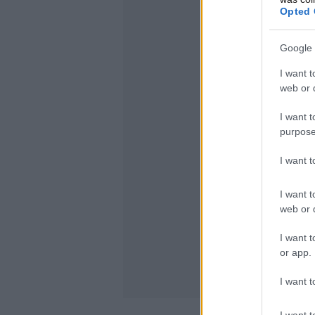
Opted 
Google 
I want t
web or d
I want t
purpose
I want 
I want t
web or d
I want t
or app.
I want t
I want t