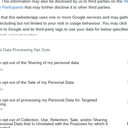
. This information may also be disclosed by us to third parties on the
IA
ης (@AdonisGeorgiadi)
May
Participants
that may further disclose it to other third parties.
 that this website/app uses one or more Google services and may gath
including but not limited to your visit or usage behaviour. You may click 
 to Google and its third-party tags to use your data for below specifi
ogle consent section.
ίας Άδωνις Γεωργιάδης είχε αναφέρει πως «ο
ωρίς ωστόσο να διευκρινίσει εάν πρόκειται για
l Data Processing Opt Outs
ου
ΕΟΔΥ
ξεκαθάρισαν πως η συγκεκριμένη
o opt-out of the Sharing of my personal data.
ποπτο κρούσμα.
In
o opt-out of the Sale of my Personal Data.
In
to opt-out of processing my Personal Data for Targeted
ing.
In
o opt-out of Collection, Use, Retention, Sale, and/or Sharing
ersonal Data that Is Unrelated with the Purposes for which it
lected.