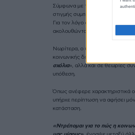
Σύμφωνα με τις ίδιες πληροφορίε
authenti
στιγμής συμπτώματα, ωστόσο οι 
Για τον λόγο αυτό αποφασίστηκε 
ακολουθώντας όλα τα προβλεπόμ
Νωρίτερα, ο υπουργός Υγείας α
κοινωνικής δικτύωσης σε όσα χ
σχόλια
», αλλά και σε θεωρίες σ
υπόθεση.
Όπως ανέφερε χαρακτηριστικά ο 
υπήρχε περίπτωση να αφήσει μόν
κατάσταση.
«Ντρέπομαι για το πώς η κοινων
μας μίσους»
,
έγραψε μεταξύ άλλ