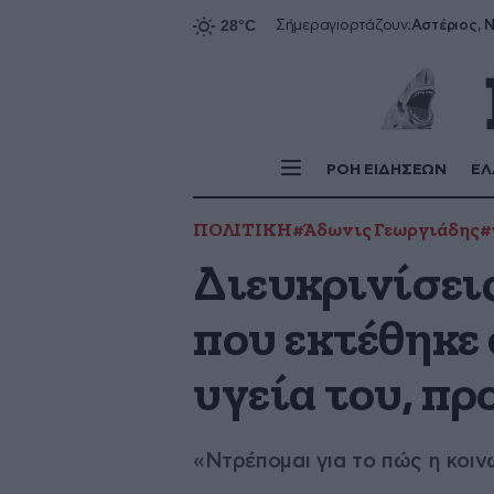
Αστέριος, Ν
Σήμερα
γιορτάζουν:
ΡΟΗ ΕΙΔΗΣΕΩΝ
ΕΛ
ΠΟΛΙΤΙΚΗ
#Άδωνις Γεωργιάδης
#
Διευκρινίσει
που εκτέθηκε 
υγεία του, πρ
«Ντρέπομαι για το πώς η κοιν