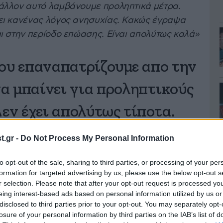
άλλον αυτό λαμβάνουμε προληπτικά μέτρα.
ει κανένας λόγος ανησυχίας. Κακώς έγραψα
ι στην περίοδο επώασης. Είναι απολύτως καλά»
που επαναπατρίζουμε απο την
α μπαίνει για προληπτικούς
Δεν έχει απολύτως τίποτα.
ε στο περιβάλλον αυτό
.gr -
Do Not Process My Personal Information
τικά μέτρα. Είναι απολύτως
to opt-out of the sale, sharing to third parties, or processing of your per
formation for targeted advertising by us, please use the below opt-out s
ανένας λόγος ανησυχίας.
r selection. Please note that after your opt-out request is processed y
eing interest-based ads based on personal information utilized by us or
χει…
disclosed to third parties prior to your opt-out. You may separately opt-
losure of your personal information by third parties on the IAB’s list of