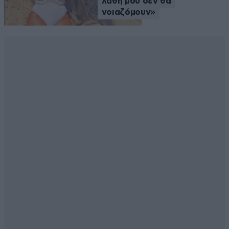
λάθη μου δεν θα
νοιαζόμουν»