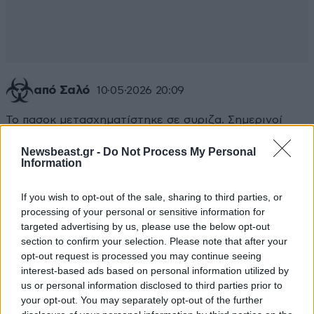
από Σαλό
10·05·2026 20:09
Το πασοκ μετασχηματίστηκε σε συριζα. Σημερινοί
προοδευτικοί, διαμαρτυρόμενοι για τα πάντα. Άρα δεν
Newsbeast.gr -
Do Not Process My Personal
θα το ψηφίσει ό,τι και να είναι. Οφείλουν να
Information
γαβγίζουν για τα πάντα !
If you wish to opt-out of the sale, sharing to third parties, or
Απαντήστε
0
0
processing of your personal or sensitive information for
targeted advertising by us, please use the below opt-out
section to confirm your selection. Please note that after your
opt-out request is processed you may continue seeing
中国共产党
10·05·2026 19:44
interest-based ads based on personal information utilized by
us or personal information disclosed to third parties prior to
Νάτο νάτο όπου νάναι το ψηφίζει. Αν είχε σκοπό να
your opt-out. You may separately opt-out of the further
το κάνει γιατί δεν το έκανε τόσα χρόνια;