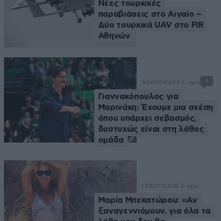
Νέες τουρκικές
παραβιάσεις στο Αιγαίο –
Δύο τουρκικά UAV στο FIR
Αθηνών
1
ΑΘΛΗΤΙΚΑ
39 λ. πριν
Γιαννακόπουλος για
Μαρινάκη: Έχουμε μια σχέση
όπου υπάρχει σεβασμός,
δυστυχώς είναι στη λάθος
ομάδα
LIFESTYLE
45 λ. πριν
Μαρία Μπεκατώρου: «Αν
ξαναγεννιόμουν, για όλα τα