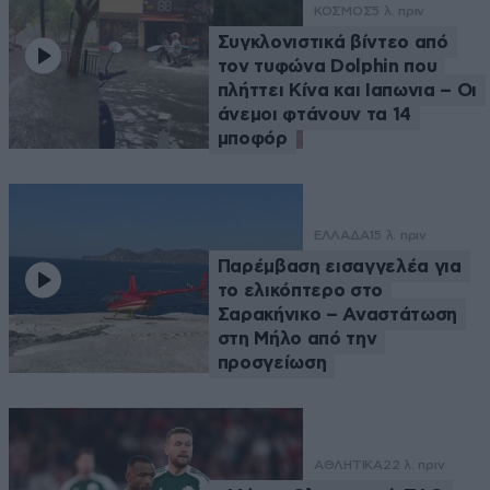
ΚΟΣΜΟΣ
5 λ. πριν
Συγκλονιστικά βίντεο από
τον τυφώνα Dolphin που
πλήττει Κίνα και Ιαπωνια – Οι
άνεμοι φτάνουν τα 14
μποφόρ
ΕΛΛΑΔΑ
15 λ. πριν
Παρέμβαση εισαγγελέα για
το ελικόπτερο στο
Σαρακήνικο – Αναστάτωση
στη Μήλο από την
προσγείωση
ΑΘΛΗΤΙΚΑ
22 λ. πριν