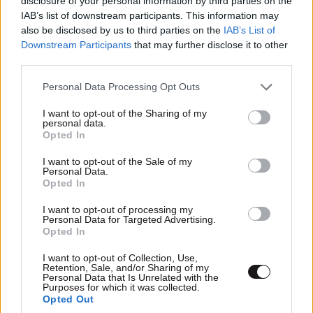
disclosure of your personal information by third parties on the
IAB’s list of downstream participants. This information may
also be disclosed by us to third parties on the
IAB’s List of
Απαντήστε
1
0
Downstream Participants
that may further disclose it to other
third parties.
Please note that this website/app uses one or more Google
Personal Data Processing Opt Outs
TRENDING
services and may gather and store information including but
not limited to your visit or usage behaviour. You may click to
I want to opt-out of the Sharing of my
personal data.
grant or deny consent to Google and its third-party tags to
Opted In
use your data for below specified purposes in below Google
consent section.
I want to opt-out of the Sale of my
Personal Data.
Opted In
I want to opt-out of processing my
Personal Data for Targeted Advertising.
Opted In
I want to opt-out of Collection, Use,
Retention, Sale, and/or Sharing of my
Personal Data that Is Unrelated with the
Purposes for which it was collected.
Opted Out