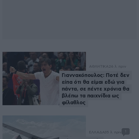
ΑΘΛΗΤΙΚΑ
26 λ. πριν
Γιαννακόπουλος: Ποτέ δεν
είπα ότι θα είμαι εδώ για
πάντα, σε πέντε χρόνια θα
βλέπω τα παιχνίδια ως
φίλαθλος
1
ΕΛΛΑΔΑ
35 λ. πριν