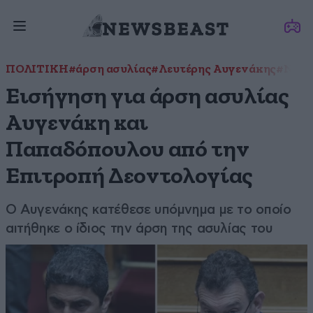
ΠΟΛΙΤΙΚΗ
#άρση ασυλίας
#Λευτέρης Αυγενάκης
#Νίκο
Εισήγηση για άρση ασυλίας
Αυγενάκη και
Παπαδόπουλου από την
Επιτροπή Δεοντολογίας
Ο Αυγενάκης κατέθεσε υπόμνημα με το οποίο
αιτήθηκε ο ίδιος την άρση της ασυλίας του