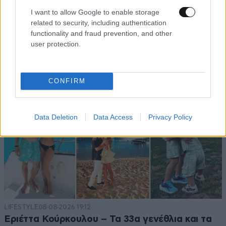
I want to allow Google to enable storage
related to security, including authentication
functionality and fraud prevention, and other
TRENDING
user protection.
CONFIRM
Data Deletion
Data Access
Privacy Policy
LIFESTYLE
08·08·2026 19:12
Εριέττα Κούρκουλου – Τα 33α γενέθλια και τα