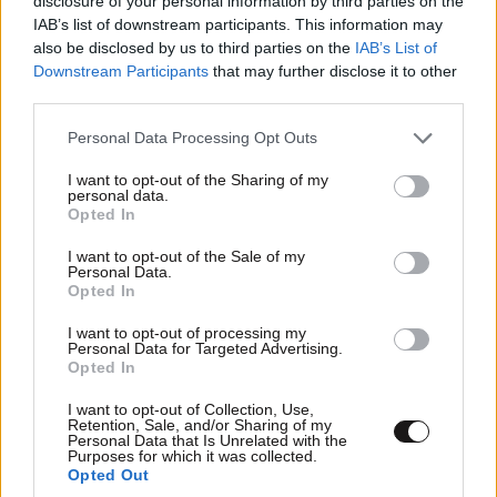
disclosure of your personal information by third parties on the
IAB’s list of downstream participants. This information may
also be disclosed by us to third parties on the
IAB’s List of
Downstream Participants
that may further disclose it to other
third parties.
Please note that this website/app uses one or more Google
Personal Data Processing Opt Outs
services and may gather and store information including but
not limited to your visit or usage behaviour. You may click to
I want to opt-out of the Sharing of my
personal data.
grant or deny consent to Google and its third-party tags to
Opted In
use your data for below specified purposes in below Google
consent section.
I want to opt-out of the Sale of my
Personal Data.
Opted In
Κρητικός 2
15·07·2025 15:12
I want to opt-out of processing my
Personal Data for Targeted Advertising.
Να τιμωρηθούν παραδειγματικά και να επιστρέψει τα
Opted In
λεφτά όλη η οικογένεια Αυγενάκη. Ολοι βλέπαμε τι
I want to opt-out of Collection, Use,
γινόταν με τους βοσκούς αλλά αν μιλουσες την είχες
Retention, Sale, and/or Sharing of my
Personal Data that Is Unrelated with the
άσχημα γιατί ε΄χουν όλοι τους πλάτες και άκρες οπως
Purposes for which it was collected.
λένε. Η απάντηση τους σε παρατήρηση για
Opted Out