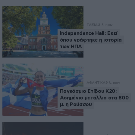
ΤΑΞΙΔΙ
3 λ. πριν
Independence Hall: Εκεί
όπου γράφτηκε η ιστορία
των ΗΠΑ
ΑΘΛΗΤΙΚΑ
9 λ. πριν
Παγκόσμιο Στίβου Κ20:
Ασημένιο μετάλλιο στα 800
μ. η Ρούσσου