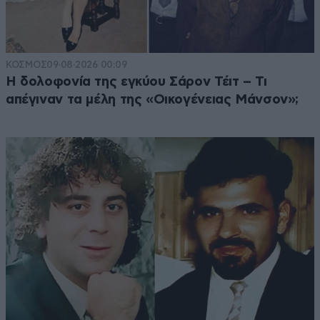
ΚΟΣΜΟΣ
09·08·2026 00:09
Η δολοφονία της εγκύου Σάρον Τέιτ – Τι
απέγιναν τα μέλη της «Οικογένειας Μάνσον»;