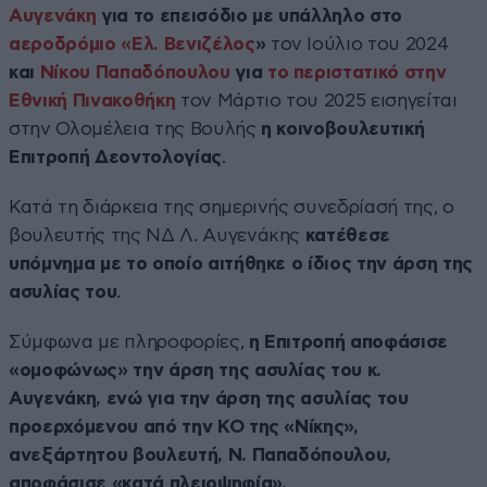
Αυγενάκη
για το επεισόδιο με υπάλληλο στο
αεροδρόμιο «Ελ. Βενιζέλος
»
τον Ιούλιο του 2024
και
Νίκου Παπαδόπουλου
για
το περιστατικό στην
Εθνική Πινακοθήκη
τον Μάρτιο του 2025 εισηγείται
στην Ολομέλεια της Βουλής
η κοινοβουλευτική
Επιτροπή Δεοντολογίας
.
Κατά τη διάρκεια της σημερινής συνεδρίασή της, ο
βουλευτής της ΝΔ Λ. Αυγενάκης
κατέθεσε
υπόμνημα με το οποίο αιτήθηκε ο ίδιος την άρση της
ασυλίας του
.
Σύμφωνα με πληροφορίες,
η Επιτροπή αποφάσισε
«ομοφώνως» την άρση της ασυλίας του κ.
Αυγενάκη, ενώ για την άρση της ασυλίας του
προερχόμενου από την ΚΟ της «Νίκης»,
ανεξάρτητου βουλευτή, Ν. Παπαδόπουλου,
αποφάσισε «κατά πλειοψηφία».