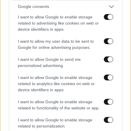
συμμόρφωση είναι. ΠΗΓΑΙΝΕ ΟΠΟΥ ΘΕΣ !!!!!
Google consents
Απαντήστε
0
0
I want to allow Google to enable storage
related to advertising like cookies on web or
device identifiers in apps.
Βαρίδι βορίδης
15·07·2025 13:57
I want to allow my user data to be sent to
Google for online advertising purposes.
#ΜεΤονΑβγενάκη ! 🤣🤣
I want to allow Google to send me
personalized advertising.
Απαντήστε
0
0
I want to allow Google to enable storage
related to analytics like cookies on web or
device identifiers in apps.
ΨΕΚΑΣΜΕΝΟΣ
15·07·2025 13:35
I want to allow Google to enable storage
ΜΕ ΤΟΝ ΟΠΕΚΕΠΕ ΘΑ ΚΑΝΕΙ ΤΟ ΙΔΙΟ Ο κύριος
related to functionality of the website or app.
ΑΥΓΕΝΑΚΗΣ;
I want to allow Google to enable storage
Απαντήστε
0
0
related to personalization.