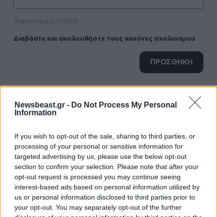
Xαρακτήρες: 0/1000
Διαβάστε και ακολουθήστε τους κανόνες σχολιασμού
ΠΡΟΣΘΗΚΗ
Newsbeast.gr -
Do Not Process My Personal
ΟΛΑ ΣΤΟ ΦΩΣ
15·07·2025 15:14
Information
Κ. ΑΥΓΕΝΑΚΗ....................... ΚΑΙΡΟΣ ΝΑ ΜΑΘΟΥΝ ΚΙ
If you wish to opt-out of the sale, sharing to third parties, or
ΟΣΟΙ ΔΕΝ ΞΕΡΟΥΝ ΤΙ ΓΙΝΟΤΑΝ ΜΕ ΤΑ ΒΟΣΚΟΤΟΠΙΑ
processing of your personal or sensitive information for
targeted advertising by us, please use the below opt-out
Απαντήστε
0
0
section to confirm your selection. Please note that after your
opt-out request is processed you may continue seeing
interest-based ads based on personal information utilized by
us or personal information disclosed to third parties prior to
your opt-out. You may separately opt-out of the further