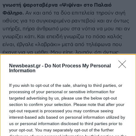
γνωστή ψαροταβέρνα «Ψιψίνα» στο Παλαιό
Φάληρο.
Αν και από τα δύο επιτελεία τηρούν σιγή
ιχθύος για το συγκεκριμένο ραντεβού και αν όντως
υπήρξε, πήρα άνθρωπό μου στα νότια να μου πει αν
γνωρίζει κάτι. Και επειδή γνωρίζω το πόσο καλός
είναι, έβγαλε «λαβράκι» μετά από τηλέφωνα που
έκανε για να μάθει. Μου είπε, λοιπόν, ότι όντως
έφαγαν μαζί, το κλίμα μεταξύ τους ήταν καλό απ’
Newsbeast.gr -
Do Not Process My Personal
ό,τι έμαθε, ο Γιώργος Παπανδρέου κάποια στιγμή
Information
συνομίλησε με τον προπονητή του Ολυμπιακού στο
βόλεϊ, αφού έτρωγε και αυτός στο ίδιο μαγαζί. Όταν
If you wish to opt-out of the sale, sharing to third parties, or
processing of your personal or sensitive information for
τον ρώτησα πόση ώρα κάθισαν, μου είπε «περίπου
targeted advertising by us, please use the below opt-out
τρεις ώρες». Κανείς δεν άκουσε τι ειπώθηκε μεταξύ
section to confirm your selection. Please note that after your
τους.
opt-out request is processed you may continue seeing
interest-based ads based on personal information utilized by
Πομπηία στον ΣΥΡΙΖΑ
us or personal information disclosed to third parties prior to
your opt-out. You may separately opt-out of the further