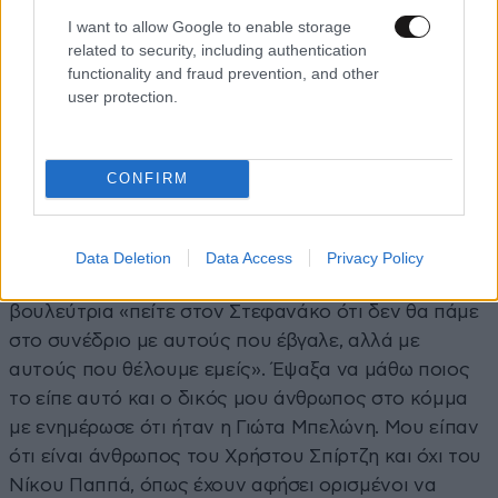
και πήγε «πριονοκορδέλα» τον Κασσελάκη, λέγοντας
I want to allow Google to enable storage
ότι έχει φύγει το παιδί και έχει κάνει δικό του κόμμα,
related to security, including authentication
με γραφεία μεγαλύτερα και από του ΣΥΡΙΖΑ. Υπέροχο
functionality and fraud prevention, and other
όλο αυτό που ζούμε πάντως.
user protection.
«Πείτε στον Στεφανάκο ότι…»
CONFIRM
Όποτε μιλάει η Θεοδώρα Τζάκρη κάνει ντόρο,
ανεξαρτήτως τι πιστεύει ο καθένας για την πολιτική
της τοποθέτηση.
Χθες λοιπόν, κατήγγειλε μέλος της
Data Deletion
Data Access
Privacy Policy
Πολιτικής Γραμματείας που της είπε σύμφωνα με τη
βουλεύτρια «πείτε στον Στεφανάκο ότι δεν θα πάμε
στο συνέδριο με αυτούς που έβγαλε, αλλά με
αυτούς που θέλουμε εμείς». Έψαξα να μάθω ποιος
το είπε αυτό και ο δικός μου άνθρωπος στο κόμμα
με ενημέρωσε ότι ήταν η Γιώτα Μπελώνη. Μου είπαν
ότι είναι άνθρωπος του Χρήστου Σπίρτζη και όχι του
Νίκου Παππά, όπως έχουν αφήσει ορισμένοι να