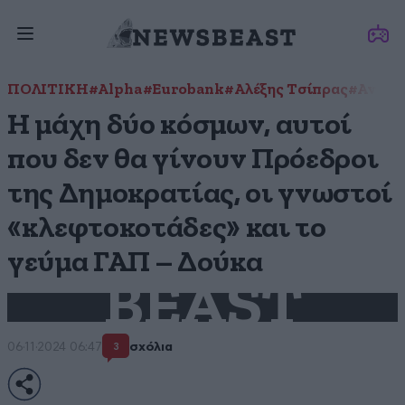
ΠΟΛΙΤΙΚΗ
#Alpha
#Eurobank
#Αλέξης Τσίπρας
#Αντών
Η μάχη δύο κόσμων, αυτοί
που δεν θα γίνουν Πρόεδροι
της Δημοκρατίας, οι γνωστοί
«κλεφτοκοτάδες» και το
γεύμα ΓΑΠ – Δούκα
BEAST
06·11·2024 06:47
σχόλια
3