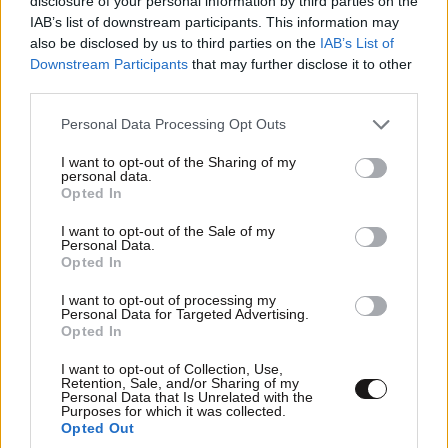
Στον ΣΥΡΙΖΑ μαθαίνω πως ακούγονται διάφορα
disclosure of your personal information by third parties on the
IAB’s list of downstream participants. This information may
τρελά για αναβολή την ύστατη στιγμή του
also be disclosed by us to third parties on the
IAB’s List of
συνεδρίου.
Ρώτησα και μου είπαν πως δεν ισχύει, αν
Downstream Participants
that may further disclose it to other
και κρατώ μια μικρή επιφύλαξη. Ποτέ δεν ξέρεις.
third parties.
Πάντως πολλά θα εξαρτηθούν σήμερα, όταν γίνει
Please note that this website/app uses one or more Google
Personal Data Processing Opt Outs
γνωστό εάν και πόσοι σύνεδροι τελικά κόπηκαν από
services and may gather and store information including but
την περίφημη Επιτροπή Νομιμοποίησης Συνέδρων. Ο
not limited to your visit or usage behaviour. You may click to
I want to opt-out of the Sharing of my
personal data.
Στέφανος Κασσελάκης δεν θα το αφήσει έτσι και
grant or deny consent to Google and its third-party tags to
Opted In
use your data for below specified purposes in below Google
προβλέπω άγριους καβγάδες.
consent section.
I want to opt-out of the Sale of my
Personal Data.
Οι γνωστοί «κλεφτοκοτάδες»
Opted In
I want to opt-out of processing my
Σας ενημέρωσα χθες για το «σχέδιο» των «87» και
Personal Data for Targeted Advertising.
το πώς θα πετάξουν την υποψηφιότητα του
Opted In
Στέφανου Κασσελάκη στο καλάθι των αχρήστων.
Και
I want to opt-out of Collection, Use,
ό,τι σας είπα φάνηκε ότι θα πάρει σάρκα και οστά
Retention, Sale, and/or Sharing of my
Personal Data that Is Unrelated with the
από τη στιγμή που χθες μέλη της ΚΟΕΣ έκοψαν
Purposes for which it was collected.
Opted Out
συνέδρους που πρόσκεινται στον πρώην πρόεδρο