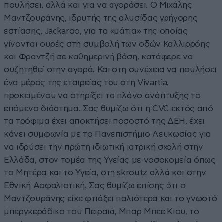
πουλήσει, αλλά και για να αγοράσει. Ο Μιχάλης
Μαντζουράνης, ιδρυτής της αλυσίδας γρήγορης
εστίασης, Jackaroo, για τα «μάτια» της οποίας
γίνονται ουρές στη συμβολή των οδών Καλλιρρόης
και Φραντζή σε καθημερινή βάση, κατάφερε να
συζητηθεί στην αγορά. Και στη συνέχεια να πουλήσει
ένα μέρος της εταιρείας του στη Vivartia,
προκειμένου να στηρίξει το πλάνο ανάπτυξης το
επόμενο διάστημα. Σας θυμίζω ότι η CVC εκτός από
τα τρόφιμα έχει αποκτήσει ποσοστό της ΔΕΗ, έχει
κάνει συμφωνία με το Πανεπιστήμιο Λευκωσίας για
να ιδρύσει την πρώτη ιδιωτική ιατρική σχολή στην
Ελλάδα, στον τομέα της Υγείας με νοσοκομεία όπως
το Μητέρα και το Υγεία, στη skroutz αλλά και στην
Εθνική Ασφαλιστική. Σας θυμίζω επίσης ότι ο
Μαντζουράνης είχε φτιάξει παλιότερα και το γνωστό
μπεργκεράδικο του Πειραιά, Μπαρ Μπεε Κιου, το