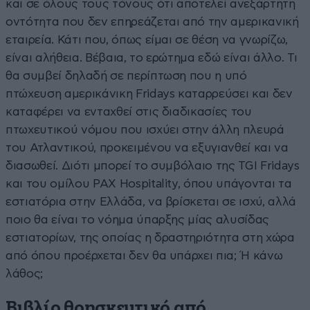
και σε όλους τους τόνους ότι αποτελεί ανεξάρτητη
οντότητα που δεν επηρεάζεται από την αμερικανική
εταιρεία. Κάτι που, όπως είμαι σε θέση να γνωρίζω,
είναι αλήθεια. Βέβαια, το ερώτημα εδώ είναι άλλο. Τι
θα συμβεί δηλαδή σε περίπτωση που η υπό
πτώχευση αμερικάνικη Fridays καταρρεύσει και δεν
καταφέρει να ενταχθεί στις διαδικασίες του
πτωχευτικού νόμου που ισχύει στην άλλη πλευρά
του Ατλαντικού, προκειμένου να εξυγιανθεί και να
διασωθεί. Διότι μπορεί το συμβόλαιο της TGI Fridays
και του ομίλου PAX Hospitality, όπου υπάγονται τα
εστιατόρια στην Ελλάδα, να βρίσκεται σε ισχύ, αλλά
ποιο θα είναι το νόημα ύπαρξης μίας αλυσίδας
εστιατορίων, της οποίας η δραστηριότητα στη χώρα
από όπου προέρχεται δεν θα υπάρχει πια; Ή κάνω
λάθος;
Βιβλίο θρησκευτικό από