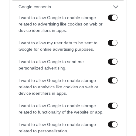
του ΣΥΡΙΖΑ. Πήρα την πλευρά Κασσελάκη να μάθω
Google consents
αν ισχύει και το τι προτίθεται να κάνουν. Στην
I want to allow Google to enable storage
απέναντι γραμμή μου είπαν «είναι γνωστοί
related to advertising like cookies on web or
“κλεφτοκοτάδες” οι 87 και παίζουν με σημαδεμένη
device identifiers in apps.
τράπουλα. Να το γράψεις σε παρακαλώ». Και επειδή
δεν χαλάω χατίρι το έγραψα, αν και δεν μου αρέσουν
I want to allow my user data to be sent to
Google for online advertising purposes.
τέτοιου είδους αντιπαραθέσεις. Τον ρώτησα αν θα
πάει ο Κασσελάκης στο Γκάζι Live όπου θα γίνει το
I want to allow Google to send me
συνέδριο. «Η άποψή μου είναι να μην πάει, γιατί δεν
personalized advertising.
έχει νόημα αν έχουν τους συνέδρους, αλλά αυτό θα
I want to allow Google to enable storage
το αποφασίζει ο Στέφανος Κασσελάκης». Τώρα θα
related to analytics like cookies on web or
μου πείτε πώς γίνεται να έχουν ειπωθεί τέτοιες
device identifiers in apps.
εκφράσεις από στελέχη που ήταν πριν από λίγο μαζί
I want to allow Google to enable storage
στον κοινό αγώνα της «Αριστεράς». Δεν μου κάνει
related to functionality of the website or app.
καμία εντύπωση εμένα. Εδώ το «λαϊκό παιδί των
ΜΜΕ», ο Κώστας Ζαχαριάδης, ο οποίος όταν έβγαινε
I want to allow Google to enable storage
στα Μέσα ήταν ήπιος, βγήκε χθες σε κεντρικό κανάλι
related to personalization.