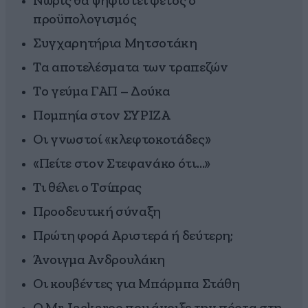
Νωρίς θα ψηφιστεί φέτος ο
προϋπολογισμός
Συγχαρητήρια Μητσοτάκη
Τα αποτελέσματα των τραπεζών
Το γεύμα ΓΑΠ – Δούκα
Πομπηία στον ΣΥΡΙΖΑ
Οι γνωστοί «κλεφτοκοτάδες»
«Πείτε στον Στεφανάκο ότι…»
Τι θέλει ο Τσίπρας
Προοδευτική σύναξη
Πρώτη φορά Αριστερά ή δεύτερη;
Άνοιγμα Ανδρουλάκη
Οι κουβέντες για Μπάρμπα Στάθη