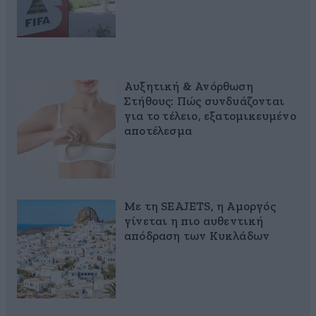
Αυξητική & Ανόρθωση
Στήθους: Πώς συνδυάζονται
για το τέλειο, εξατομικευμένο
αποτέλεσμα
Με τη SEAJETS, η Αμοργός
γίνεται η πιο αυθεντική
απόδραση των Κυκλάδων