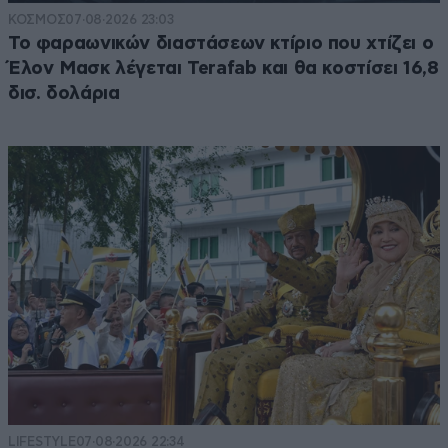
ΚΟΣΜΟΣ
07·08·2026 23:03
Το φαραωνικών διαστάσεων κτίριο που χτίζει ο
Έλον Μασκ λέγεται Terafab και θα κοστίσει 16,8
δισ. δολάρια
LIFESTYLE
07·08·2026 22:34