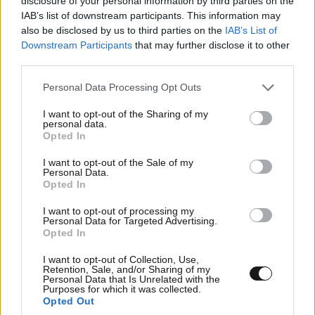
disclosure of your personal information by third parties on the
IAB’s list of downstream participants. This information may
also be disclosed by us to third parties on the
IAB’s List of
Downstream Participants
that may further disclose it to other
third parties.
Please note that this website/app uses one or more Google
Personal Data Processing Opt Outs
services and may gather and store information including but
not limited to your visit or usage behaviour. You may click to
I want to opt-out of the Sharing of my
personal data.
grant or deny consent to Google and its third-party tags to
Opted In
use your data for below specified purposes in below Google
consent section.
I want to opt-out of the Sale of my
Personal Data.
Opted In
ΑΘΛΗΤΙΚΑ
07·08·2026 21:30
Ακυρώνει δύο συμβόλαια ο Λαρεντζάκης και
I want to opt-out of processing my
Personal Data for Targeted Advertising.
υπογράφει σε ελληνική ομάδα-έκπληξη!
Opted In
I want to opt-out of Collection, Use,
Retention, Sale, and/or Sharing of my
Personal Data that Is Unrelated with the
Purposes for which it was collected.
Opted Out