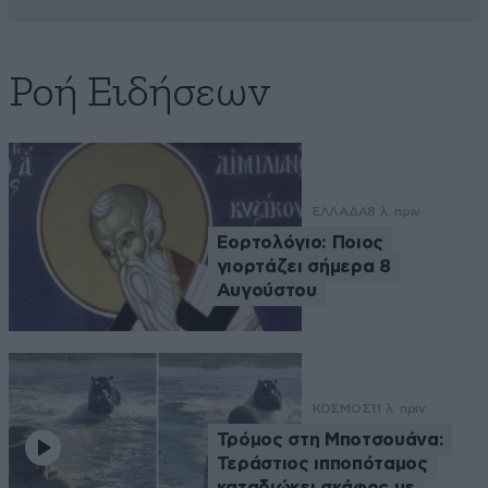
Ροή Ειδήσεων
ΕΛΛΑΔΑ
8 λ. πριν
Εορτολόγιο: Ποιος
γιορτάζει σήμερα 8
Αυγούστου
ΚΟΣΜΟΣ
11 λ. πριν
Τρόμος στη Μποτσουάνα:
Τεράστιος ιπποπόταμος
καταδιώκει σκάφος με