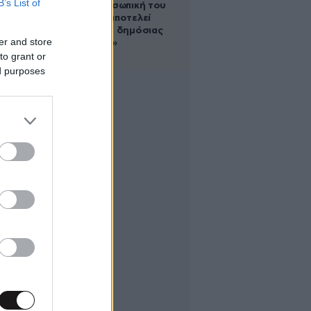
B’s List of
για την προσωπική του
ζωή: «Δεν αποτελεί
αντικείμενο δημόσιας
er and store
συζήτησης»
to grant or
ed purposes