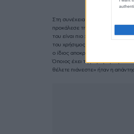
authenti
Στη συνέχεια του επεισοδίου μι
προκάλεσε την αντίδραση των αν
του είναι πιο χρήσιμες με την Χ
του χρήσιμος είναι το άχρηστος.
ο ίδιος αποκρίθηκε προς την Χρύ
Όποιος έχει τη μύγα μυγιάζεται
θέλετε πιάνεστε» ήταν η απάντηση