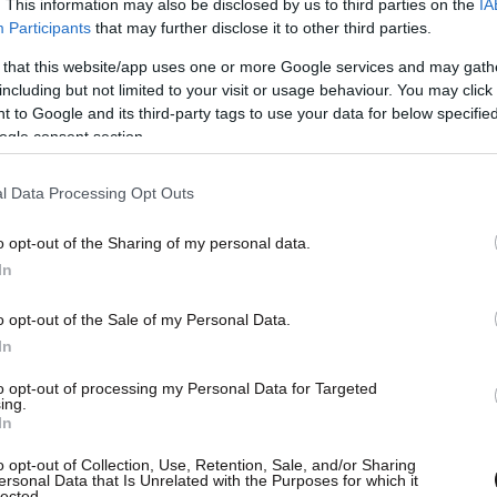
. This information may also be disclosed by us to third parties on the
IA
Participants
that may further disclose it to other third parties.
 that this website/app uses one or more Google services and may gath
including but not limited to your visit or usage behaviour. You may click 
 to Google and its third-party tags to use your data for below specifi
ogle consent section.
l Data Processing Opt Outs
o opt-out of the Sharing of my personal data.
In
o opt-out of the Sale of my Personal Data.
In
to opt-out of processing my Personal Data for Targeted
ing.
In
o opt-out of Collection, Use, Retention, Sale, and/or Sharing
ersonal Data that Is Unrelated with the Purposes for which it
lected.