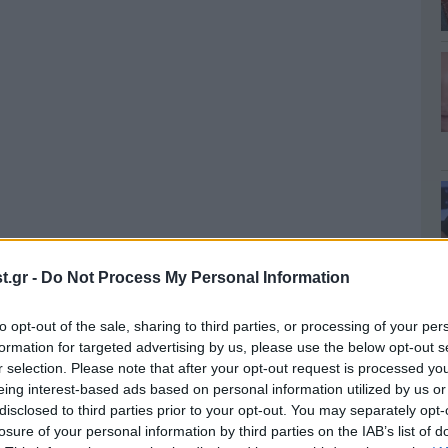
.gr -
Do Not Process My Personal Information
ννης Περπατάρης σχολίασε την κίνηση των
to opt-out of the sale, sharing to third parties, or processing of your per
τον τάκο, αφού το ζήτησε ο ίδιος: «Χθες στο
formation for targeted advertising by us, please use the below opt-out s
 τα παιδιά να ψηφίσουν εμένα, γιατί πάνω κάτω
r selection. Please note that after your opt-out request is processed y
eing interest-based ads based on personal information utilized by us or
ο ίδιο επίπεδο. Μόλις βγήκαν από τη μονομαχία
disclosed to third parties prior to your opt-out. You may separately opt-
. Πιστεύω λοιπόν, πως είναι δίκαιο να πάω εγώ στη
losure of your personal information by third parties on the IAB’s list of
ούν και τα υπόλοιπα παιδιά».