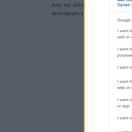
Opted 
Από την άλλη η Ασημίνα για κάπ
αποχώρηση ενώ ο Σταμάτης δεν μ
Google 
I want t
web or d
I want t
purpose
I want 
I want t
web or d
I want t
or app.
I want t
I want t