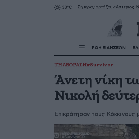
Αστέριος, Ν
Σήμερα
γιορτάζουν:
ΡΟΗ ΕΙΔΗΣΕΩΝ
ΕΛ
ΤΗΛΕΟΡΑΣΗ
#Survivor
Άνετη νίκη τ
Νικολή δεύτε
Επικράτησαν τους Κόκκινους μ